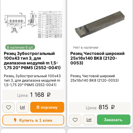
В наличии 6 шт.
Нет в наличии
Резец Зубострогальный
Резец Чистовой широкий
100х43 тип 3, для
25х16х140 ВК8 (2120-
диапазона модулей m 1,5-
0053)
1,75 20° Р6М5 (2552-0041)
Резец Зубострогальный 100х43
Резец Чистовой широкий
тип 3, для диапазона модулей m
25х16х140 ВК8 (2120-0053)
1,5-1,75 20° Р6М5 (2552-0041)
1 168
p
815
В корзину
p
Заказать
Купить в 1 клик