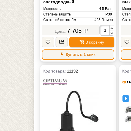
светодиодный
вык
Мощность
4.5 Ватт
Мощн
Степень защиты
IP30
Степ
Световой поток, Лм
425 Люмен
Свет
Цветовая температура, К
Цвет
7 705
4000-4500К (Теплый белый) Кельвин
p
Напряжение питания
AC ~220V Вольт
Напр
Масса
1 кг
Масс
В корзину
Купить в 1 клик
Код товара:
11192
Код 