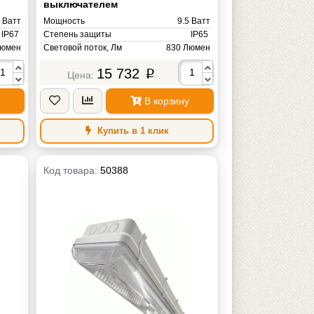
выключателем
 Ватт
Мощность
9.5 Ватт
IP67
Степень защиты
IP65
Люмен
Световой поток, Лм
830 Люмен
львин
Цветовая температура, К
15 732
4000-4500К (Теплый белый) Кельвин
p
Вольт
Напряжение питания
AC ~220V Вольт
4 кг
Масса
2 кг
В корзину
Купить в 1 клик
Код товара:
50388