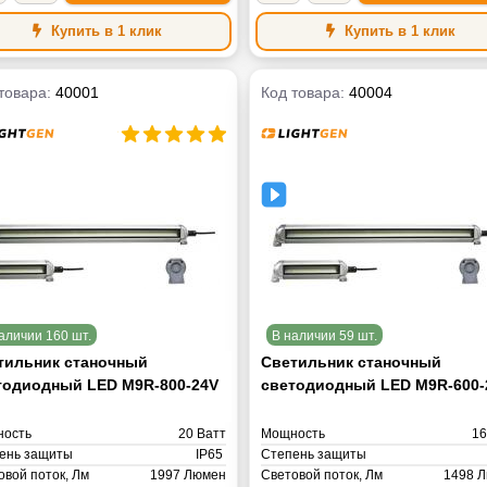
Купить в 1 клик
Купить в 1 клик
товара:
40001
Код товара:
40004
аличии 160 шт.
В наличии 59 шт.
тильник станочный
Светильник станочный
тодиодный LED M9R-800-24V
светодиодный LED M9R-600-
ость
20 Ватт
Мощность
16
ень защиты
IP65
Степень защиты
овой поток, Лм
1997 Люмен
Световой поток, Лм
1498 