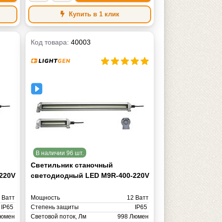
Купить в 1 клик
Код товара:
40003
В наличии 96 шт.
Светильник станочный
220V
светодиодный LED M9R-400-220V
 Ватт
Мощность
12 Ватт
IP65
Степень защиты
IP65
Люмен
Световой поток, Лм
998 Люмен