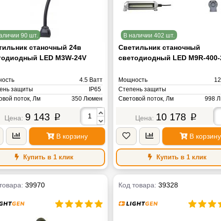
аличии 90 шт.
В наличии 402 шт.
тильник станочный 24в
Светильник станочный
тодиодный LED M3W-24V
светодиодный LED M9R-400-
ость
4.5 Ватт
Мощность
12
ень защиты
IP65
Степень защиты
овой поток, Лм
350 Люмен
Световой поток, Лм
998 
овая температура, К
Цветовая температура, К
6000K Ке
9 143
10 178
4000-4500К (Теплый белый) Кельвин
p
p
Напряжение питания
AC/DС 24V 
яжение питания
AC/DС 24V Вольт
Масса
а
1 кг
В корзину
В корзину
Купить в 1 клик
Купить в 1 клик
товара:
39970
Код товара:
39328