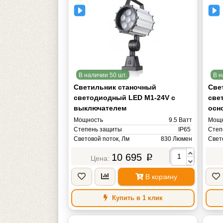
В наличии 50 шт.
В н
Светильник станочный
Све
светодиодный LED M1-24V с
све
выключателем
осн
Мощность
9.5 Ватт
Мощн
Степень защиты
IP65
Степ
Световой поток, Лм
830 Люмен
Свет
Цветовая температура, К
Цвет
10 695
4000-4500К (Теплый белый) Кельвин
p
Напряжение питания
AC/DС 24V Вольт
Напр
Масса
1 кг
Масс
В корзину
Купить в 1 клик