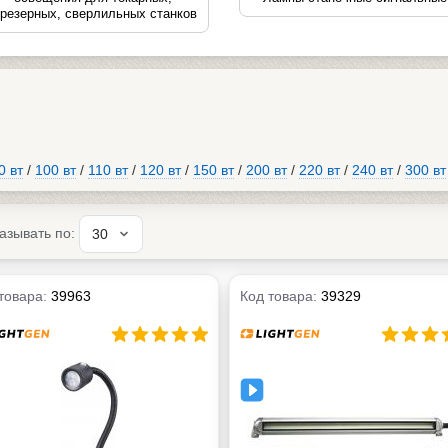
резерных, сверлильных станков
0 вт
/
100 вт
/
110 вт
/
120 вт
/
150 вт
/
200 вт
/
220 вт
/
240 вт
/
300 вт
азывать по:
товара:
39963
Код товара:
39329