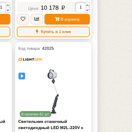
львин
Цветовая температура, К
6000K Кельвин
10 178
p
Вольт
Напряжение питания
AC ~220V Вольт
1 кг
Масса
1 кг
В корзину
Купить в 1 клик
Код товара:
42025
В наличии 82 шт.
ый
Светильник станочный
светодиодный LED M2L-220V с