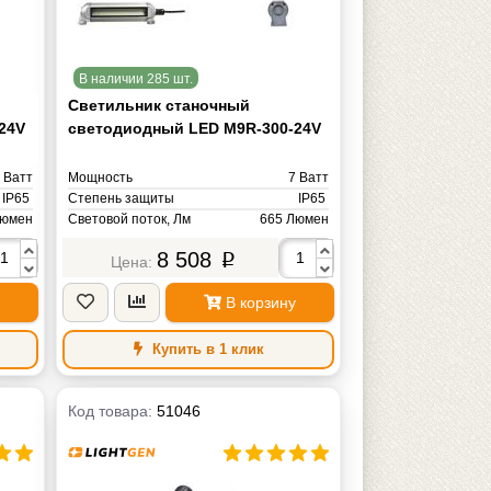
В наличии 285 шт.
Светильник станочный
24V
светодиодный LED M9R-300-24V
 Ватт
Мощность
7 Ватт
IP65
Степень защиты
IP65
Люмен
Световой поток, Лм
665 Люмен
львин
Цветовая температура, К
6000K Кельвин
8 508
p
Вольт
Напряжение питания
AC/DС 24V Вольт
1 кг
Материал корпуса
алюминий
В корзину
Индекс цветопередачи, CRI
>80
Длина, мм
370 мм
Масса
1 кг
Купить в 1 клик
Код товара:
51046