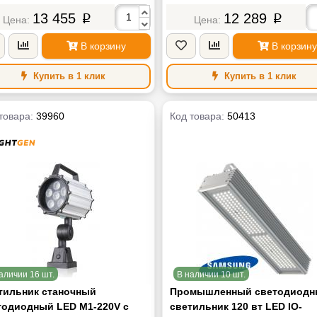
овая температура, К
6000K Кельвин
Цветовая температура, К
6000K Ке
13 455
12 289
p
p
яжение питания
AC/DС 24V Вольт
Напряжение питания
AC ~220V 
а
2 кг
Масса
В корзину
В корзину
Купить в 1 клик
Купить в 1 клик
товара:
39960
Код товара:
50413
аличии 16 шт.
В наличии 10 шт.
тильник станочный
Промышленный светодиодн
тодиодный LED M1-220V с
светильник 120 вт LED IO-