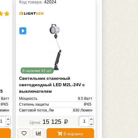
Код товара:
42024
В наличии 92 шт.
Светильник станочный
светодиодный LED M2L-24V с
65
выключателем
5 Ватт
Мощность
9.5 Ватт
IP65
Степень защиты
IP65
Люмен
Световой поток, Лм
830 Люмен
Цветовая температура, К
15 125
львин
4000-4500К (Теплый белый) Кельвин
p
Вольт
Напряжение питания
AC/DС 24V Вольт
2 кг
Масса
2 кг
В корзину