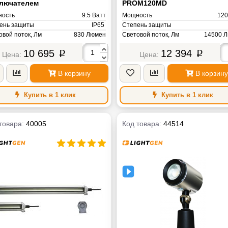
лючателем
PROM120MD
ость
9.5 Ватт
Мощность
120
ень защиты
IP65
Степень защиты
овой поток, Лм
830 Люмен
Световой поток, Лм
14500 
овая температура, К
Цветовая температура, К
5000 Ке
10 695
12 394
4000-4500К (Теплый белый) Кельвин
p
p
Напряжение питания
AC ~220V 
яжение питания
AC ~220V Вольт
Масса
а
1 кг
В корзину
В корзину
Купить в 1 клик
Купить в 1 клик
товара:
40005
Код товара:
44514