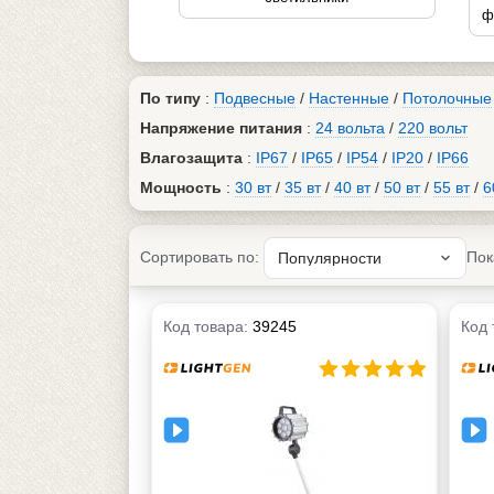
ф
По типу
:
Подвесные
/
Настенные
/
Потолочные
Напряжение питания
:
24 вольта
/
220 вольт
Влагозащита
:
IP67
/
IP65
/
IP54
/
IP20
/
IP66
Мощность
:
30 вт
/
35 вт
/
40 вт
/
50 вт
/
55 вт
/
6
Сортировать по:
Пок
Код товара:
39245
Код 