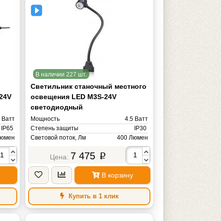
В наличии 227 шт.
Светильник станочный местного
24V
освещения LED M3S-24V
светодиодный
 Ватт
Мощность
4.5 Ватт
IP65
Степень защиты
IP30
Люмен
Световой поток, Лм
400 Люмен
львин
Цветовая температура, К
7 475
4000-4500К (Теплый белый) Кельвин
p
Вольт
Напряжение питания
AC/DС 24V Вольт
1 кг
Масса
1 кг
В корзину
Купить в 1 клик