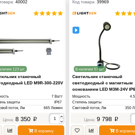
товара:
40002
Код товара:
39969
аличии 123 шт.
В наличии 57 шт.
тильник станочный
Светильник станочный
тодиодный LED M9R-300-220V
светодиодный с магнитным
основанием LED M3M-24V IP
ость
7 Ватт
Мощность
4.
ень защиты
IP67
Степень защиты
овой поток, Лм
665 Люмен
Световой поток, Лм
350 
овая температура, К
6000K Кельвин
Цветовая температура, К
8 350
9 798
4000-4500К (Теплый белый) Ке
p
p
яжение питания
AC ~220V Вольт
Напряжение питания
AC/DС 24V 
Масса
В корзину
В корзину