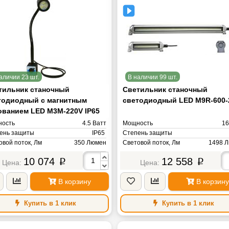
аличии 23 шт.
В наличии 99 шт.
тильник станочный
Светильник станочный
тодиодный с магнитным
светодиодный LED M9R-600-
ованием LED M3M-220V IP65
ость
4.5 Ватт
Мощность
16
ень защиты
IP65
Степень защиты
овой поток, Лм
350 Люмен
Световой поток, Лм
1498 
овая температура, К
Цветовая температура, К
6000K Ке
10 074
12 558
4000-4500К (Теплый белый) Кельвин
p
p
Напряжение питания
AC/DС 24V 
яжение питания
AC ~220V Вольт
Масса
а
2 кг
В корзину
В корзину
Купить в 1 клик
Купить в 1 клик