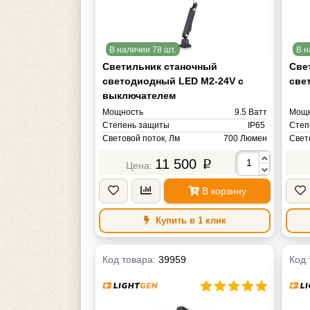
В наличии 78 шт.
В н
Светильник станочный
Све
светодиодный LED M2-24V с
све
выключателем
Мощность
9.5 Ватт
Мощн
Степень защиты
IP65
Степ
Световой поток, Лм
700 Люмен
Свет
Цветовая температура, К
Цвет
11 500
4000-4500К (Теплый белый) Кельвин
p
Напряжение питания
AC/DС 24V Вольт
Напр
Масса
2 кг
Масс
В корзину
Купить в 1 клик
Код товара:
39959
Код 