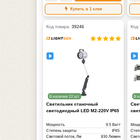
Купить в 1 клик
Код товара:
39246
Код 
В наличии 22 шт.
В н
Светильник станочный
Све
светодиодный LED M2-220V IP65
све
Мощность
9.5 Ватт
Мощн
Степень защиты
IP65
Степ
Световой поток, Лм
830 Люмен
Свет