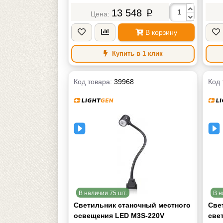
Цветовая температура, К
Цвет
13 548
4000-4500К (Теплый белый) Кельвин
p
Напр
Напряжение питания
AC ~220V Вольт
Масс
Масса
2 кг
В корзину
Купить в 1 клик
Код товара:
39968
Код 
В наличии 75 шт.
В н
Светильник станочный местного
Све
освещения LED M3S-220V
све