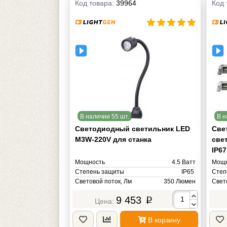
Код товара:
39964
Код 
В наличии 55 шт.
В н
Светодиодный светильник LED
Све
M3W-220V для станка
све
IP67
Мощность
4.5 Ватт
Мощн
Степень защиты
IP65
Степ
Световой поток, Лм
350 Люмен
Свет
Цветовая температура, К
Цвет
9 453
4000-4500К (Теплый белый) Кельвин
p
Напр
Напряжение питания
90-240V AC/DC Вольт
Масса
1 кг
В корзину