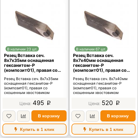
В наличии 23 шт.
В наличии 67 шт.
Резец Вставка сеч.
Резец Вставка сеч.
8х7х35мм оснащенная
8х7х40мм оснащенная
гексанитом-Р
гексанитом-Р
(композит01), правая со
(композит01), правая со
скошенным хвостовиком
скошенным хвостовиком
Резец Вставка сеч. 8х7х35мм
Резец Вставка сеч. 8х7х40мм
оснащенная гексанитом-Р
оснащенная гексанитом-Р
(композит01), правая со
(композит01), правая со
скошенным хвостовиком
скошенным хвостовиком
495
520
p
p
В корзину
В корзину
Купить в 1 клик
Купить в 1 клик