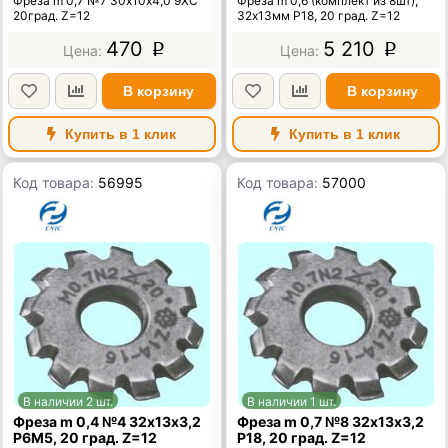
Фреза m 0,7 №7 30х10х4,0 9ХС
Фреза m 0,6 (комплект из 8шт),
20град. Z=12
32х13мм Р18, 20 град. Z=12
470
5 210
p
p
В корзину
В корзину
Купить в 1 клик
Купить в 1 клик
Код товара:
56995
Код товара:
57000
В наличии 2 шт.
В наличии 1 шт.
Фреза m 0,4 №4 32х13х3,2
Фреза m 0,7 №8 32х13х3,2
Р6М5, 20 град. Z=12
Р18, 20 град. Z=12