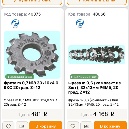
Купить в 1 клик
Купить в 1 клик
Код товара:
40075
Код товара:
40066
В наличии 4 шт.
В наличии 6 шт.
Фреза m 0,7 №8 30х10х4,0
Фреза m 0,6 (комплект из
9ХС 20град. Z=12
8шт), 32х13мм Р6М5, 20
град. Z=12
Фреза m 0,7 №8 30х10х4,0 9ХС
Фреза m 0,6 (комплект из 8шт),
20град. Z=12
32х13мм Р6М5, 20 град. Z=12
481
4 168
p
p
В корзину
В корзину