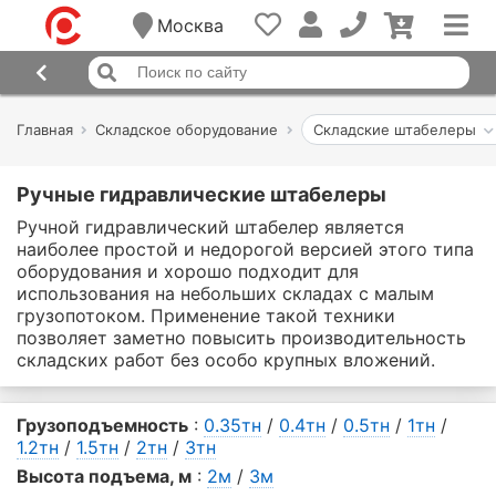
Москва
Главная
Складское оборудование
Складские штабелеры
Ручные гидравлические штабелеры
Ручной гидравлический штабелер является
наиболее простой и недорогой версией этого типа
оборудования и хорошо подходит для
использования на небольших складах с малым
грузопотоком. Применение такой техники
позволяет заметно повысить производительность
складских работ без особо крупных вложений.
Грузоподъемность
:
0.35тн
/
0.4тн
/
0.5тн
/
1тн
/
1.2тн
/
1.5тн
/
2тн
/
3тн
Высота подъема, м
:
2м
/
3м