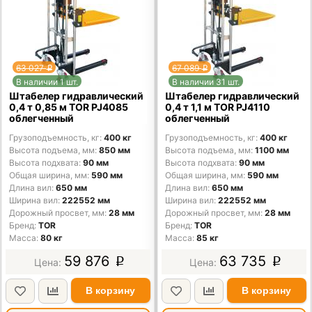
63 027
67 089
p
p
В наличии 1 шт.
В наличии 31 шт.
Штабелер гидравлический
Штабелер гидравлический
0,4 т 0,85 м TOR PJ4085
0,4 т 1,1 м TOR PJ4110
облегченный
облегченный
Грузоподъемность, кг
400 кг
Грузоподъемность, кг
400 кг
Высота подъема, мм
850 мм
Высота подъема, мм
1100 мм
Высота подхвата
90 мм
Высота подхвата
90 мм
Общая ширина, мм
590 мм
Общая ширина, мм
590 мм
Длина вил
650 мм
Длина вил
650 мм
Ширина вил
222552 мм
Ширина вил
222552 мм
Дорожный просвет, мм
28 мм
Дорожный просвет, мм
28 мм
Бренд
TOR
Бренд
TOR
Масса
80 кг
Масса
85 кг
59 876
63 735
p
p
В корзину
В корзину