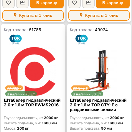
В корзину
В корзину
Купить в 1 клик
Купить в 1 клик
Код товара:
61785
Код товара:
49924
77 782
80 375
p
p
В наличии 78 шт.
В наличии 36 шт.
Штабелер гидравлический
Штабелер гидравлический
2,0 т 1,6 м TOR PWMS2016
2,0 т 1,6 м TOR CTY-E с
раздвижными вилами
Грузоподъемность, кг
2000 кг
Грузоподъемность, кг
2000 кг
Высота подъема, мм
1600 мм
Высота подъема, мм
1600 мм
Масса
200 кг
Высота подхвата
90 мм