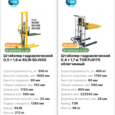
88 153
88 299
p
p
В наличии 3 шт.
В наличии 11 шт.
Штабелер гидравлический
Штабелер гидравлический
0,5 т 1,6 м XILIN SDJ500
0,4 т 1,7 м TOR PJ4170
облегченный
Грузоподъемность, кг
500 кг
Грузоподъемность, кг
400 кг
Высота подъема, мм
1600 мм
Высота подъема, мм
1700 мм
Высота подхвата
90 мм
Высота подхвата
90 мм
Общая ширина, мм
755 мм
Общая ширина, мм
590 мм
Длина вил
1150 мм
Длина вил
650 мм
Ширина вил
560 мм
Ширина вил
222552 мм
Дорожный просвет, мм
25 мм
Дорожный просвет, мм
28 мм
Радиус поворота
1380 мм
Бренд
TOR
Бренд
XILIN
Масса
98 кг
Масса
213 кг