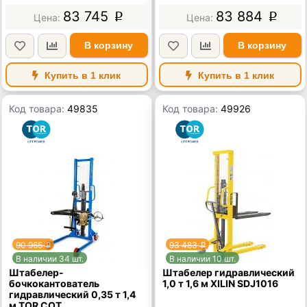
83 745
83 884
p
p
В корзину
В корзину
Купить в 1 клик
Купить в 1 клик
Код товара:
49835
Код товара:
49926
90 965
93 483
p
p
В наличии 34 шт.
В наличии 10 шт.
Штабелер-
Штабелер гидравлический
бочкокантователь
1,0 т 1,6 м XILIN SDJ1016
гидравлический 0,35 т 1,4
м TOR COT