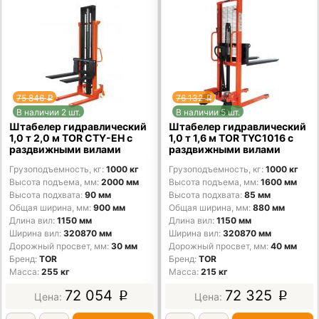
75 846
76 132
p
p
В наличии 2 шт.
В наличии 5 шт.
Штабелер гидравлический
Штабелер гидравлический
1,0 т 2,0 м TOR CTY-EH с
1,0 т 1,6 м TOR TYC1016 с
раздвижными вилами
раздвижными вилами
Грузоподъемность, кг
1000 кг
Грузоподъемность, кг
1000 кг
Высота подъема, мм
2000 мм
Высота подъема, мм
1600 мм
Высота подхвата
90 мм
Высота подхвата
85 мм
Общая ширина, мм
900 мм
Общая ширина, мм
880 мм
Длина вил
1150 мм
Длина вил
1150 мм
Ширина вил
320870 мм
Ширина вил
320870 мм
Дорожный просвет, мм
30 мм
Дорожный просвет, мм
40 мм
Бренд
TOR
Бренд
TOR
Масса
255 кг
Масса
215 кг
72 054
72 325
p
p