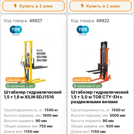
Купить в 1 клик
Купить в 1 клик
Код товара:
49927
Код товара:
49922
105 330
110 177
p
p
В наличии 2 шт.
В наличии 5 шт.
Штабелер гидравлический
Штабелер гидравлический
1,5 т 1,6 м XILIN SDJ1516
1,5 т 3,0 м TOR CTY-EH с
раздвижными вилами
Грузоподъемность, кг
1500 кг
Грузоподъемность, кг
1500 кг
Высота подъема, мм
1600 мм
Высота подъема, мм
3000 мм
Высота подхвата
90 мм
Высота подхвата
90 мм
Общая ширина, мм
755 мм
Общая ширина, мм
930 мм
Длина вил
1150 мм
Длина вил
1150 мм