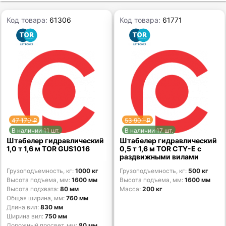
Код товара:
61306
Код товара:
61771
47 179
53 901
p
p
В наличии 11 шт.
В наличии 17 шт.
Штабелер гидравлический
Штабелер гидравлический
1,0 т 1,6 м TOR GUS1016
0,5 т 1,6 м TOR CTY-E с
раздвижными вилами
Грузоподъемность, кг
1000 кг
Грузоподъемность, кг
500 кг
Высота подъема, мм
1600 мм
Высота подъема, мм
1600 мм
Высота подхвата
80 мм
Масса
200 кг
Общая ширина, мм
760 мм
Длина вил
830 мм
Ширина вил
750 мм
Дорожный просвет, мм
80 мм