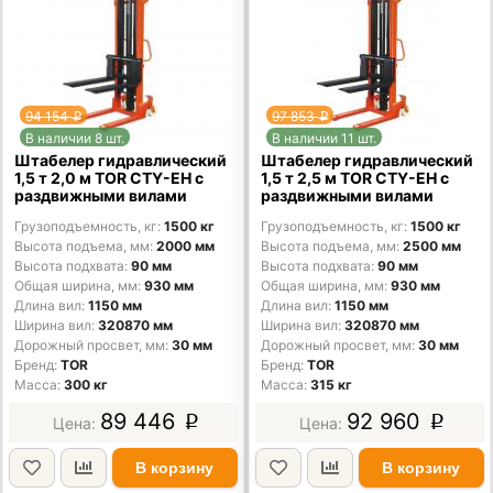
94 154
97 853
p
p
В наличии 8 шт.
В наличии 11 шт.
Штабелер гидравлический
Штабелер гидравлический
1,5 т 2,0 м TOR CTY-EH с
1,5 т 2,5 м TOR CTY-EH с
раздвижными вилами
раздвижными вилами
Грузоподъемность, кг
1500 кг
Грузоподъемность, кг
1500 кг
Высота подъема, мм
2000 мм
Высота подъема, мм
2500 мм
Высота подхвата
90 мм
Высота подхвата
90 мм
Общая ширина, мм
930 мм
Общая ширина, мм
930 мм
Длина вил
1150 мм
Длина вил
1150 мм
Ширина вил
320870 мм
Ширина вил
320870 мм
Дорожный просвет, мм
30 мм
Дорожный просвет, мм
30 мм
Бренд
TOR
Бренд
TOR
Масса
300 кг
Масса
315 кг
89 446
92 960
p
p
В корзину
В корзину