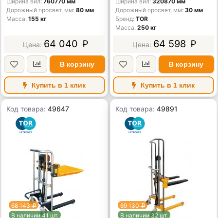
Ширина вил
760770 мм
Ширина вил
320870 мм
Дорожный просвет, мм
80 мм
Дорожный просвет, мм
30 мм
Масса
155 кг
Бренд
TOR
Масса
250 кг
64 040
64 598
p
p
В корзину
В корзину
Купить в 1 клик
Купить в 1 клик
Код товара:
49647
Код товара:
49891
68 143
69 130
p
p
В наличии 41 шт.
В наличии 32 шт.