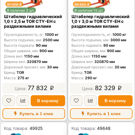
81 928
86 662
p
p
В наличии 3 шт.
В наличии 15 шт.
Штабелер гидравлический
Штабелер гидравлический
1,0 т 2,5 м TOR CTY-EH с
1,0 т 3,0 м TOR CTY-EH с
раздвижными вилами
раздвижными вилами
Грузоподъемность, кг
1000 кг
Грузоподъемность, кг
1000 кг
Высота подъема, мм
2500 мм
Высота подъема, мм
3000 мм
Высота подхвата
90 мм
Высота подхвата
90 мм
Общая ширина, мм
900 мм
Общая ширина, мм
900 мм
Длина вил
1150 мм
Длина вил
1150 мм
Ширина вил
320870 мм
Ширина вил
320870 мм
Дорожный просвет, мм
30 мм
Дорожный просвет, мм
30 мм
Бренд
TOR
Бренд
TOR
Масса
275 кг
Масса
290 кг
77 832
82 329
p
p
В корзину
В корзину
Купить в 1 клик
Купить в 1 клик
Код товара:
49925
Код товара:
49648