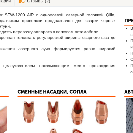
тарии
Отзывы (2)
r SFW-1200 AIR с одноосевой лазерной головкой Qilin,
ПР
датчиком проволоки предназначен для сварки черных
атуни.
В
дитть перевозку аппарата в легковом автомобиле.
ш
арочная головка с регулировкой ширины сварного шва до
П
и
вижения лазерного луча формируется равно широкий
Н
С
 целеуказателем показывающим место прохождения
П
о
СМЕННЫЕ НАСАДКИ, СОПЛА
АВ