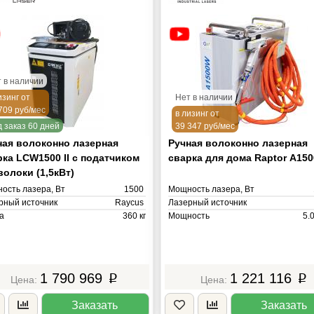
 в наличии
изинг от
Нет в наличии
709 руб/мес
в лизинг от
 заказ 60 дней
39 347 руб/мес
ная волоконно лазерная
Ручная волоконно лазерная
рка LCW1500 II с податчиком
сварка для дома Raptor А15
волоки (1,5кВт)
ость лазера, Вт
1500
Мощность лазера, Вт
рный источник
Raycus
Лазерный источник
а
360 кг
Мощность
5.
Масса
1 790 969
1 221 116
p
p
Заказать
Заказать