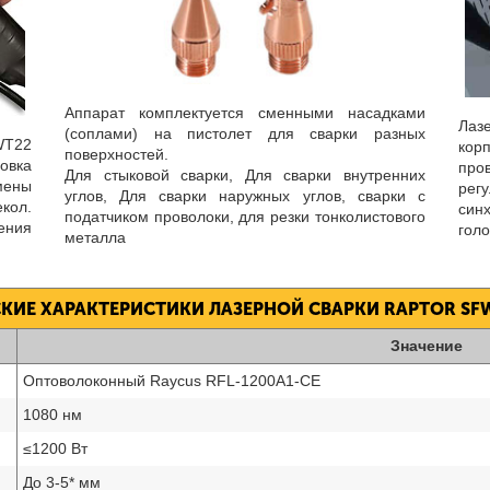
Аппарат комплектуется сменными насадками
Лаз
(соплами) на пистолет для сварки разных
WT22
кор
поверхностей.
овка
про
Для стыковой сварки, Для сварки внутренних
мены
рег
углов, Для сварки наружных углов, сварки с
ол.
син
податчиком проволоки, для резки тонколистового
ения
голо
металла
КИЕ ХАРАКТЕРИСТИКИ ЛАЗЕРНОЙ СВАРКИ RAPTOR SFW
Значение
Оптоволоконный Raycus RFL-1200A1-CE
1080 нм
≤1200 Вт
До 3-5* мм