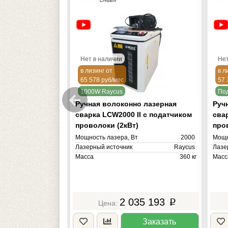
Нет в наличии
Нет
в лизинг от
в л
65 578 руб/мес
57 
ей.
1000W Raycus
Под
ая лазерная
Ручная волоконно лазерная
Руч
 Raptor SFW-1500
сварка LCW2000 II с податчиком
сва
проволоки (2кВт)
про
т
1500
Мощность лазера, Вт
2000
Мощн
Raycus
Лазерный источник
Raycus
Лазе
45 кг
Масса
360 кг
Масс
3 185
2 035 193
p
p
Заказать
Заказать