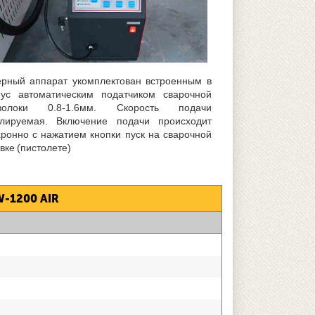
ерный аппарат укомплектован встроенным в
пус автоматическим податчиком сварочной
волоки 0.8-1.6мм. Скорость подачи
улируемая. Включение подачи происходит
хронно с нажатием кнопки пуск на сварочной
вке (пистолете)
-1200 AIR