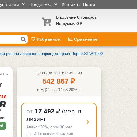
купателям
Поддержка
Контакты
Войти
В корзине 0 товаров
На сумму
0
p
Избранное
Сравнение
ая ручная лазерная сварка для дома Raptor SFW-1200
Цена для юр. и физ. лиц
чать
542 867
₽
r
с НДС - на 07.08.2026 г.
918
от
17 492
₽
/мес. в
лизинг
чии
ей.
Аванс:
20%
, срок
36
мес.
для ИП и юридических лиц