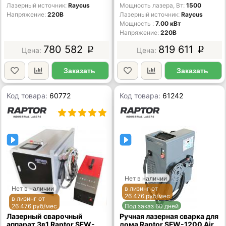
Лазерный источник
Raycus
Мощность лазера, Вт
1500
Напряжение
220В
Лазерный источник
Raycus
Мощность
7.00 кВт
Напряжение
220В
780 582
819 611
p
p
Заказать
Заказать
Код товара:
60772
Код товара:
61242
Нет в наличии
Нет в наличии
в лизинг от
26 476 руб/мес
в лизинг от
26 476 руб/мес
Под заказ 60 дней
Лазерный сварочный
Ручная лазерная сварка для
аппарат 3в1 Raptor SFW-
дома Raptor SFW-1200 Air