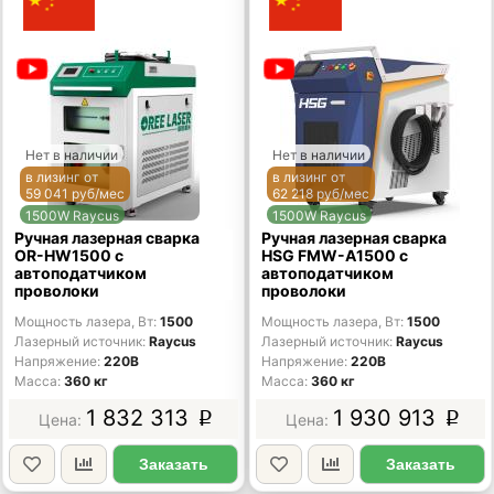
Нет в наличии
Нет в наличии
в лизинг от
в лизинг от
59 041 руб/мес
62 218 руб/мес
1500W Raycus
1500W Raycus
Ручная лазерная сварка
Ручная лазерная сварка
OR-HW1500 с
HSG FMW-A1500 с
автоподатчиком
автоподатчиком
проволоки
проволоки
Мощность лазера, Вт
1500
Мощность лазера, Вт
1500
Лазерный источник
Raycus
Лазерный источник
Raycus
Напряжение
220В
Напряжение
220В
Масса
360 кг
Масса
360 кг
1 832 313
1 930 913
p
p
Заказать
Заказать