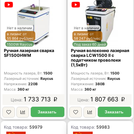
Нет в наличии
Нет в наличии
в лизинг от
в лизинг от
55 864 руб/мес
58 247 руб/мес
1500W Raycus
Под заказ 60 дней
Ручная лазерная сварка
Ручная волоконно лазерная
SF1500HWM
сварка LCW1500 II с
податчиком проволоки
(1,5кВт)
Мощность лазера, Вт
1500
Мощность лазера, Вт
1500
Лазерный источник
Raycus
Лазерный источник
Raycus
Напряжение
220В
Напряжение
380В
Масса
360 кг
Масса
360 кг
1 733 713
1 807 663
p
p
Заказать
Заказать
Код товара:
59979
Код товара:
59983