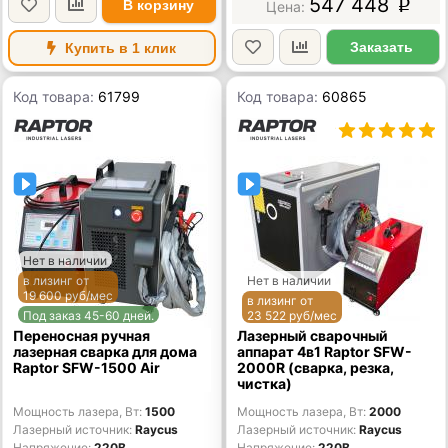
547 448
В корзину
p
Заказать
Купить в 1 клик
Код товара:
61799
Код товара:
60865
Нет в наличии
в лизинг от
Нет в наличии
19 600 руб/мес
в лизинг от
Под заказ 45-60 дней.
23 522 руб/мес
Переносная ручная
Лазерный сварочный
лазерная сварка для дома
аппарат 4в1 Raptor SFW-
Raptor SFW-1500 Air
2000R (сварка, резка,
чистка)
Мощность лазера, Вт
1500
Мощность лазера, Вт
2000
Лазерный источник
Raycus
Лазерный источник
Raycus
Напряжение
220В
Напряжение
220В