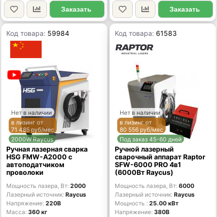
Заказать
Заказать
Код товара:
59984
Код товара:
61583
Нет в наличии
Нет в наличии
в лизинг от
в лизинг от
71 485 руб/мес
80 556 руб/мес
2000W Raycus
Под заказ 45-60 дней
Ручная лазерная сварка
Ручной лазерный
HSG FMW-A2000 с
сварочный аппарат Raptor
автоподатчиком
SFW-6000 PRO 4в1
проволоки
(6000Вт Raycus)
Мощность лазера, Вт
2000
Мощность лазера, Вт
6000
Лазерный источник
Raycus
Лазерный источник
Raycus
Напряжение
220В
Мощность
25.00 кВт
Масса
360 кг
Напряжение
380В