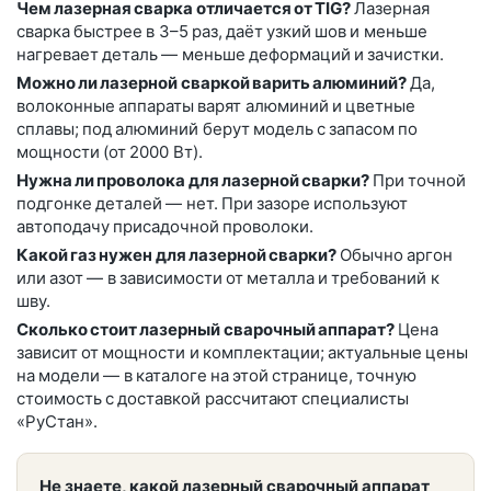
Чем лазерная сварка отличается от TIG?
Лазерная
сварка быстрее в 3–5 раз, даёт узкий шов и меньше
нагревает деталь — меньше деформаций и зачистки.
Можно ли лазерной сваркой варить алюминий?
Да,
волоконные аппараты варят алюминий и цветные
сплавы; под алюминий берут модель с запасом по
мощности (от 2000 Вт).
Нужна ли проволока для лазерной сварки?
При точной
подгонке деталей — нет. При зазоре используют
автоподачу присадочной проволоки.
Какой газ нужен для лазерной сварки?
Обычно аргон
или азот — в зависимости от металла и требований к
шву.
Сколько стоит лазерный сварочный аппарат?
Цена
зависит от мощности и комплектации; актуальные цены
на модели — в каталоге на этой странице, точную
стоимость с доставкой рассчитают специалисты
«РуСтан».
Не знаете, какой лазерный сварочный аппарат