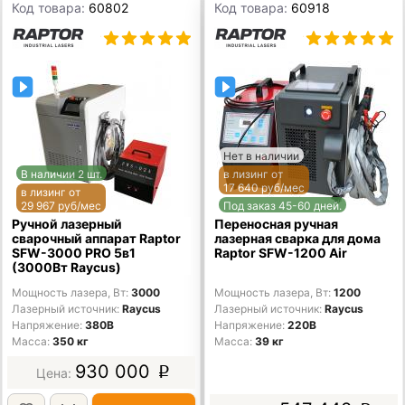
Код товара:
60802
Код товара:
60918
Нет в наличии
В наличии 2 шт.
в лизинг от
17 640 руб/мес
в лизинг от
29 967 руб/мес
Под заказ 45-60 дней.
Ручной лазерный
Переносная ручная
сварочный аппарат Raptor
лазерная сварка для дома
SFW-3000 PRO 5в1
Raptor SFW-1200 Air
(3000Вт Raycus)
Мощность лазера, Вт
3000
Мощность лазера, Вт
1200
Лазерный источник
Raycus
Лазерный источник
Raycus
Напряжение
380В
Напряжение
220В
Масса
350 кг
Масса
39 кг
930 000
p