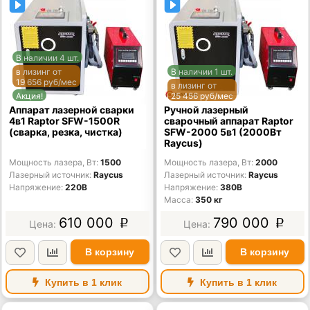
В наличии 4 шт.
в лизинг от
В наличии 1 шт.
19 656 руб/мес
в лизинг от
Акция!
25 456 руб/мес
Аппарат лазерной сварки
Ручной лазерный
4в1 Raptor SFW-1500R
сварочный аппарат Raptor
(сварка, резка, чистка)
SFW-2000 5в1 (2000Вт
Raycus)
Мощность лазера, Вт
1500
Мощность лазера, Вт
2000
Лазерный источник
Raycus
Лазерный источник
Raycus
Напряжение
220В
Напряжение
380В
Масса
350 кг
610 000
790 000
p
p
В корзину
В корзину
Купить в 1 клик
Купить в 1 клик