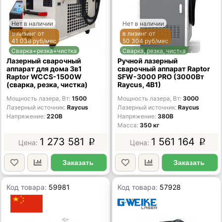
Нет в наличии
Нет в наличии
в лизинг от
в лизинг от
41 038 руб/мес
50 304 руб/мес
Сварка+резка+чистка
Сварка, резка, чистка
Лазерный сварочный
Ручной лазерный
аппарат для дома 3в1
сварочный аппарат Raptor
Raptor WCCS-1500W
SFW-3000 PRO (3000Вт
(сварка, резка, чистка)
Raycus, 4В1)
Мощность лазера, Вт
1500
Мощность лазера, Вт
3000
Лазерный источник
Raycus
Лазерный источник
Raycus
Напряжение
220В
Напряжение
380В
Масса
350 кг
1 273 581
1 561 164
p
p
Заказать
Заказать
Код товара:
59981
Код товара:
57928