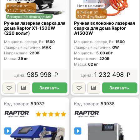
в лизинг от
Нет в наличии
31 771 руб/мес
в лизинг от
Воздушное охлаждение
39 714 руб/мес
Ручная лазерная сварка для
Ручная волоконно лазерная
дома Raptor X1-1500W
сварка для дома Raptor
(220 вольт)
А1500W
Мощность лазера, Вт
1500
Мощность лазера, Вт
1500
Лазерный источник
MAX
Лазерный источник
GW
Напряжение
220В
Мощность
5.00 кВт
Масса
39 кг
Напряжение
220В
Масса
62 кг
985 998
1 232 498
p
p
Заказать
Заказать
Код товара:
59932
Код товара:
59938