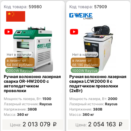
Код товара:
59980
Код товара:
57909
Нет в наличии
Нет в наличии
в лизинг от
в лизинг от
64 866 руб/мес
66 190 руб/мес
2000W Raycus
1000W Raycus
Ручная волоконно лазерная
Ручная волоконно лазерная
сварка OR-HW2000 с
сварка LCW2000 II с
автоподатчиком
податчиком проволоки
проволоки
(2кВт)
Мощность лазера, Вт
1500
Мощность лазера, Вт
2000
Лазерный источник
Raycus
Лазерный источник
Raycus
Напряжение
380В
Напряжение
380В
Масса
360 кг
Масса
360 кг
2 013 079
2 054 163
p
p