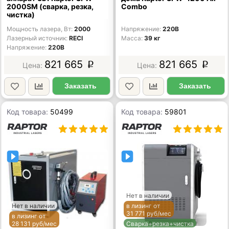
2000SM (сварка, резка,
Combo
чистка)
Мощность лазера, Вт
2000
Напряжение
220В
Лазерный источник
RECI
Масса
39 кг
Напряжение
220В
821 665
821 665
p
p
Заказать
Заказать
Код товара:
50499
Код товара:
59801
Нет в наличии
Нет в наличии
в лизинг от
31 771 руб/мес
в лизинг от
28 131 руб/мес
Сварка+резка+чистка