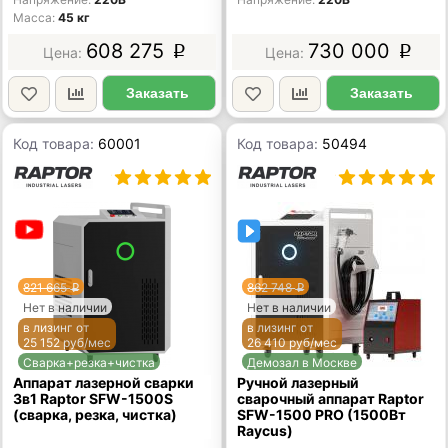
Масса
45 кг
608 275
730 000
p
p
Заказать
Заказать
Код товара:
60001
Код товара:
50494
821 665
862 748
p
p
Нет в наличии
Нет в наличии
в лизинг от
в лизинг от
25 152 руб/мес
26 410 руб/мес
Сварка+резка+чистка
Демозал в Москве
Аппарат лазерной сварки
Ручной лазерный
3в1 Raptor SFW-1500S
сварочный аппарат Raptor
(сварка, резка, чистка)
SFW-1500 PRO (1500Вт
Raycus)