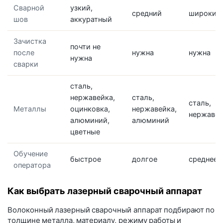
Сварной
узкий,
средний
широкий
шов
аккуратный
Зачистка
почти не
после
нужна
нужна
нужна
сварки
сталь,
нержавейка,
сталь,
сталь,
Металлы
оцинковка,
нержавейка,
нержавей
алюминий,
алюминий
цветные
Обучение
быстрое
долгое
среднее
оператора
Как выбрать лазерный сварочный аппарат
Волоконный лазерный сварочный аппарат подбирают по
толщине металла, материалу, режиму работы и