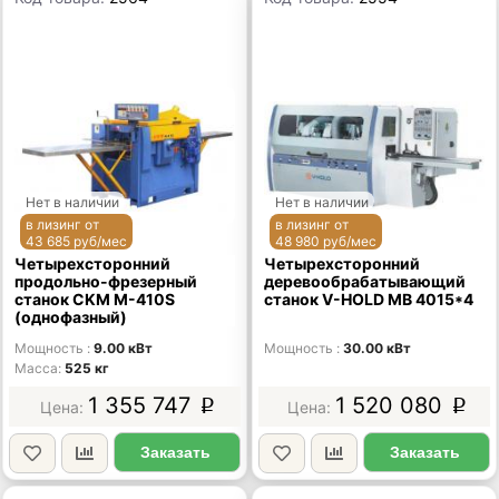
Нет в наличии
Нет в наличии
в лизинг от
в лизинг от
43 685 руб/мес
48 980 руб/мес
Четырехсторонний
Четырехсторонний
продольно-фрезерный
деревообрабатывающий
станок CKM М-410S
станок V-HOLD MB 4015*4
(однофазный)
Мощность
9.00 кВт
Мощность
30.00 кВт
Масса
525 кг
1 355 747
1 520 080
p
p
Заказать
Заказать