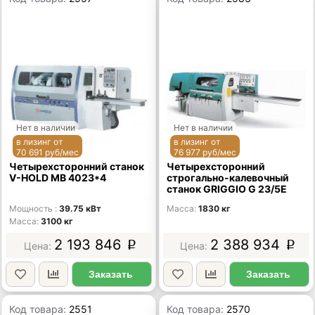
Нет в наличии
Нет в наличии
в лизинг от
в лизинг от
70 691 руб/мес
76 977 руб/мес
Четырехсторонний станок
Четырехсторонний
V-HOLD MB 4023*4
строгально-калевочный
станок GRIGGIO G 23/5E
Мощность
39.75 кВт
Масса
1830 кг
Масса
3100 кг
2 193 846
2 388 934
p
p
Заказать
Заказать
Код товара:
2551
Код товара:
2570