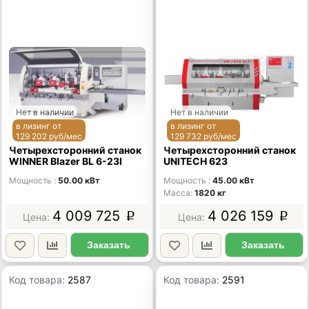
Нет в наличии
Нет в наличии
в лизинг от
в лизинг от
129 202 руб/мес
129 732 руб/мес
Четырехсторонний станок
Четырехсторонний станок
WINNER Blazer BL 6-23I
UNITECH 623
Мощность
50.00 кВт
Мощность
45.00 кВт
Масса
1820 кг
4 009 725
4 026 159
p
p
Заказать
Заказать
Код товара:
2587
Код товара:
2591