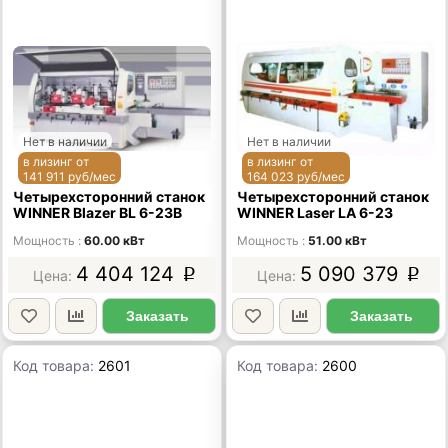
Нет в наличии
Нет в наличии
в лизинг от
в лизинг от
141 911 руб/мес
164 023 руб/мес
Четырехсторонний станок
Четырехсторонний станок
WINNER Blazer BL 6-23B
WINNER Laser LA 6-23
Мощность
60.00 кВт
Мощность
51.00 кВт
4 404 124
5 090 379
p
p
Заказать
Заказать
Код товара:
2601
Код товара:
2600