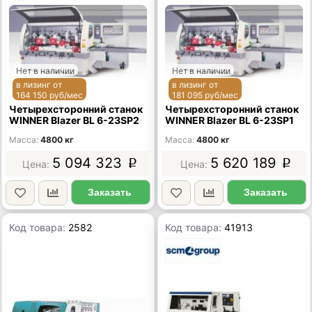
Нет в наличии
Нет в наличии
в лизинг от
в лизинг от
164 150 руб/мес
181 095 руб/мес
Четырехсторонний станок
Четырехсторонний станок
WINNER Blazer BL 6-23SP2
WINNER Blazer BL 6-23SP1
Масса
4800 кг
Масса
4800 кг
5 094 323
5 620 189
p
p
Заказать
Заказать
Код товара:
2582
Код товара:
41913