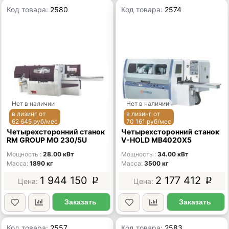
Код товара:
2580
Код товара:
2574
Нет в наличии
Нет в наличии
в лизинг от
в лизинг от
62 645 руб/мес
70 161 руб/мес
Четырехсторонний станок
Четырехсторонний станок
RM GROUP МО 230/5U
V-HOLD MB4020X5
Мощность
28.00 кВт
Мощность
34.00 кВт
Масса
1890 кг
Масса
3500 кг
1 944 150
2 177 412
p
p
Заказать
Заказать
Код товара:
2557
Код товара:
2583