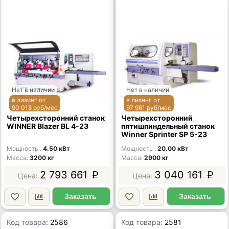
Нет в наличии
Нет в наличии
в лизинг от
в лизинг от
90 018 руб/мес
97 961 руб/мес
Четырехсторонний станок
Четырехсторонний
WINNER Blazer BL 4-23
пятишпиндельный станок
Winner Sprinter SP 5-23
Мощность
4.50 кВт
Мощность
20.00 кВт
Масса
3200 кг
Масса
2900 кг
2 793 661
3 040 161
p
p
Заказать
Заказать
Код товара:
2586
Код товара:
2581