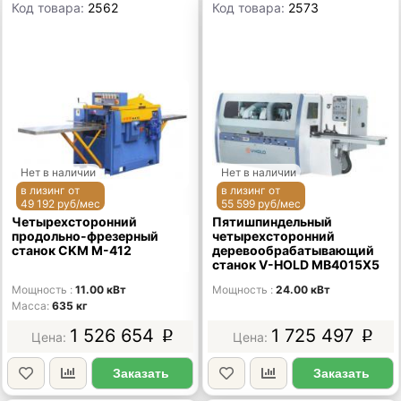
Код товара:
2562
Код товара:
2573
Нет в наличии
Нет в наличии
в лизинг от
в лизинг от
49 192 руб/мес
55 599 руб/мес
Четырехсторонний
Пятишпиндельный
продольно-фрезерный
четырехсторонний
станок CKM M-412
деревообрабатывающий
станок V-HOLD MB4015X5
Мощность
11.00 кВт
Мощность
24.00 кВт
Масса
635 кг
1 526 654
1 725 497
p
p
Заказать
Заказать