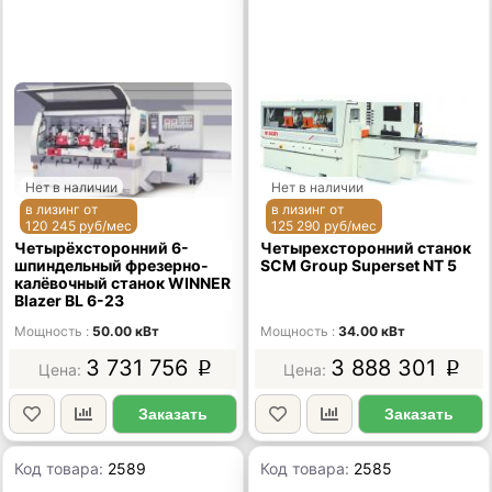
Нет в наличии
Нет в наличии
в лизинг от
в лизинг от
120 245 руб/мес
125 290 руб/мес
Четырёхсторонний 6-
Четырехсторонний станок
шпиндельный фрезерно-
SCM Group Superset NT 5
калёвочный станок WINNER
Blazer BL 6-23
Мощность
50.00 кВт
Мощность
34.00 кВт
3 731 756
3 888 301
p
p
Заказать
Заказать
Код товара:
2589
Код товара:
2585