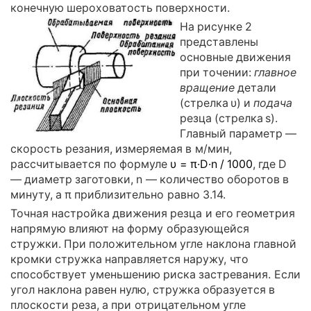
конечную шероховатость поверхности.
На рисунке 2
представлены
основные движения
при точении:
главное
вращение
детали
(стрелка υ) и
подача
резца (стрелка s).
Главный параметр —
скорость резания, измеряемая в м/мин,
рассчитывается по формуле
υ = π·D·n / 1000
, где D
— диаметр заготовки, n — количество оборотов в
минуту, а π приблизительно равно 3.14.
Точная настройка движения резца и его геометрия
напрямую влияют на форму образующейся
стружки. При положительном угле наклона главной
кромки стружка направляется наружу, что
способствует уменьшению риска застревания. Если
угол наклона равен нулю, стружка образуется в
плоскости реза, а при отрицательном угле