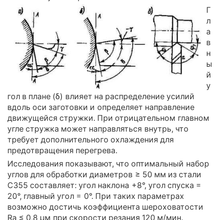
Г
л
а
в
н
ы
й
у
гол в плане (δ) влияет на распределение усилий
вдоль оси заготовки и определяет направление
движущейся стружки. При отрицательном главном
угле стружка может направляться внутрь, что
требует дополнительного охлаждения для
предотвращения перегрева.
Исследования показывают, что оптимальный набор
углов для обработки диаметров ≥ 50 мм из стали
С355 составляет: угол наклона +8°, угол спуска =
20°, главный угол = 0°. При таких параметрах
возможно достичь коэффициента шероховатости
Ra ≤ 0,8 µм при скорости резания 120 м/мин.