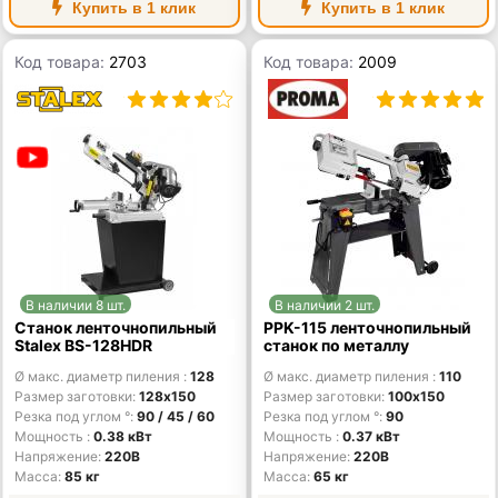
Купить в 1 клик
Купить в 1 клик
Код товара:
2703
Код товара:
2009
В наличии 8 шт.
В наличии 2 шт.
Станок ленточнопильный
PPK-115 ленточнопильный
Stalex BS-128HDR
станок по металлу
Ø макс. диаметр пиления
128
Ø макс. диаметр пиления
110
Размер заготовки
128х150
Размер заготовки
100х150
Резка под углом °
90 / 45 / 60
Резка под углом °
90
Мощность
0.38 кВт
Мощность
0.37 кВт
Напряжение
220В
Напряжение
220В
Масса
85 кг
Масса
65 кг