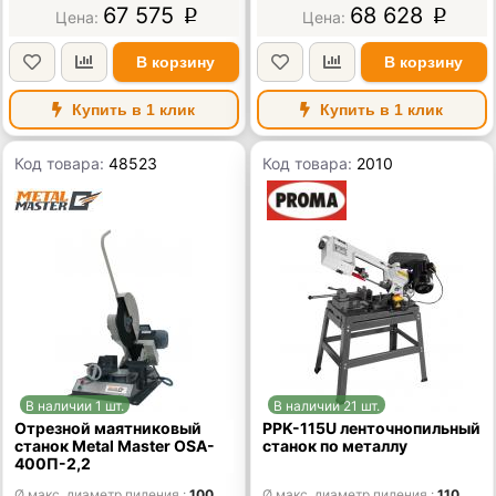
67 575
68 628
p
p
В корзину
В корзину
Купить в 1 клик
Купить в 1 клик
Код товара:
48523
Код товара:
2010
В наличии 1 шт.
В наличии 21 шт.
Отрезной маятниковый
PPK-115U ленточнопильный
станок Metal Master OSA-
станок по металлу
400П-2,2
Ø макс. диаметр пиления
100
Ø макс. диаметр пиления
110