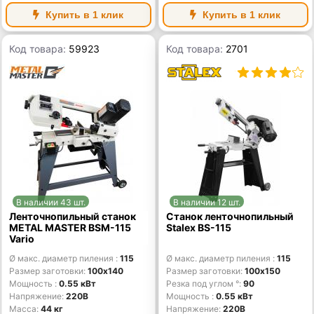
Купить в 1 клик
Купить в 1 клик
Код товара:
59923
Код товара:
2701
В наличии 43 шт.
В наличии 12 шт.
Ленточнопильный станок
Станок ленточнопильный
METAL MASTER BSM-115
Stalex BS-115
Vario
Ø макс. диаметр пиления
115
Ø макс. диаметр пиления
115
Размер заготовки
100x140
Размер заготовки
100х150
Мощность
0.55 кВт
Резка под углом °
90
Напряжение
220В
Мощность
0.55 кВт
Масса
44 кг
Напряжение
220В