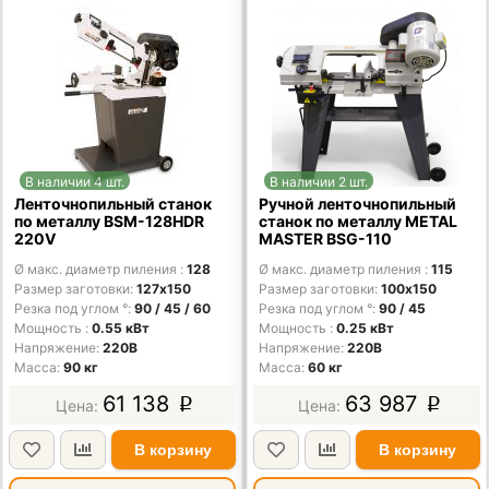
В наличии 4 шт.
В наличии 2 шт.
Ленточнопильный станок
Ручной ленточнопильный
по металлу BSM-128HDR
станок по металлу METAL
220V
MASTER BSG-110
Ø макс. диаметр пиления
128
Ø макс. диаметр пиления
115
Размер заготовки
127х150
Размер заготовки
100x150
Резка под углом °
90 / 45 / 60
Резка под углом °
90 / 45
Мощность
0.55 кВт
Мощность
0.25 кВт
Напряжение
220В
Напряжение
220В
Масса
90 кг
Масса
60 кг
61 138
63 987
p
p
В корзину
В корзину