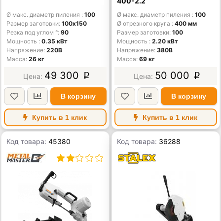
400-2.2
Ø макс. диаметр пиления
100
Ø макс. диаметр пиления
100
Размер заготовки
100х150
Ø отрезного круга
400 мм
Резка под углом °
90
Размер заготовки
100
Мощность
0.35 кВт
Мощность
2.20 кВт
Напряжение
220В
Напряжение
380В
Масса
26 кг
Масса
69 кг
49 300
50 000
p
p
В корзину
В корзину
Купить в 1 клик
Купить в 1 клик
Код товара:
45380
Код товара:
36288