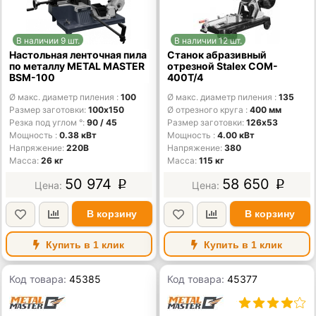
В наличии 9 шт.
В наличии 12 шт.
Настольная ленточная пила
Станок абразивный
по металлу METAL MASTER
отрезной Stalex COM-
BSM-100
400T/4
Ø макс. диаметр пиления
100
Ø макс. диаметр пиления
135
Размер заготовки
100х150
Ø отрезного круга
400 мм
Резка под углом °
90 / 45
Размер заготовки
126х53
Мощность
0.38 кВт
Мощность
4.00 кВт
Напряжение
220В
Напряжение
380
Масса
26 кг
Масса
115 кг
50 974
58 650
p
p
В корзину
В корзину
Купить в 1 клик
Купить в 1 клик
Код товара:
45385
Код товара:
45377