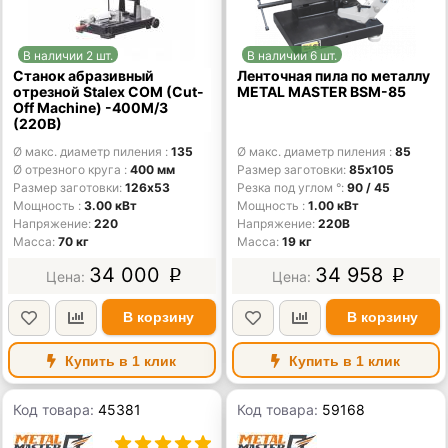
В наличии 2 шт.
В наличии 6 шт.
Станок абразивный
Ленточная пила по металлу
отрезной Stalex COM (Cut-
METAL MASTER BSM-85
Off Machine) -400M/3
(220В)
Ø макс. диаметр пиления
135
Ø макс. диаметр пиления
85
Ø отрезного круга
400 мм
Размер заготовки
85х105
Размер заготовки
126х53
Резка под углом °
90 / 45
Мощность
3.00 кВт
Мощность
1.00 кВт
Напряжение
220
Напряжение
220В
Масса
70 кг
Масса
19 кг
34 000
34 958
p
p
В корзину
В корзину
Купить в 1 клик
Купить в 1 клик
Код товара:
45381
Код товара:
59168