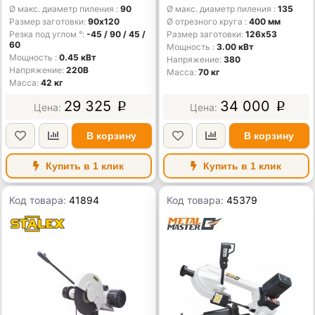
Ø макс. диаметр пиления
90
Ø макс. диаметр пиления
135
Размер заготовки
90x120
Ø отрезного круга
400 мм
Резка под углом °
-45 / 90 / 45 /
Размер заготовки
126х53
60
Мощность
3.00 кВт
Мощность
0.45 кВт
Напряжение
380
Напряжение
220В
Масса
70 кг
Масса
42 кг
29 325
34 000
p
p
В корзину
В корзину
Купить в 1 клик
Купить в 1 клик
Код товара:
41894
Код товара:
45379