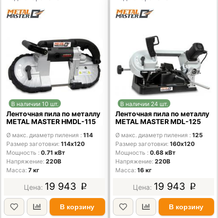
В наличии 10 шт.
В наличии 24 шт.
Ленточная пила по металлу
Ленточная пила по металлу
METAL MASTER HMDL-115
METAL MASTER MDL-125
Ø макс. диаметр пиления
114
Ø макс. диаметр пиления
125
Размер заготовки
114х120
Размер заготовки
160х120
Мощность
0.71 кВт
Мощность
0.68 кВт
Напряжение
220В
Напряжение
220В
Масса
7 кг
Масса
16 кг
19 943
19 943
p
p
В корзину
В корзину