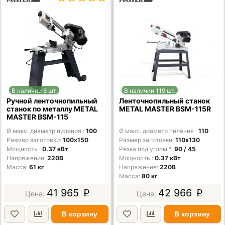
В наличии 6 шт.
В наличии 119 шт.
Ручной ленточнопильный
Ленточнопильный станок
станок по металлу METAL
METAL MASTER BSM-115R
MASTER BSM-115
Ø макс. диаметр пиления
100
Ø макс. диаметр пиления
110
Размер заготовки
100х150
Размер заготовки
110x130
Мощность
0.37 кВт
Резка под углом °
90 / 45
Напряжение
220В
Мощность
0.37 кВт
Масса
61 кг
Напряжение
220В
Масса
80 кг
41 965
42 966
p
p
В корзину
В корзину