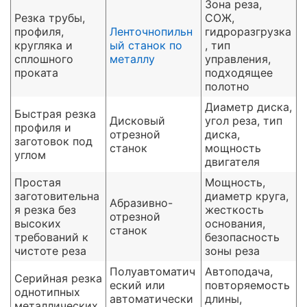
Зона реза,
Резка трубы,
СОЖ,
профиля,
Ленточнопильн
гидроразгрузка
кругляка и
ый станок по
, тип
сплошного
металлу
управления,
проката
подходящее
полотно
Диаметр диска,
Быстрая резка
Дисковый
угол реза, тип
профиля и
отрезной
диска,
заготовок под
станок
мощность
углом
двигателя
Простая
Мощность,
заготовительна
диаметр круга,
Абразивно-
я резка без
жесткость
отрезной
высоких
основания,
станок
требований к
безопасность
чистоте реза
зоны реза
Полуавтоматич
Автоподача,
Серийная резка
еский или
повторяемость
однотипных
автоматически
длины,
металлических