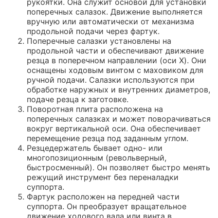
рукоятки. Она служит основой для установки
поперечных салазок. Движение выполняется
вручную или автоматически от механизма
продольной подачи через фартук.
Поперечные салазки установлены на
продольной части и обеспечивают движение
резца в поперечном направлении (оси X). Они
оснащены ходовым винтом с маховиком для
ручной подачи. Салазки используются при
обработке наружных и внутренних диаметров,
подаче резца к заготовке.
Поворотная плита расположена на
поперечных салазках и может поворачиваться
вокруг вертикальной оси. Она обеспечивает
перемещение резца под заданным углом.
Резцедержатель бывает одно- или
многопозиционным (револьверный,
быстросменный). Он позволяет быстро менять
режущий инструмент без переналадки
суппорта.
Фартук расположен на передней части
суппорта. Он преобразует вращательное
движение ходового вала или винта в