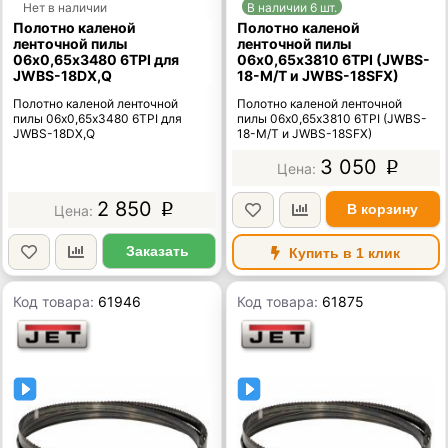
Нет в наличии
В наличии 6 шт.
Полотно каленой
Полотно каленой
ленточной пилы
ленточной пилы
06х0,65х3480 6TPI для
06х0,65х3810 6TPI (JWBS-
JWBS-18DX,Q
18-M/T и JWBS-18SFX)
Полотно каленой ленточной
Полотно каленой ленточной
пилы 06х0,65х3480 6TPI для
пилы 06х0,65х3810 6TPI (JWBS-
JWBS-18DX,Q
18-M/T и JWBS-18SFX)
3 050
p
2 850
В корзину
p
Заказать
Купить в 1 клик
Код товара:
61946
Код товара:
61875