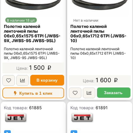
В наличии 18 шт.
Нет в наличии
Полотно каленой
Полотно каленой
ленточной пилы
ленточной пилы
06х0,65х1575 6TPI (JWBS-
06х0,65х1712 6TPI (JWBS-
9X, JWBS-9S JWBS-9SL)
10)
Полотно каленой ленточной
Полотно каленой ленточной
пилы 06х0,65х1575 6TPI (JWBS-
пилы 06х0,65х1712 6TPI (JWBS-
9X, JWBS-9S JWBS-9SL)
10)
1 500
p
1 600
В корзину
p
Заказать
Купить в 1 клик
Код товара:
61885
Код товара:
61891