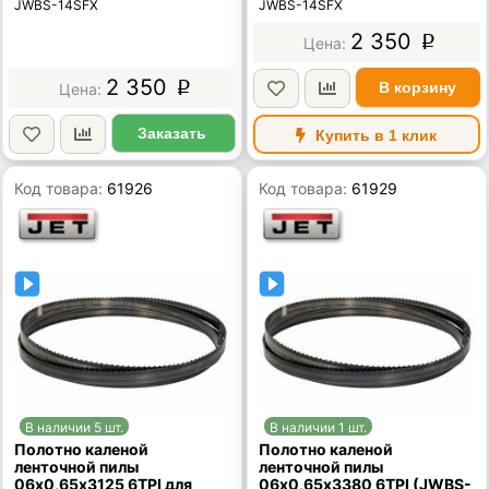
JWBS-14SFX
JWBS-14SFX
2 350
p
2 350
В корзину
p
Заказать
Купить в 1 клик
Код товара:
61926
Код товара:
61929
В наличии 5 шт.
В наличии 1 шт.
Полотно каленой
Полотно каленой
ленточной пилы
ленточной пилы
06х0,65х3125 6TPI для
06х0,65х3380 6TPI (JWBS-