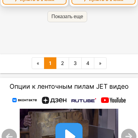
Показать еще
«
1
2
3
4
»
Опции к ленточным пилам JET видео