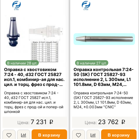
В наличии 28 шт.
В наличии 27 шт.
Оправка с хвостовиком
Оправка контрольная 7:24-
7:24 - 40, d32 ГОСТ 25827
50 (SK) ГОСТ 25827-93
исп.1, комбинир-ая для нас.
исполнение 2, L 300мм, L1
цил. и торц. фрез с прод-ой
101.8мм, D 63мм, М24,
и попер-ой шпонкой
±0.003мм "CNIC"
Оправка с хвостовиком 7:24 -
Оправка контрольная 7:24-50
40, d32 ГОСТ 25827 исп.1,
(SK) ГОСТ 25827-93 исполнение
комбинир-ая для нас. цил. и
2, L 300мм, L1 101.8мм, D 63мм,
торц. фрез с прод-ой и попер-ой
М24, ±0.003мм "CNIC"
шпонкой
7 231
23 762
p
p
В корзину
В корзину