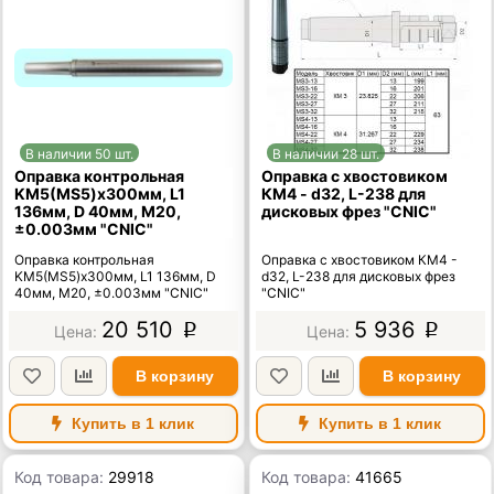
В наличии 50 шт.
В наличии 28 шт.
Оправка контрольная
Оправка с хвостовиком
KМ5(MS5)x300мм, L1
КМ4 - d32, L-238 для
136мм, D 40мм, М20,
дисковых фрез "CNIC"
±0.003мм "CNIC"
Оправка контрольная
Оправка с хвостовиком КМ4 -
KМ5(MS5)x300мм, L1 136мм, D
d32, L-238 для дисковых фрез
40мм, М20, ±0.003мм "CNIC"
"CNIC"
20 510
5 936
p
p
В корзину
В корзину
Купить в 1 клик
Купить в 1 клик
Код товара:
29918
Код товара:
41665