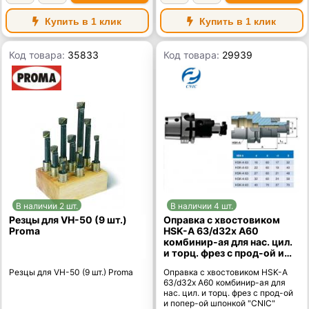
Купить в 1 клик
Купить в 1 клик
Код товара:
35833
Код товара:
29939
В наличии 2 шт.
В наличии 4 шт.
Резцы для VH-50 (9 шт.)
Оправка с хвостовиком
Proma
HSK-A 63/d32х A60
комбинир-ая для нас. цил.
и торц. фрез с прод-ой и
попер-ой шпонкой "CNIC"
Резцы для VH-50 (9 шт.) Proma
Оправка с хвостовиком HSK-A
63/d32х A60 комбинир-ая для
нас. цил. и торц. фрез с прод-ой
и попер-ой шпонкой "CNIC"