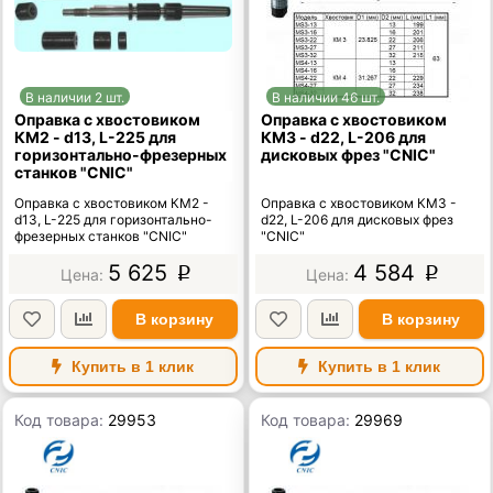
В наличии 2 шт.
В наличии 46 шт.
Оправка с хвостовиком
Оправка с хвостовиком
КМ2 - d13, L-225 для
КМ3 - d22, L-206 для
горизонтально-фрезерных
дисковых фрез "CNIC"
станков "CNIC"
Оправка с хвостовиком КМ2 -
Оправка с хвостовиком КМ3 -
d13, L-225 для горизонтально-
d22, L-206 для дисковых фрез
фрезерных станков "CNIC"
"CNIC"
5 625
4 584
p
p
В корзину
В корзину
Купить в 1 клик
Купить в 1 клик
Код товара:
29953
Код товара:
29969