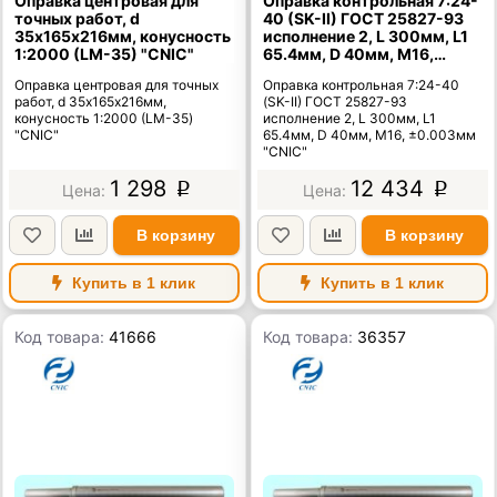
Оправка центровая для
Оправка контрольная 7:24-
точных работ, d
40 (SK-II) ГОСТ 25827-93
35х165х216мм, конусность
исполнение 2, L 300мм, L1
1:2000 (LM-35) "CNIC"
65.4мм, D 40мм, М16,
±0.003мм "CNIC"
Оправка центровая для точных
Оправка контрольная 7:24-40
работ, d 35х165х216мм,
(SK-II) ГОСТ 25827-93
конусность 1:2000 (LM-35)
исполнение 2, L 300мм, L1
"CNIC"
65.4мм, D 40мм, М16, ±0.003мм
"CNIC"
1 298
12 434
p
p
В корзину
В корзину
Купить в 1 клик
Купить в 1 клик
Код товара:
41666
Код товара:
36357