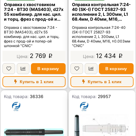
Оправка с хвостовиком
Оправка контрольная 7:24-
7:24 - ВТ30 (MAS403), d27х
40 (SK-I) ГОСТ 25827-93
55 комбинир. для нас. цил.
исполнение 2, L 300мм, L1
и торц. фрез с прод-ой и
68.4мм, D 40мм, М16,
попер-ой шпонкой "CNIC"
±0.003мм "CNIC"
Оправка с хвостовиком 7:24 -
Оправка контрольная 7:24-40
ВТ30 (MAS403), d27х 55
(SK-I) ГОСТ 25827-93
комбинир. для нас. цил. и торц.
исполнение 2, L 300мм, L1
фрез с прод-ой и попер-ой
68.4мм, D 40мм, М16, ±0.003мм
шпонкой "CNIC"
"CNIC"
2 769
12 434
p
p
В корзину
В корзину
Купить в 1 клик
Купить в 1 клик
Код товара:
36336
Код товара:
29957