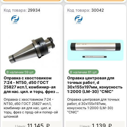
Код товара:
29934
Код товара:
30042
В наличии 59 шт.
В наличии 61 шт.
Оправка с хвостовиком
Оправка центровая для
7:24 - NT50, d50 ГОСТ
точных работ, d
25827 исп.1, комбинир-ая
30х155х197мм, конусность
для нас. цил. и торц. фрез с
1:2000 (LM-30) "CNIC"
прод-ой и попер-ой
Оправка с хвостовиком 7:24 -
Оправка центровая для точных
шпонкой
NT50, d50 ГОСТ 25827 исп.1,
работ, d 30х155х197мм,
комбинир-ая для нас. цил. и
конусность 1:2000 (LM-30)
торц. фрез с прод-ой и попер-ой
"CNIC"
шпонкой
11 145
1 139
p
p