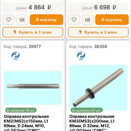
4 864
6 698
p
p
В корзину
В корзину
Купить в 1 клик
Купить в 1 клик
Код товара:
29977
Код товара:
36356
В наличии 14 шт.
В наличии 40 шт.
Оправка контрольная
Оправка контрольная
KМ2(MS2)x150мм, L1
KМ3(MS3)x200мм, L1
69мм, D 24мм, М10,
86мм, D 32мм, М12,
±0.003мм "CNIC"
±0.003мм "CNIC"