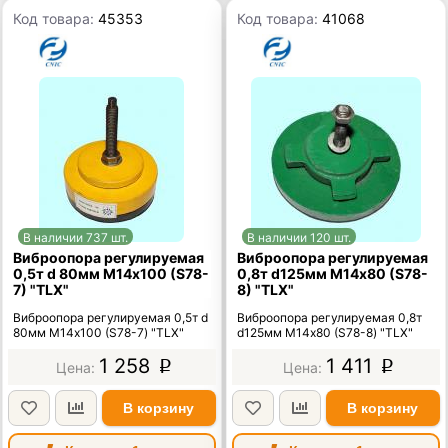
Код товара:
45353
Код товара:
41068
В наличии 737 шт.
В наличии 120 шт.
Виброопора регулируемая
Виброопора регулируемая
0,5т d 80мм М14х100 (S78-
0,8т d125мм М14х80 (S78-
7) "TLX"
8) "TLX"
Виброопора регулируемая 0,5т d
Виброопора регулируемая 0,8т
80мм М14х100 (S78-7) "TLX"
d125мм М14х80 (S78-8) "TLX"
1 258
1 411
p
p
В корзину
В корзину