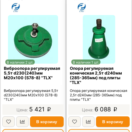
В наличии 2 шт.
В наличии 1 шт.
Виброопора регулируемая
Опора регулируемая
5,5т d230(240)мм
коническая 2,5т d240мм
М20х100 (S78-8) "TLX"
(285-365мм) под плиты
"TLX"
Виброопора регулируемая 5,5т
Опора регулируемая коническая
d230(240)мм М20х100 (S78-8)
2,5т d240мм (285-365мм) под
"TLX"
плиты "TLX"
5 421
6 088
p
p
В корзину
В корзину