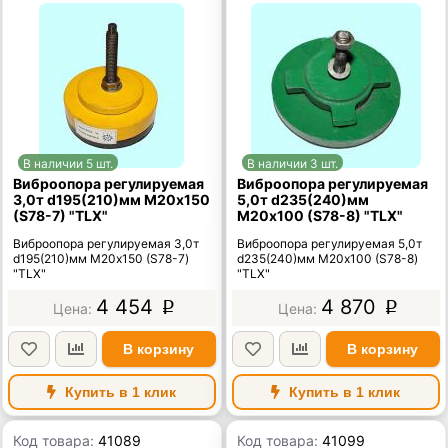
В наличии 5 шт.
В наличии 3 шт.
Виброопора регулируемая
Виброопора регулируемая
3,0т d195(210)мм М20х150
5,0т d235(240)мм
(S78-7) "TLX"
М20х100 (S78-8) "TLX"
Виброопора регулируемая 3,0т
Виброопора регулируемая 5,0т
d195(210)мм М20х150 (S78-7)
d235(240)мм М20х100 (S78-8)
"TLX"
"TLX"
4 454
4 870
p
p
В корзину
В корзину
Купить в 1 клик
Купить в 1 клик
Код товара:
41089
Код товара:
41099