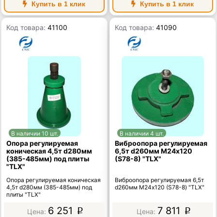
Купить в 1 клик
Купить в 1 клик
Код товара:
41100
Код товара:
41090
В наличии 10 шт.
В наличии 4 шт.
Опора регулируемая
Виброопора регулируемая
коническая 4,5т d280мм
6,5т d260мм М24х120
(385-485мм) под плиты
(S78-8) "TLX"
"TLX"
Опора регулируемая коническая
Виброопора регулируемая 6,5т
4,5т d280мм (385-485мм) под
d260мм М24х120 (S78-8) "TLX"
плиты "TLX"
6 251
7 811
p
p