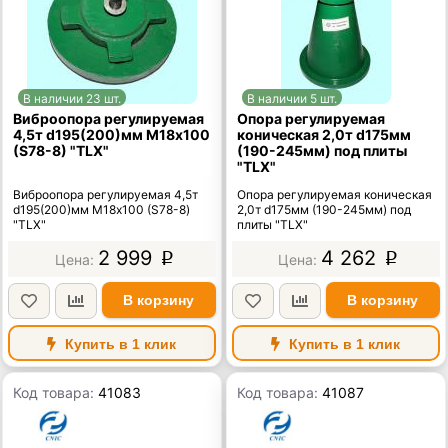
В наличии 23 шт.
В наличии 5 шт.
Виброопора регулируемая
Опора регулируемая
4,5т d195(200)мм М18х100
коническая 2,0т d175мм
(S78-8) "TLX"
(190-245мм) под плиты
"TLX"
Виброопора регулируемая 4,5т
Опора регулируемая коническая
d195(200)мм М18х100 (S78-8)
2,0т d175мм (190-245мм) под
"TLX"
плиты "TLX"
2 999
4 262
p
p
В корзину
В корзину
Купить в 1 клик
Купить в 1 клик
Код товара:
41083
Код товара:
41087