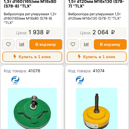
1,3т d160(165)мм М16х80
1,5т d120мм М16х130 (S78-
(S78-8) "TLX"
7) "TLX"
Виброопора регулируемая 1,3т
Виброопора регулируемая 1,5т
d160(165)мм М16х80 (S78-8)
d120мм М16х130 (S78-7) "TLX"
"TLX"
1 938
2 064
p
p
В корзину
В корзину
Купить в 1 клик
Купить в 1 клик
Код товара:
41076
Код товара:
41074