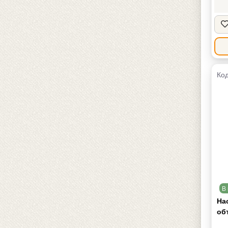
Код
В 
На
об