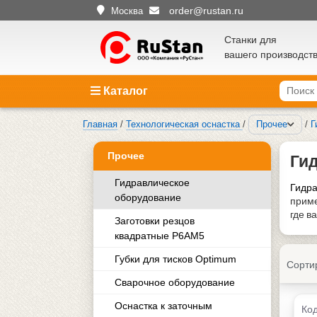
order@rustan.ru
Москва
Станки для
вашего производст
Каталог
Главная
/
Технологическая оснастка
/
Прочее
/
Г
Прочее
Ги
Гидравлическое
Гидра
оборудование
приме
где в
Заготовки резцов
квадратные Р6АМ5
Губки для тисков Optimum
Сорти
Сварочное оборудование
Оснастка к заточным
Код