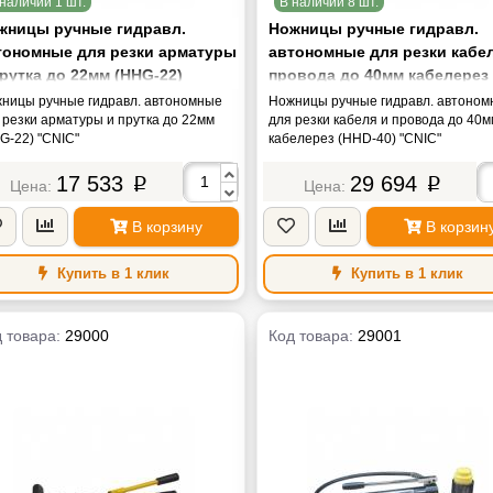
наличии 1 шт.
В наличии 8 шт.
жницы ручные гидравл.
Ножницы ручные гидравл.
тономные для резки арматуры
автономные для резки кабе
прутка до 22мм (HHG-22)
провода до 40мм кабелерез
NIC"
(HHD-40) "CNIC"
ницы ручные гидравл. автономные
Ножницы ручные гидравл. автоно
 резки арматуры и прутка до 22мм
для резки кабеля и провода до 40
G-22) "CNIC"
кабелерез (HHD-40) "CNIC"
17 533
29 694
p
p
В корзину
В корзин
Купить в 1 клик
Купить в 1 клик
 товара:
29000
Код товара:
29001