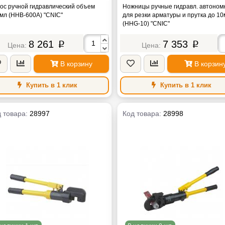
"CNIC"
ос ручной гидравлический объем
Ножницы ручные гидравл. автоно
мл (HHB-600A) "CNIC"
для резки арматуры и прутка до 1
(HHG-10) "CNIC"
8 261
7 353
p
p
В корзину
В корзин
Купить в 1 клик
Купить в 1 клик
 товара:
28997
Код товара:
28998