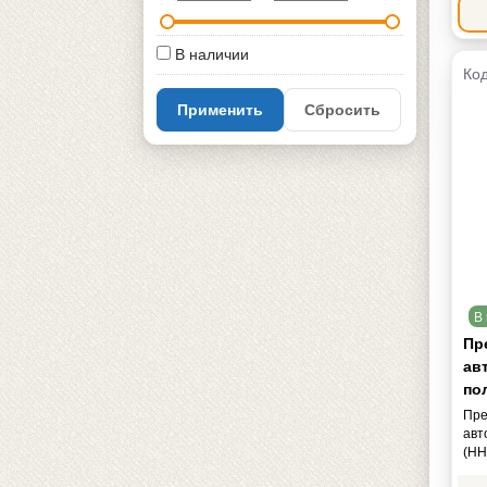
В наличии
Код
Применить
Сбросить
В 
Пр
ав
по
Пре
авт
(HH