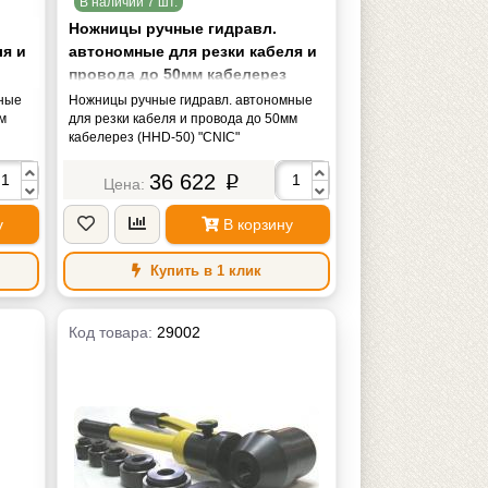
В наличии 7 шт.
Ножницы ручные гидравл.
ля и
автономные для резки кабеля и
провода до 50мм кабелерез
(HHD-50) "CNIC"
мные
Ножницы ручные гидравл. автономные
мм
для резки кабеля и провода до 50мм
кабелерез (HHD-50) "CNIC"
36 622
p
у
В корзину
Купить в 1 клик
Код товара:
29002