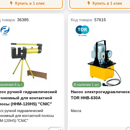
Купить в 1 клик
Купить в 1 клик
 товара:
36385
Код товара:
57615
наличии 8 шт.
В наличии 1 шт.
есс ручной гидравлический
Насос электрогидравличес
тономный для контактной
TOR HHB-630A
лосы (HHM-120HS) "CNIC"
сс ручной гидравлический
Масса
ономный для контактной полосы
M-120HS) "CNIC"