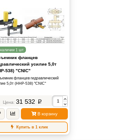
наличии 1 шт.
зъемник фланцев
дравлический усилие 5,0т
P-538) "CNIC"
ъемник фланцев гидравлический
лие 5,0т (HHP-538) "CNIC"
31 532
p
В корзину
Купить в 1 клик