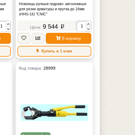
"CNIC"
мные
Ножницы ручные гидравл. автономные
0мм
для резки арматуры и прутка до 16мм
(HHG-16) "CNIC"
9 544
p
у
В корзину
Купить в 1 клик
Код товара:
28999