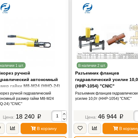
наличии 1 шт.
В наличии 2 шт.
йкорез ручной
Разъемник фланцев
дравлический автономный
гидравлический усилие 10,0
змер гайки М8-М24 (HHQ-24)
(HHP-1054) "CNIC"
NIC"
корез ручной гидравлический
Разъемник фланцев гидравлически
ономный размер гайки М8-М24
усилие 10,0т (HHP-1054) "CNIC"
Q-24) "CNIC"
18 240
46 944
p
p
В корзину
В корзин