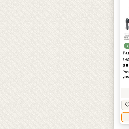
В 
Ра
ги
(HH
Раз
уси