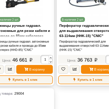
наличии 2 шт.
В наличии 2 шт.
жницы ручные гидравл.
Перфоратор гидравлически
тономные для резки кабеля и
для выдавливания отверст
овода до 85мм кабелерез
63-114мм (HHK-15) "CNIC"
HD-85) "CNIC"
ницы ручные гидравл. автономные
Перфоратор гидравлический для
 резки кабеля и провода до 85мм
выдавливания отверстий 63-114мм
елерез (HHD-85) "CNIC"
(HHK-15) "CNIC"
46 661
36 763
p
p
В корзину
В корзин
Купить в 1 клик
Купить в 1 клик
 товара:
29004