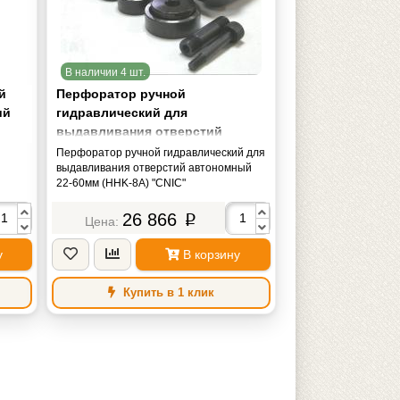
В наличии 4 шт.
й
Перфоратор ручной
ий
гидравлический для
выдавливания отверстий
автономный 22-60мм (HHK-8A)
Перфоратор ручной гидравлический для
"CNIC"
выдавливания отверстий автономный
22-60мм (HHK-8A) "CNIC"
26 866
p
у
В корзину
Купить в 1 клик