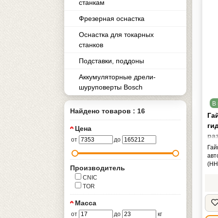
станкам
Фрезерная оснастка
Оснастка для токарных
станков
Подставки, поддоны
Аккумуляторные дрели-
шуруповерты Bosch
В 
Найдено товаров : 16
Га
ги
Цена
ра
от
до
"C
Гай
авт
(HH
Производитель
CNIC
TOR
Масса
от
до
кг