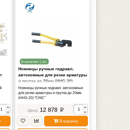
В наличии 1 шт.
Ножницы ручные гидравл.
т
автономные для резки арматуры
и прутка до 20мм (HHG-20)
"CNIC"
й
Ножницы ручные гидравл. автономные
для резки арматуры и прутка до 20мм
(HHG-20) "CNIC"
12 878
p
у
В корзину