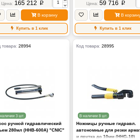
165 212
59 716
p
p
В корзину
В корзин
Купить в 1 клик
Купить в 1 клик
 товара:
28994
Код товара:
28995
наличии 3 шт.
В наличии 8 шт.
сос ручной гидравлический
Ножницы ручные гидравл.
ъем 280мл (HHB-600A) "CNIC"
автономные для резки арм
и прутка до 10мм (HHG-10)