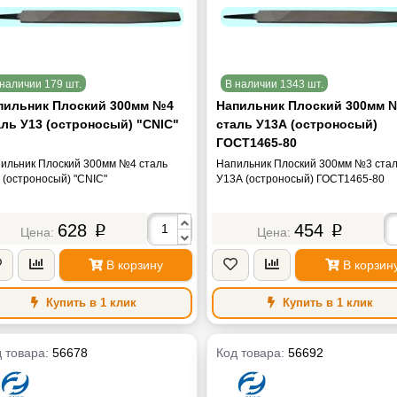
наличии 179 шт.
В наличии 1343 шт.
пильник Плоский 300мм №4
Напильник Плоский 300мм 
аль У13 (остроносый) "CNIC"
сталь У13А (остроносый)
ГОСТ1465-80
ильник Плоский 300мм №4 сталь
Напильник Плоский 300мм №3 ста
 (остроносый) "CNIC"
У13А (остроносый) ГОСТ1465-80
628
454
p
p
В корзину
В корзин
Купить в 1 клик
Купить в 1 клик
 товара:
56678
Код товара:
56692