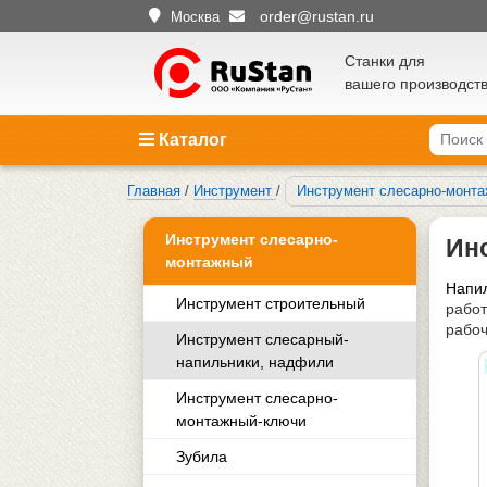
order@rustan.ru
Москва
Станки для
вашего производст
Каталог
Главная
/
Инструмент
/
Инструмент слесарно-монт
Инструмент слесарно-
Ин
монтажный
Напил
Инструмент строительный
работ
рабоч
Инструмент слесарный-
напильники, надфили
Инструмент слесарно-
монтажный-ключи
Зубила