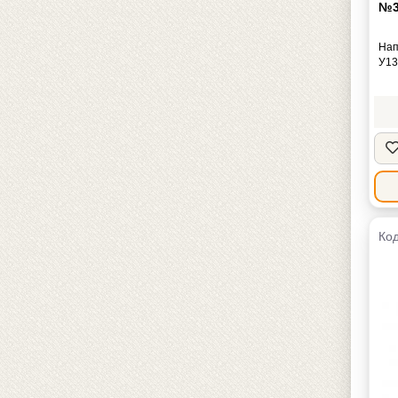
№3
Нап
У13
Код