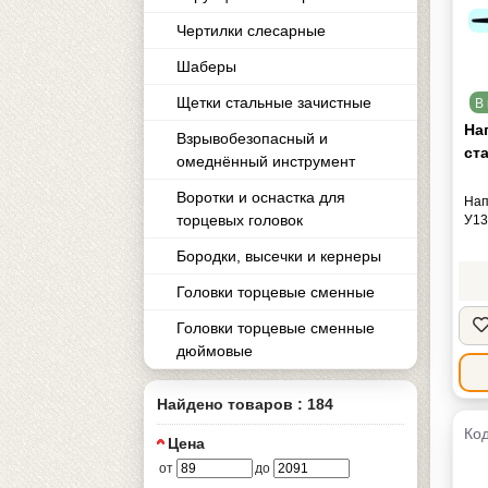
Чертилки слесарные
Шаберы
Щетки стальные зачистные
В 
На
Взрывобезопасный и
ст
омеднённый инструмент
Воротки и оснаcтка для
Нап
торцевых головок
У13
Бородки, высечки и кернеры
Головки торцевые сменные
Головки торцевые сменные
дюймовые
Найдено товаров : 184
Код
Цена
от
до