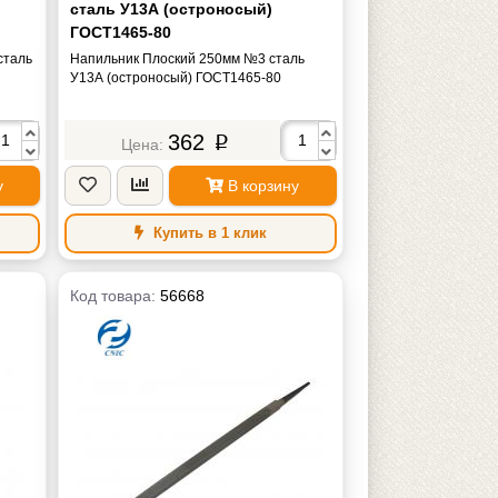
сталь У13А (остроносый)
ГОСТ1465-80
сталь
Напильник Плоский 250мм №3 сталь
У13А (остроносый) ГОСТ1465-80
362
p
у
В корзину
Купить в 1 клик
Код товара:
56668