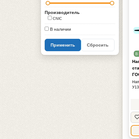
Производитель
CNIC
В наличии
Применить
Сбросить
В 
На
ст
ГО
Нап
У13