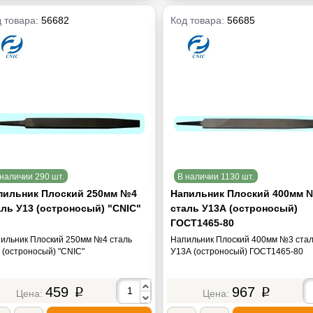
 товара:
56682
Код товара:
56685
наличии 290 шт.
В наличии 1130 шт.
пильник Плоский 250мм №4
Напильник Плоский 400мм 
аль У13 (остроносый) "CNIC"
сталь У13А (остроносый)
ГОСТ1465-80
ильник Плоский 250мм №4 сталь
Напильник Плоский 400мм №3 ста
 (остроносый) "CNIC"
У13А (остроносый) ГОСТ1465-80
459
967
p
p