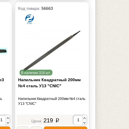
Код товара:
56663
В наличии 316 шт.
№3
Напильник Квадратный 200мм
№4 сталь У13 "CNIC"
ль
Напильник Квадратный 200мм №4 сталь
У13 "CNIC"
219
p