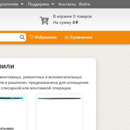
купателям
Поддержка
Контакты
Войти
В корзине 0 товаров
На сумму
0
p
Избранное
Сравнение
фили
 монтажных, ремонтных и вспомогательных
фили и рашпили» предназначена для оснащения
й слесарной или монтажной операции.
ильники