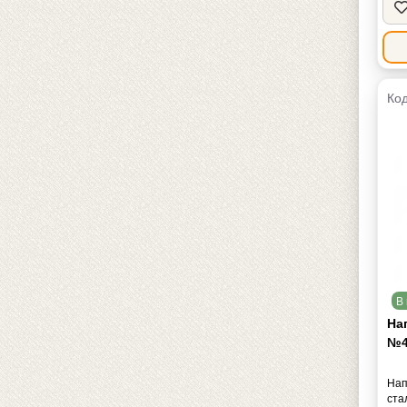
Код
В 
На
№4
Нап
ста