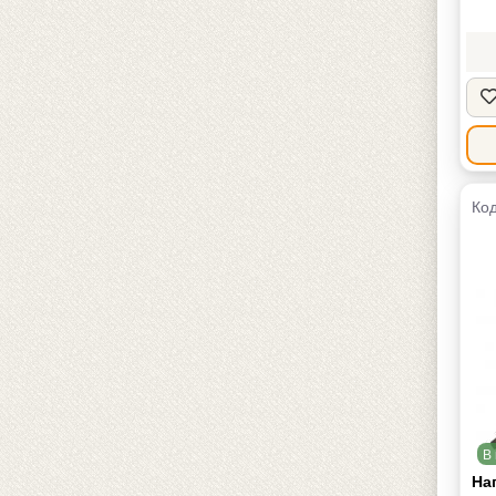
Код
В 
На