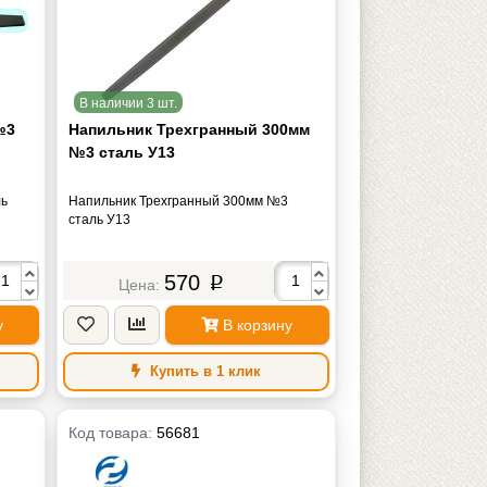
В наличии 3 шт.
№3
Напильник Трехгранный 300мм
№3 сталь У13
ль
Напильник Трехгранный 300мм №3
сталь У13
570
p
у
В корзину
Купить в 1 клик
Код товара:
56681