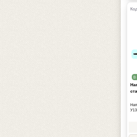
Код
В 
На
ст
Нап
У13