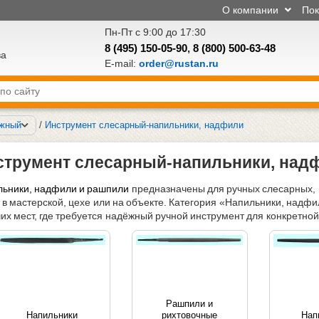
О компании
По
Пн-Пт с 9:00 до 17:30
8 (495) 150-05-90
,
8 (800) 500-63-48
ва
E-mail:
order@rustan.ru
ажный
/
Инструмент слесарный-напильники, надфили
струмент слесарный-напильники, над
ьники, надфили и рашпили
предназначены для ручных слесарных,
 в мастерской, цехе или на объекте. Категория «Напильники, над
их мест, где требуется надёжный ручной инструмент для конкретно
Рашпили и
Напильники
рихтовочные
Нап