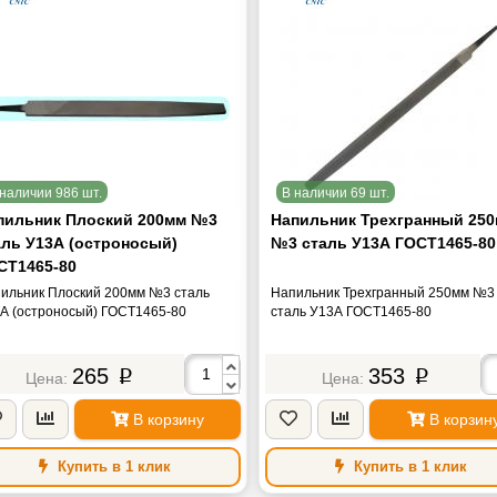
наличии 986 шт.
В наличии 69 шт.
пильник Плоский 200мм №3
Напильник Трехгранный 25
аль У13А (остроносый)
№3 сталь У13А ГОСТ1465-80
СТ1465-80
ильник Плоский 200мм №3 сталь
Напильник Трехгранный 250мм №3
А (остроносый) ГОСТ1465-80
сталь У13А ГОСТ1465-80
265
353
p
p
В корзину
В корзин
Купить в 1 клик
Купить в 1 клик