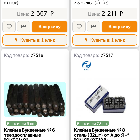
(OT108)
Z & "CNIC" (OT105)
2 667
2 211
p
p
В корзину
В корзину
Купить в 1 клик
Купить в 1 клик
Код товара:
27516
Код товара:
27517
В наличии 5 шт.
В наличии 73 шт.
Клейма Буквенные № 6
Клейма Буквенные № 8
твердосплавные
сталь (32шт) от А до Я -*
"СИТОМО"
"CNIC" (OT108)