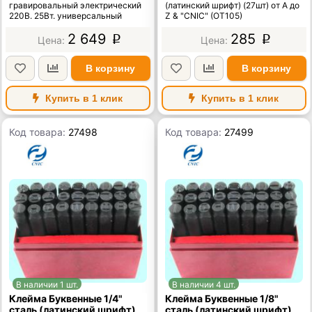
гравировальный электрический
(латинский шрифт) (27шт) от А до
220В. 25Вт. универсальный
Z & "CNIC" (OT105)
2 649
285
p
p
В корзину
В корзину
Купить в 1 клик
Купить в 1 клик
Код товара:
27498
Код товара:
27499
В наличии 1 шт.
В наличии 4 шт.
Клейма Буквенные 1/4"
Клейма Буквенные 1/8"
сталь (латинский шрифт)
сталь (латинский шрифт)