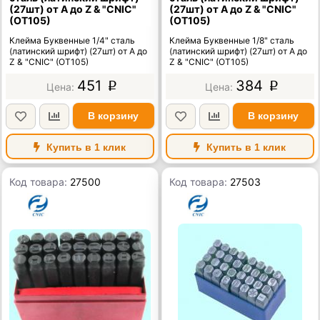
(27шт) от А до Z & "CNIC"
(27шт) от А до Z & "CNIC"
(OT105)
(OT105)
Клейма Буквенные 1/4" сталь
Клейма Буквенные 1/8" сталь
(латинский шрифт) (27шт) от А до
(латинский шрифт) (27шт) от А до
Z & "CNIC" (OT105)
Z & "CNIC" (OT105)
451
384
p
p
В корзину
В корзину
Купить в 1 клик
Купить в 1 клик
Код товара:
27500
Код товара:
27503