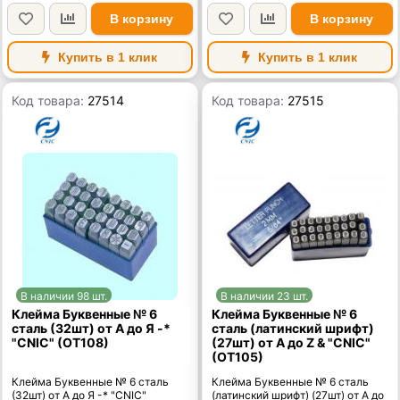
В корзину
В корзину
Купить в 1 клик
Купить в 1 клик
Код товара:
27514
Код товара:
27515
В наличии 98 шт.
В наличии 23 шт.
Клейма Буквенные № 6
Клейма Буквенные № 6
сталь (32шт) от А до Я -*
сталь (латинский шрифт)
"CNIC" (OT108)
(27шт) от А до Z & "CNIC"
(OT105)
Клейма Буквенные № 6 сталь
Клейма Буквенные № 6 сталь
(32шт) от А до Я -* "CNIC"
(латинский шрифт) (27шт) от А до