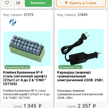
Заказать
Купить в 1 клик
Код товара:
57275
Код товара:
27495
В наличии 20 шт.
В наличии 5 шт.
Клейма Буквенные № 4
Карандаш (маркер)
сталь (латинский шрифт)
гравировальный
(27шт) от А до Z & "CNIC"
электрический 220В. 25Вт.
(OT105)
Клейма Буквенные № 4 сталь
Карандаш (маркер)
(латинский шрифт) (27шт) от А до
гравировальный электрический
Z & "CNIC" (OT105)
220В. 25Вт.
1 345
2 357
p
p