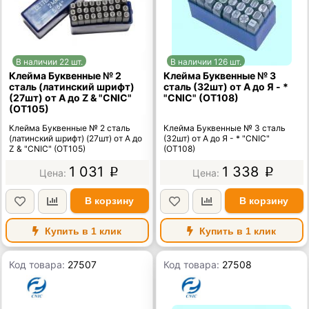
В наличии 22 шт.
В наличии 126 шт.
Клейма Буквенные № 2
Клейма Буквенные № 3
сталь (латинский шрифт)
сталь (32шт) от А до Я - *
(27шт) от А до Z & "CNIC"
"CNIC" (OT108)
(OT105)
Клейма Буквенные № 2 сталь
Клейма Буквенные № 3 сталь
(латинский шрифт) (27шт) от А до
(32шт) от А до Я - * "CNIC"
Z & "CNIC" (OT105)
(OT108)
1 031
1 338
p
p
В корзину
В корзину
Купить в 1 клик
Купить в 1 клик
Код товара:
27507
Код товара:
27508