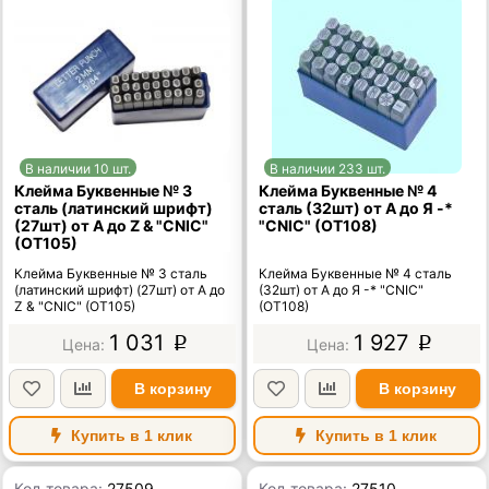
В наличии 10 шт.
В наличии 233 шт.
Клейма Буквенные № 3
Клейма Буквенные № 4
сталь (латинский шрифт)
сталь (32шт) от А до Я -*
(27шт) от А до Z & "CNIC"
"CNIC" (OT108)
(OT105)
Клейма Буквенные № 3 сталь
Клейма Буквенные № 4 сталь
(латинский шрифт) (27шт) от А до
(32шт) от А до Я -* "CNIC"
Z & "CNIC" (OT105)
(OT108)
1 031
1 927
p
p
В корзину
В корзину
Купить в 1 клик
Купить в 1 клик
Код товара:
27509
Код товара:
27510