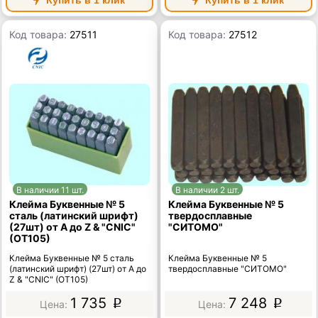
Код товара:
27511
Код товара:
27512
В наличии 11 шт.
В наличии 2 шт.
Клейма Буквенные № 5
Клейма Буквенные № 5
сталь (латинский шрифт)
твердосплавные
(27шт) от А до Z & "CNIC"
"СИТОМО"
(OT105)
Клейма Буквенные № 5 сталь
Клейма Буквенные № 5
(латинский шрифт) (27шт) от А до
твердосплавные "СИТОМО"
Z & "CNIC" (OT105)
1 735
7 248
p
p