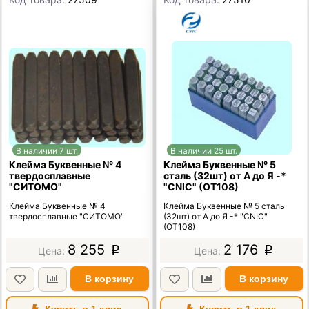
В наличии 7 шт.
В наличии 25 шт.
Клейма Буквенные № 4
Клейма Буквенные № 5
твердосплавные
сталь (32шт) от А до Я -*
"СИТОМО"
"CNIC" (OT108)
Клейма Буквенные № 4
Клейма Буквенные № 5 сталь
твердосплавные "СИТОМО"
(32шт) от А до Я -* "CNIC"
(OT108)
8 255
2 176
p
p
В корзину
В корзину
Купить в 1 клик
Купить в 1 клик