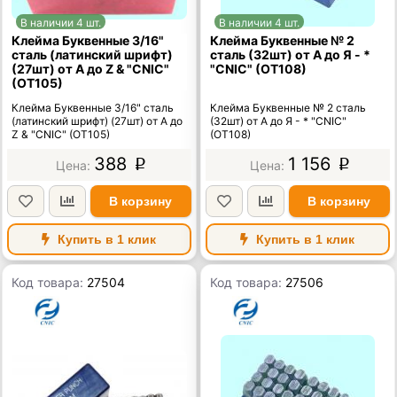
В наличии 4 шт.
В наличии 4 шт.
Клейма Буквенные 3/16"
Клейма Буквенные № 2
сталь (латинский шрифт)
сталь (32шт) от А до Я - *
(27шт) от А до Z & "CNIC"
"CNIC" (OT108)
(OT105)
Клейма Буквенные 3/16" сталь
Клейма Буквенные № 2 сталь
(латинский шрифт) (27шт) от А до
(32шт) от А до Я - * "CNIC"
Z & "CNIC" (OT105)
(OT108)
388
1 156
p
p
В корзину
В корзину
Купить в 1 клик
Купить в 1 клик
Код товара:
27504
Код товара:
27506