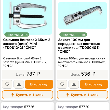
В наличии 3 шт.
В наличии 191 шт.
Съемник Винтовой 65мм 2
Захват 100мм для
захвата (цинк) Mini
передвижных винтовых
(TD0812-2) "CNIC"
съемников (TD0804G1)
"CNIC"
Съемник Винтовой 65мм 2
Захват 100мм для передвижных
захвата (цинк) Mini (TD0812-2)
винтовых съемников (TD0804G1)
"CNIC"
"CNIC"
787
536
p
p
В корзину
В корзину
Купить в 1 клик
Купить в 1 клик
Код товара:
57726
Код товара:
57729