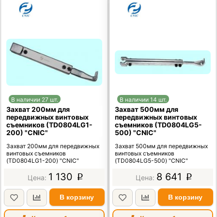
В наличии 27 шт.
В наличии 14 шт.
Захват 200мм для
Захват 500мм для
передвижных винтовых
передвижных винтовых
съемников (TD0804LG1-
съемников (TD0804LG5-
200) "CNIC"
500) "CNIC"
Захват 200мм для передвижных
Захват 500мм для передвижных
винтовых съемников
винтовых съемников
(TD0804LG1-200) "CNIC"
(TD0804LG5-500) "CNIC"
1 130
8 641
p
p
В корзину
В корзину