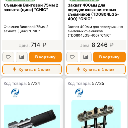
Съемник Винтовой 75мм 2
Захват 400мм для
захвата (цинк) "CNIC"
передвижных винтовых
съемников (TD0804LG5-
400) "CNIC"
Съемник Винтовой 75мм 2
Захват 400мм для передвижных
захвата (цинк) "CNIC"
винтовых съемников
(TD0804LG5-400) "CNIC"
714
8 246
p
p
В корзину
В корзину
Купить в 1 клик
Купить в 1 клик
Код товара:
57724
Код товара:
57735