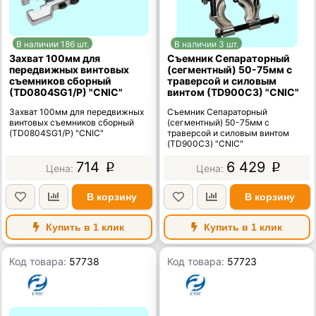
В наличии 186 шт.
В наличии 3 шт.
Захват 100мм для
Съемник Сепараторный
передвижных винтовых
(сегментный) 50-75мм с
съемников сборный
траверсой и силовым
(TD0804SG1/P) "CNIC"
винтом (TD900C3) "CNIC"
Захват 100мм для передвижных
Съемник Сепараторный
винтовых съемников сборный
(сегментный) 50-75мм с
(TD0804SG1/P) "CNIC"
траверсой и силовым винтом
(TD900C3) "CNIC"
714
6 429
p
p
В корзину
В корзину
Купить в 1 клик
Купить в 1 клик
Код товара:
57738
Код товара:
57723