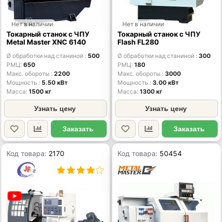
Нет в наличии
Нет в наличии
Токарный станок с ЧПУ
Токарный станок с ЧПУ
Metal Master XNC 6140
Flash FL280
Ø обработки над станиной
500
Ø обработки над станиной
300
РМЦ
650
РМЦ
180
Макс. обороты
2200
Макс. обороты
3000
Мощность
5.50 кВт
Мощность
3.00 кВт
Масса
1500 кг
Масса
1300 кг
Узнать цену
Узнать цену
Заказать
Заказать
Код товара:
2170
Код товара:
50454