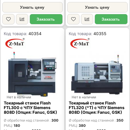
Узнать цену
Узнать цену
Заказать
Заказать
Код товара:
40354
Код товара:
40355
Нет в наличии
Нет в наличии
Токарный станок Flash
Токарный станок Flash
FTL300 с ЧПУ Siemens
FTL320 (*T) с ЧПУ Siemens
808D (Опция: Fanuc, GSK)
808D (Опция: Fanuc, GSK)
Ø обработки над станиной
300
Ø обработки над станиной
350
РМЦ
180
РМЦ
380