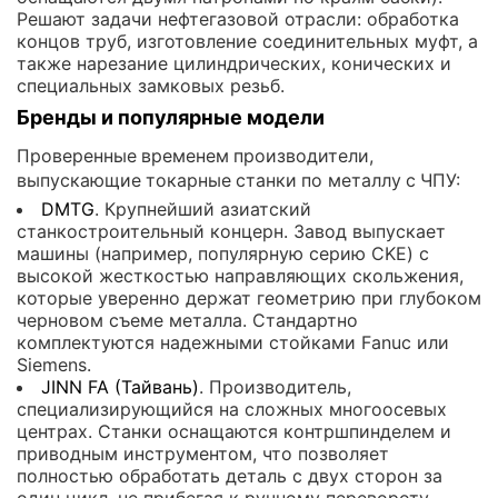
Решают задачи нефтегазовой отрасли: обработка
концов труб, изготовление соединительных муфт, а
также нарезание цилиндрических, конических и
специальных замковых резьб.
Бренды и популярные модели
Проверенные временем производители,
выпускающие токарные станки по металлу с ЧПУ:
DMTG
. Крупнейший азиатский
станкостроительный концерн. Завод выпускает
машины (например, популярную серию CKE) с
высокой жесткостью направляющих скольжения,
которые уверенно держат геометрию при глубоком
черновом съеме металла. Стандартно
комплектуются надежными стойками Fanuc или
Siemens.
JINN FA (Тайвань)
. Производитель,
специализирующийся на сложных многоосевых
центрах. Станки оснащаются контршпинделем и
приводным инструментом, что позволяет
полностью обработать деталь с двух сторон за
один цикл, не прибегая к ручному перевороту