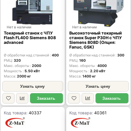
Нет в наличии
Нет в наличии
Токарный станок с ЧПУ
Высокоточный токарный
Flash FL400 Siemens 808
станок Super P30H с ЧПУ
advanced
Siemens 808D (Опция:
Fanuc, GSK)
Ø обработки над станиной
400
Ø обработки над станиной
300
РМЦ
320
РМЦ
160
Макс. обороты
2000
Макс. обороты
4000
Мощность
5.50 кВт
Мощность
2.20 кВт
Масса
2000 кг
Масса
1400 кг
Узнать цену
Узнать цену
Заказать
Заказать
Код товара:
40337
Код товара:
40361