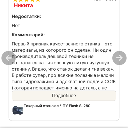
Никита
Недостатки:
Нет
Комментарий:
Первый признак качественного станка – это
материалы, из которого он сделан. Ни один
производитель дешевой техники не
потратится на тяжеленную литую чугунную
станину. Видно, что станок делали «на века».
В работе супер, про всякие полезные мелочи
типа гидрозажима и адекватной подачи СОЖ
(которая попадает именно на деталь, а не
везде вокруг), даже не упоминаю (хотя у
Подробнее
многих производителей и этого нет).
Токарный станок с ЧПУ Flash SL280