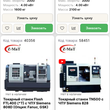
Макс. обороты
3000
Макс. обороты
3000
Мощность
4.00 кВт
Мощность
4.00 кВт
Масса
1600 кг
Масса
2100 кг
Узнать цену
Узнать цену
Заказать
Заказать
Код товара:
40356
Код товара:
58451
Нет в наличии
Нет в наличии
Токарный станок Flash
Токарный станок TN500 с
FTL400 (*T) с ЧПУ Siemens
ЧПУ Siemens 828
808D (Опция: Fanuc, GSK)