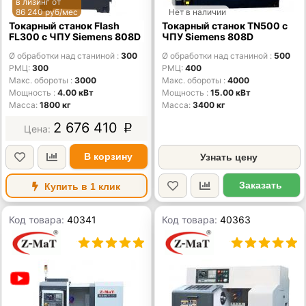
в лизинг от
86 240 руб/мес
Нет в наличии
Токарный станок Flash
Токарный станок TN500 с
FL300 с ЧПУ Siemens 808D
ЧПУ Siemens 808D
Ø обработки над станиной
300
Ø обработки над станиной
500
РМЦ
300
РМЦ
400
Макс. обороты
3000
Макс. обороты
4000
Мощность
4.00 кВт
Мощность
15.00 кВт
Масса
1800 кг
Масса
3400 кг
2 676 410
p
В корзину
Узнать цену
Заказать
Купить в 1 клик
Код товара:
40341
Код товара:
40363