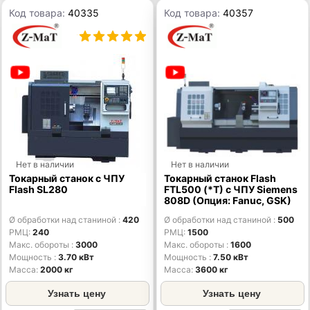
Код товара:
40335
Код товара:
40357
Нет в наличии
Нет в наличии
Токарный станок с ЧПУ
Токарный станок Flash
Flash SL280
FTL500 (*T) с ЧПУ Siemens
808D (Опция: Fanuc, GSK)
Ø обработки над станиной
420
Ø обработки над станиной
500
РМЦ
240
РМЦ
1500
Макс. обороты
3000
Макс. обороты
1600
Мощность
3.70 кВт
Мощность
7.50 кВт
Масса
2000 кг
Масса
3600 кг
Узнать цену
Узнать цену