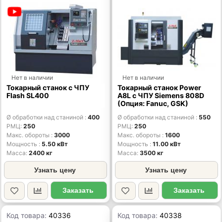
Нет в наличии
Нет в наличии
Токарный станок с ЧПУ
Токарный станок Power
Flash SL400
A8L с ЧПУ Siemens 808D
(Опция: Fanuc, GSK)
Ø обработки над станиной
400
Ø обработки над станиной
550
РМЦ
250
РМЦ
250
Макс. обороты
3000
Макс. обороты
1600
Мощность
5.50 кВт
Мощность
11.00 кВт
Масса
2400 кг
Масса
3500 кг
Узнать цену
Узнать цену
Заказать
Заказать
Код товара:
40336
Код товара:
40338