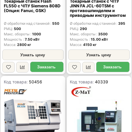
Токарный станок Flash
Токарный станок с ЧПУ
FL550 с ЧПУ Siemens 808D
JINN FA JCL-60TSM с
(Опция: Fanuc, GSK)
противошпинделем и
приводным инструментом
Ø обработки над станиной
550
Ø обработки над станиной
395
РМЦ
500
РМЦ
290
Макс. обороты
1000
Макс. обороты
3500
Мощность
7.50 кВт
Мощность
15.00 кВт
Масса
2800 кг
Масса
4150 кг
Узнать цену
Узнать цену
Заказать
Заказать
Код товара:
50456
Код товара:
40339