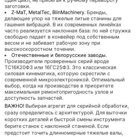
заготовки.
Z-MaT, MetalTec, BlinMachinery
. Бренды,
делающие упор на тяжелые литые станины для
гашения вибраций. В их современных линейках
часто реализуется наклонная база: по ней стружка
свободно падает в конвейер под собственным
весом и не забивает рабочую зону при
высокоскоростном точении.
Отечественные и белорусские заводы
.
Производители проверенных серий вроде
ТС16К20Ф3 или 16ГС25Ф3. Это классическая
силовая кинематика, которую скрестили с
современной микроэлектроникой. Оптимальный
выбор, когда на производстве в приоритете
максимальная ремонтопригодность узлов и
доступность запчастей.
ВАЖНО!
Выбирая агрегат для серийной обработки,
сразу определитесь с архитектурой. Для выточки
коротких деталей и быстрой смены инструмента
берите станок с наклонной станиной. Если
предстоит точить длинномерные тяжелые валы,