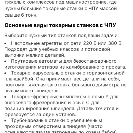
тяжелых комплексов под машиностроение, где
нужны большие токарные станки с ЧПУ массой
свыше 6 тонн.
Основные виды токарных станков с ЧПУ
Выберите нужный тип станков под ваши задачи:
Настольные агрегаты от сети 220 В или 380 В.
Подходят для учебных классов и потоковой
выточки мелких деталей.
Прутковые автоматы для безостановочного
изготовления метизов из калиброванного проката.
Токарно-карусельные станки с горизонтальной
планшайбой. Она принимает вес детали на себя,
поэтому тяжелая заготовка большого диаметра не
выламывает шпиндель.
Токарно-фрезерные комплексы с осью Y для
внеосевого фрезерования и осью C для
позиционирования шпинделя. Деталь точится и
фрезеруется за один установ.
Трубонарезные станки с увеличенным
проходным отверстием шпинделя (часто
оснащаются двумя патронами по краям бабки).