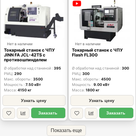
Нет в наличии
Нет в наличии
Токарный станок с ЧПУ
Токарный станок с ЧПУ
JINN FA JCL-42TS с
Flash FL300
противошпинделем
Ø обработки над станиной
395
Ø обработки над станиной
300
РМЦ
290
РМЦ
300
Макс. обороты
3500
Макс. обороты
4500
Мощность
7.50 кВт
Мощность
9.00 кВт
Масса
4150 кг
Масса
1800 кг
Узнать цену
Узнать цену
Заказать
Заказать
Показать еще