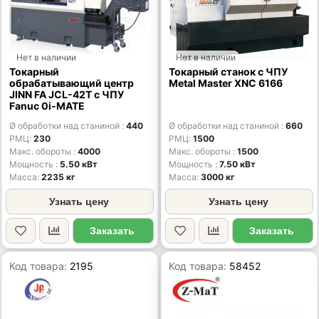
Нет в наличии
Нет в наличии
Токарный
Токарный станок с ЧПУ
обрабатывающий центр
Metal Master XNC 6166
JINN FA JCL-42T с ЧПУ
Fanuc 0i-MATE
Ø обработки над станиной
440
Ø обработки над станиной
660
РМЦ
230
РМЦ
1500
Макс. обороты
4000
Макс. обороты
1500
Мощность
5.50 кВт
Мощность
7.50 кВт
Масса
2235 кг
Масса
3000 кг
Узнать цену
Узнать цену
Заказать
Заказать
Код товара:
2195
Код товара:
58452