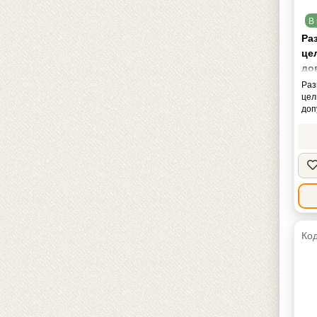
В 
Ра
це
до
доп
Раз
цел
доп
Код