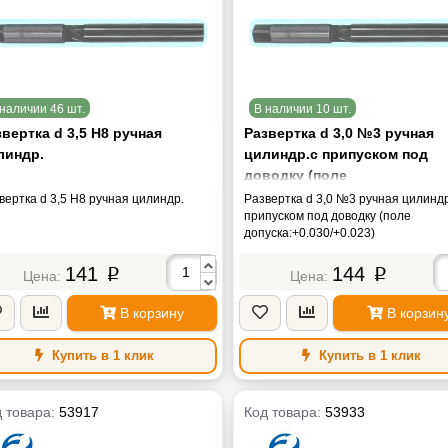
наличии 46 шт.
В наличии 10 шт.
вертка d 3,5 Н8 ручная
Развертка d 3,0 №3 ручная
линдр.
цилиндр.с припуском под
доводку (поле
допуска:+0.030/+0.023)
вертка d 3,5 Н8 ручная цилиндр.
Развертка d 3,0 №3 ручная цилиндр
припуском под доводку (поле
допуска:+0.030/+0.023)
141
144
p
p
В корзину
В корзин
Купить в 1 клик
Купить в 1 клик
 товара:
53917
Код товара:
53933