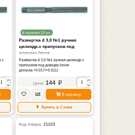
В наличии 20 шт.
Развертка d 3,0 №1 ручная
цилиндр.с припуском под
доводку (поле
допуска:+0.017/+0.011)
.с
Развертка d 3,0 №1 ручная цилиндр.с
припуском под доводку (поле
допуска:+0.017/+0.011)
144
p
у
В корзину
Купить в 1 клик
Код товара:
21153