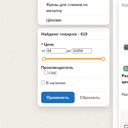
Фрезы для станков по
Код
металлу
Цековки
Найдено товаров : 619
Цена
от
до
Производитель
В 
CNIC
Раз
ци
В наличии
Раз
Применить
Сбросить