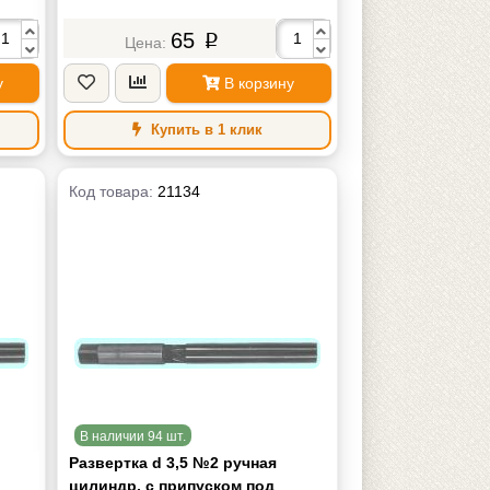
65
p
у
В корзину
Купить в 1 клик
Код товара:
21134
В наличии 94 шт.
Развертка d 3,5 №2 ручная
цилиндр. с припуском под