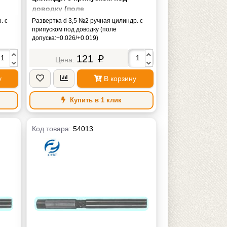
доводку (поле
допуска:+0.026/+0.019)
. с
Развертка d 3,5 №2 ручная цилиндр. с
припуском под доводку (поле
допуска:+0.026/+0.019)
121
p
у
В корзину
Купить в 1 клик
Код товара:
54013