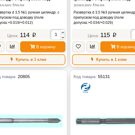
водку (поле
доводку (поле
уска:+0.019/+0.012)
допуска:+0.034/+0.026)
вертка d 3,5 №1 ручная цилиндр. с
Развертка d 3,5 №3 ручная цилиндр
пуском под доводку (поле
припуском под доводку (поле
уска:+0.019/+0.012)
допуска:+0.034/+0.026)
114
115
p
p
В корзину
В корзин
Купить в 1 клик
Купить в 1 клик
 товара:
20805
Код товара:
55131