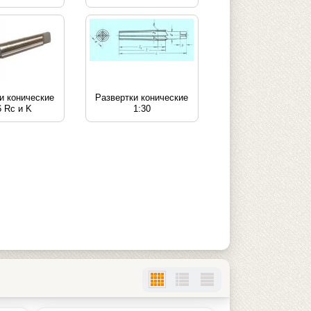
и конические
Развертки конические
6 Rc и K
1:30