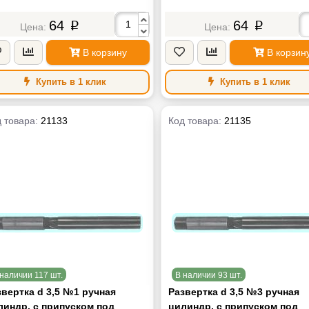
64
64
p
p
В корзину
В корзин
Купить в 1 клик
Купить в 1 клик
 товара:
21133
Код товара:
21135
наличии 117 шт.
В наличии 93 шт.
звертка d 3,5 №1 ручная
Развертка d 3,5 №3 ручная
линдр. с припуском под
цилиндр. с припуском под