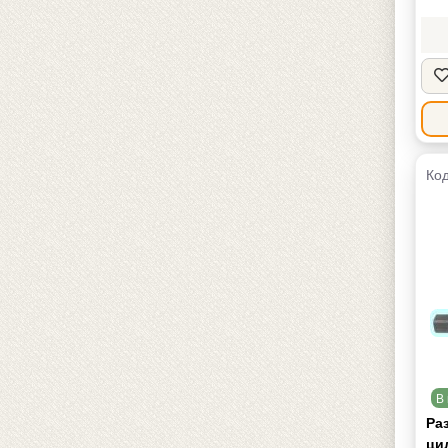
Код
В 
Ра
ци