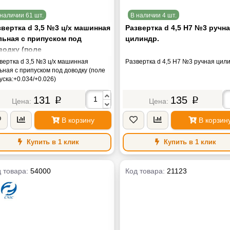
наличии 61 шт.
В наличии 4 шт.
звертка d 3,5 №3 ц/х машинная
Развертка d 4,5 Н7 №3 ручн
льная с припуском под
цилиндр.
водку (поле
уска:+0.034/+0.026)
вертка d 3,5 №3 ц/х машинная
Развертка d 4,5 Н7 №3 ручная цил
ьная с припуском под доводку (поле
уска:+0.034/+0.026)
131
135
p
p
В корзину
В корзин
Купить в 1 клик
Купить в 1 клик
 товара:
54000
Код товара:
21123