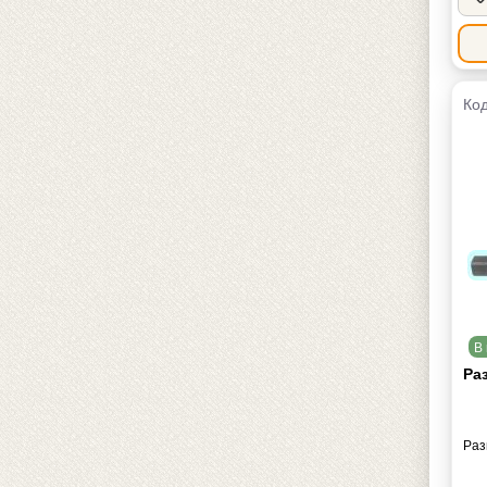
Код
В 
Ра
Раз