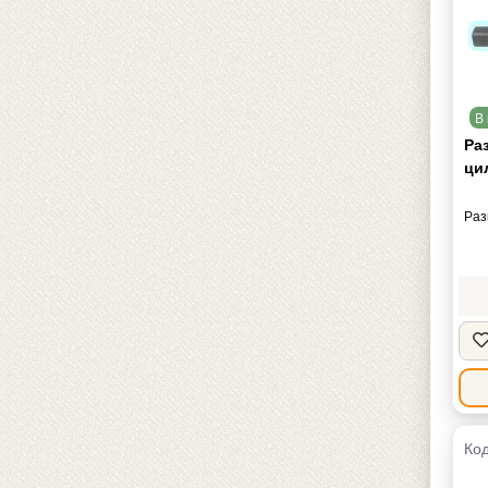
В 
Раз
ци
Раз
Код