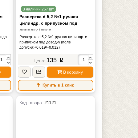
В наличии 267 шт.
ая
Развертка d 5,2 №1 ручная
цилиндр. с припуском под
доводку (поле
допуска:+0.019/+0.012)
индр.
Развертка d 5,2 №1 ручная цилиндр. с
припуском под доводку (поле
допуска:+0.019/+0.012)
135
p
у
В корзину
Купить в 1 клик
Код товара:
21121