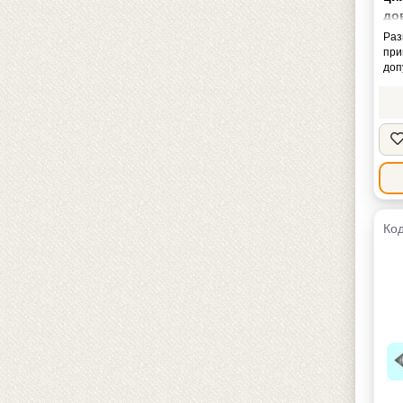
до
доп
Раз
при
доп
Код