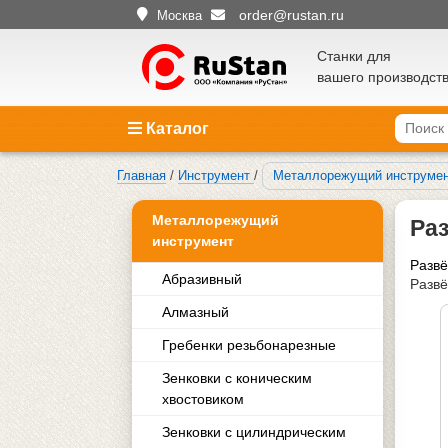
order@rustan.ru
Москва
Станки для
вашего производст
Каталог
Главная
/
Инструмент
/
Металлорежущий инструме
Металлорежущий
Ра
инструмент
Развё
Абразивный
Развё
Алмазный
Гребенки резьбонарезные
Зенковки с коническим
хвостовиком
Зенковки с цилиндрическим