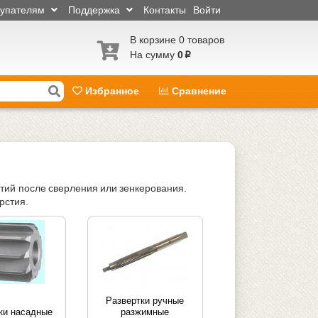
купателям
Поддержка
Контакты
Войти
В корзине 0 товаров
На сумму
0
p
Избранное
Сравнение
тий после сверления или зенкерования.
рстия.
Развертки ручные
ки насадные
разжимные