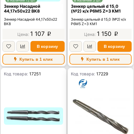
В наличии 12 шт.
В наличии 3 шт.
Зенкер Насадной
Зенкер цельный d 15,0
44,17х50х22 ВК8
(№2) к/х Р6М5 Z=3 КМ1
Зенкер Насадной 44,17х50х22
Зенкер цельный d 15,0 (№2) к/х
ВК8
Р6М5 Z=3 КМ1
1 107
1 150
p
p
В корзину
В корзину
Купить в 1 клик
Купить в 1 клик
Код товара:
17251
Код товара:
17229