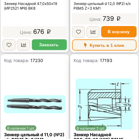
Зенкер Насадной 47,0х50х19
Зенкер цельный d 12,0 (№2) к/х
(ИР2521 №6) ВК8
Р6М5 Z=3 КМ1
739
p
676
В корзину
p
Заказать
Купить в 1 клик
Код товара:
17230
Код товара:
17193
В наличии 1 шт.
В наличии 3 шт.
Зенкер цельный d 11,0 (№2)
Зенкер Насадной