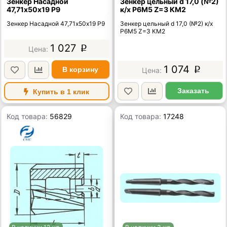
Зенкер Насадной
Зенкер цельный d 17,0 (№2)
47,71х50х19 Р9
к/х Р6М5 Z=3 КМ2
Зенкер Насадной 47,71х50х19 Р9
Зенкер цельный d 17,0 (№2) к/х
Р6М5 Z=3 КМ2
1 027
p
1 074
В корзину
p
Заказать
Купить в 1 клик
Код товара:
56829
Код товара:
17248