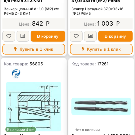
к/х Р6М5 Z=3 КМ1
37,0х33х16 (№2) Р6М5
Зенкер цельный d 11,0 (№2) к/х
Зенкер Насадной 37,0х33х16
Р6М5 Z=3 КМ1
(№2) Р6М5
842
1 003
p
p
В корзину
В корзину
Купить в 1 клик
Купить в 1 клик
Код товара:
56805
Код товара:
17261
В наличии 4 шт.
Нет в наличии