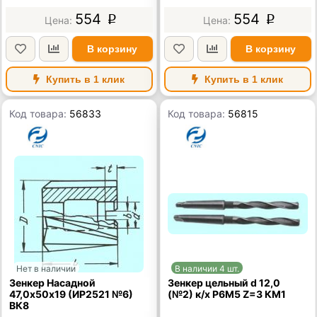
554
554
p
p
В корзину
В корзину
Купить в 1 клик
Купить в 1 клик
Код товара:
56833
Код товара:
56815
Нет в наличии
В наличии 4 шт.
Зенкер Насадной
Зенкер цельный d 12,0
47,0х50х19 (ИР2521 №6)
(№2) к/х Р6М5 Z=3 КМ1
ВК8