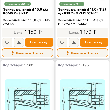
В наличии 46 шт.
В наличии 3 шт.
Зенкер цельный d 15,0 к/х
Зенкер цельный d 11,0 (№2)
Р6М5 Z=3 КМ1
к/х Р18 Z=3 КМ1 "CNIC"
Зенкер цельный d 15,0 к/х Р6М5
Зенкер цельный d 11,0 (№2) к/х
Z=3 КМ1
Р18 Z=3 КМ1 "CNIC"
1 150
1 179
p
p
В корзину
В корзину
Купить в 1 клик
Купить в 1 клик
Код товара:
17391
Код товара:
17195