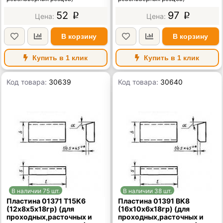
52
97
p
p
В корзину
В корзину
Купить в 1 клик
Купить в 1 клик
Код товара:
30639
Код товара:
30640
В наличии 75 шт.
В наличии 38 шт.
Пластина 01371 Т15К6
Пластина 01391 ВК8
(12х8х5х18гр) (для
(16х10х6х18гр) (для
проходных,расточных и
проходных,расточных и