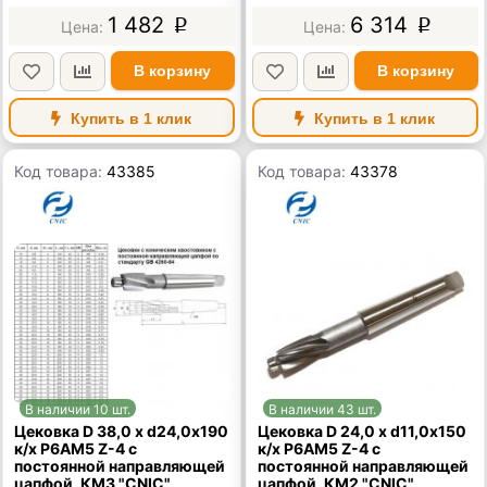
1 482
6 314
p
p
В корзину
В корзину
Купить в 1 клик
Купить в 1 клик
Код товара:
43385
Код товара:
43378
В наличии 10 шт.
В наличии 43 шт.
Цековка D 38,0 х d24,0х190
Цековка D 24,0 х d11,0х150
к/х Р6АМ5 Z-4 с
к/х Р6АМ5 Z-4 с
постоянной направляющей
постоянной направляющей
цапфой, КМ3 "CNIC"
цапфой, КМ2 "CNIC"