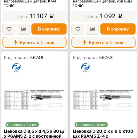
направляющей цапфой, КМ4
направляющей цапфой, dхв 8мм
"CNIC"
"CNIC"
11 107
1 092
p
p
В корзину
В корзину
Купить в 1 клик
Купить в 1 клик
Код товара:
56746
Код товара:
56753
В наличии 50 шт.
В наличии 38 шт.
Цековка D 8,5 х d 4,5 х 80 ц/
Цековка D 20,0 х d 9,0 х100
х Р6АМ5 Z-2 с постоянной
ц/х Р6АМ5 Z-4 с