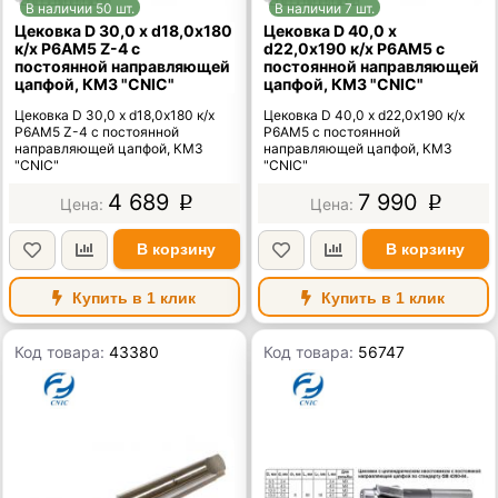
В наличии 50 шт.
В наличии 7 шт.
Цековка D 30,0 х d18,0х180
Цековка D 40,0 х
к/х Р6АМ5 Z-4 с
d22,0х190 к/х Р6АМ5 с
постоянной направляющей
постоянной направляющей
цапфой, КМ3 "CNIC"
цапфой, КМ3 "CNIC"
Цековка D 30,0 х d18,0х180 к/х
Цековка D 40,0 х d22,0х190 к/х
Р6АМ5 Z-4 с постоянной
Р6АМ5 с постоянной
направляющей цапфой, КМ3
направляющей цапфой, КМ3
"CNIC"
"CNIC"
4 689
7 990
p
p
В корзину
В корзину
Купить в 1 клик
Купить в 1 клик
Код товара:
43380
Код товара:
56747