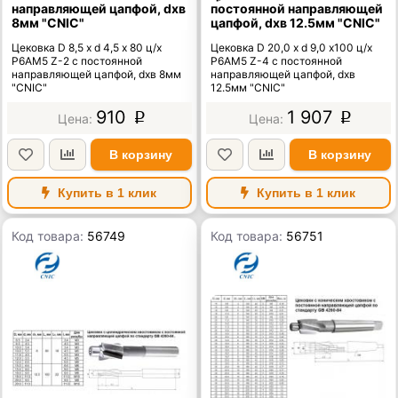
направляющей цапфой, dхв
постоянной направляющей
8мм "CNIC"
цапфой, dхв 12.5мм "CNIC"
Цековка D 8,5 х d 4,5 х 80 ц/х
Цековка D 20,0 х d 9,0 х100 ц/х
Р6АМ5 Z-2 с постоянной
Р6АМ5 Z-4 с постоянной
направляющей цапфой, dхв 8мм
направляющей цапфой, dхв
"CNIC"
12.5мм "CNIC"
910
1 907
p
p
В корзину
В корзину
Купить в 1 клик
Купить в 1 клик
Код товара:
56749
Код товара:
56751