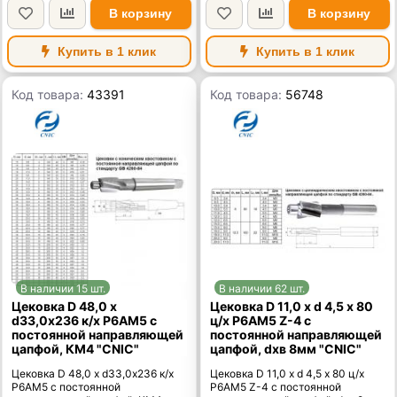
В корзину
В корзину
Купить в 1 клик
Купить в 1 клик
Код товара:
43391
Код товара:
56748
В наличии 15 шт.
В наличии 62 шт.
Цековка D 48,0 х
Цековка D 11,0 х d 4,5 х 80
d33,0х236 к/х Р6АМ5 с
ц/х Р6АМ5 Z-4 с
постоянной направляющей
постоянной направляющей
цапфой, КМ4 "CNIC"
цапфой, dхв 8мм "CNIC"
Цековка D 48,0 х d33,0х236 к/х
Цековка D 11,0 х d 4,5 х 80 ц/х
Р6АМ5 с постоянной
Р6АМ5 Z-4 с постоянной