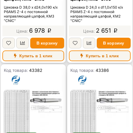
Цековка D 38,0 х d24,0х190 к/х
Цековка D 24,0 х d11,0х150 к/х
Р6АМ5 Z-4 с постоянной
Р6АМ5 Z-4 с постоянной
направляющей цапфой, КМ3
направляющей цапфой, КМ2
"CNIC"
"CNIC"
6 978
2 651
p
p
В корзину
В корзину
Купить в 1 клик
Купить в 1 клик
Код товара:
43382
Код товара:
43386