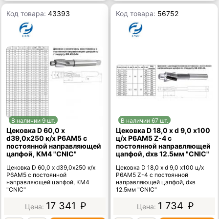
Код товара:
43393
Код товара:
56752
В наличии 9 шт.
В наличии 67 шт.
Цековка D 60,0 х
Цековка D 18,0 х d 9,0 х100
d39,0х250 к/х Р6АМ5 с
ц/х Р6АМ5 Z-4 с
постоянной направляющей
постоянной направляющей
цапфой, КМ4 "CNIC"
цапфой, dхв 12.5мм "CNIC"
Цековка D 60,0 х d39,0х250 к/х
Цековка D 18,0 х d 9,0 х100 ц/х
Р6АМ5 с постоянной
Р6АМ5 Z-4 с постоянной
направляющей цапфой, КМ4
направляющей цапфой, dхв
"CNIC"
12.5мм "CNIC"
17 341
1 734
p
p