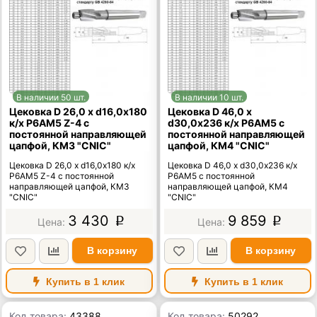
В наличии 50 шт.
В наличии 10 шт.
Цековка D 26,0 х d16,0х180
Цековка D 46,0 х
к/х Р6АМ5 Z-4 с
d30,0х236 к/х Р6АМ5 с
постоянной направляющей
постоянной направляющей
цапфой, КМ3 "CNIC"
цапфой, КМ4 "CNIC"
Цековка D 26,0 х d16,0х180 к/х
Цековка D 46,0 х d30,0х236 к/х
Р6АМ5 Z-4 с постоянной
Р6АМ5 с постоянной
направляющей цапфой, КМ3
направляющей цапфой, КМ4
"CNIC"
"CNIC"
3 430
9 859
p
p
В корзину
В корзину
Купить в 1 клик
Купить в 1 клик
Код товара:
43388
Код товара:
50292