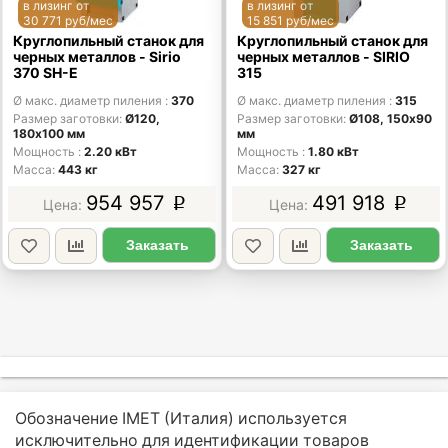
в лизинг от
в лизинг от
30 771 руб/мес
15 851 руб/мес
Круглопильный станок для
Круглопильный станок для
черных металлов - Sirio
черных металлов - SIRIO
370 SH-E
315
Ø макс. диаметр пиления
370
Ø макс. диаметр пиления
315
Размер заготовки
Ø120,
Размер заготовки
Ø108, 150х90
180х100 мм
мм
Мощность
2.20 кВт
Мощность
1.80 кВт
Масса
443 кг
Масса
327 кг
954 957
491 918
p
p
Заказать
Заказать
Обозначение IMET (Италия) используется
исключительно для идентификации товаров