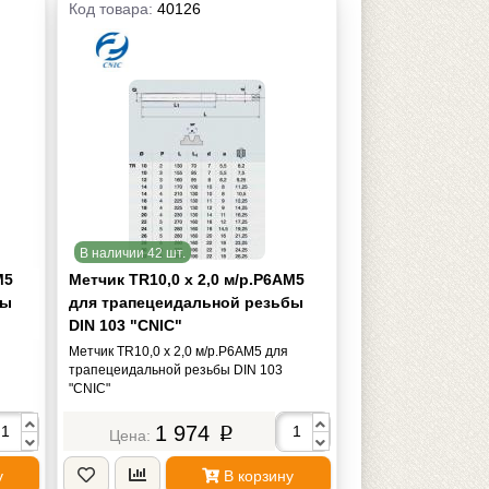
Код товара:
40126
В наличии 42 шт.
М5
Метчик TR10,0 х 2,0 м/р.Р6АМ5
бы
для трапецеидальной резьбы
DIN 103 "CNIC"
Метчик TR10,0 х 2,0 м/р.Р6АМ5 для
трапецеидальной резьбы DIN 103
"CNIC"
1 974
p
у
В корзину