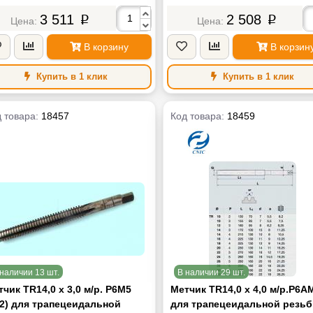
3 511
2 508
p
p
В корзину
В корзин
Купить в 1 клик
Купить в 1 клик
 товара:
18457
Код товара:
18459
наличии 13 шт.
В наличии 29 шт.
чик TR14,0 х 3,0 м/р. Р6М5
Метчик TR14,0 х 4,0 м/р.Р6А
2) для трапецеидальной
для трапецеидальной резь