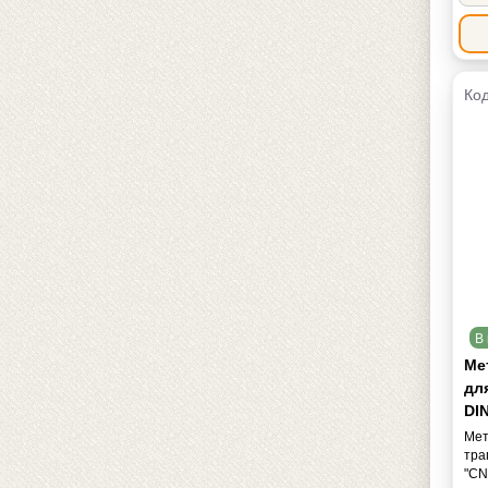
Код
В 
Мет
дл
DIN
Мет
тра
"CN