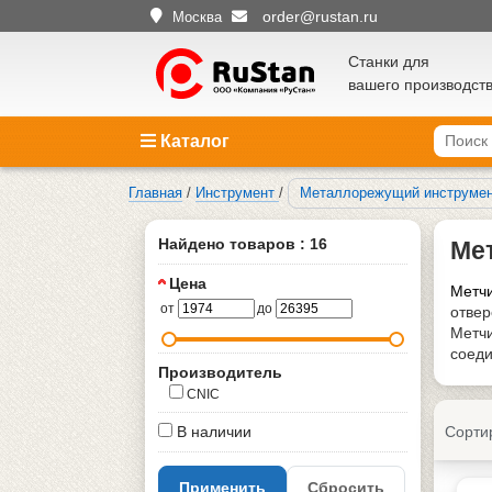
order@rustan.ru
Москва
Станки для
вашего производст
Каталог
Главная
/
Инструмент
/
Металлорежущий инструме
Найдено товаров : 16
Ме
Цена
Метчи
от
до
отвер
Метчи
соеди
Производитель
CNIC
В наличии
Сорти
Применить
Сбросить