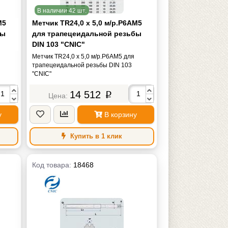
В наличии 42 шт.
М5
Метчик TR24,0 х 5,0 м/р.Р6АМ5
бы
для трапецеидальной резьбы
DIN 103 "CNIC"
Метчик TR24,0 х 5,0 м/р.Р6АМ5 для
трапецеидальной резьбы DIN 103
"CNIC"
14 512
p
у
В корзину
Купить в 1 клик
Код товара:
18468