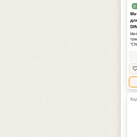
В 
Мет
дл
DIN
Мет
тра
"CN
Код