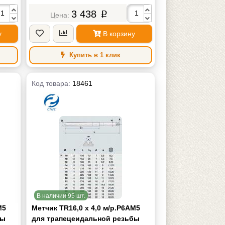
изгот.)
3 438
p
у
В корзину
Купить в 1 клик
Код товара:
18461
В наличии 95 шт.
М5
Метчик TR16,0 х 4,0 м/р.Р6АМ5
бы
для трапецеидальной резьбы