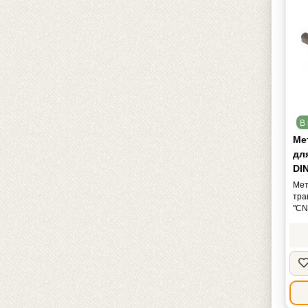
В 
Мет
дл
DIN
Мет
тра
"CN