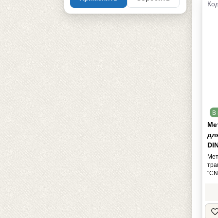
Код
В 
Мет
дл
DIN
Мет
тра
"CN