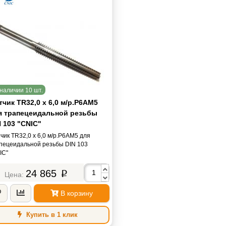
наличии 10 шт.
чик TR32,0 х 6,0 м/р.Р6АМ5
я трапецеидальной резьбы
 103 "CNIC"
чик TR32,0 х 6,0 м/р.Р6АМ5 для
пецеидальной резьбы DIN 103
IC"
24 865
p
В корзину
Купить в 1 клик