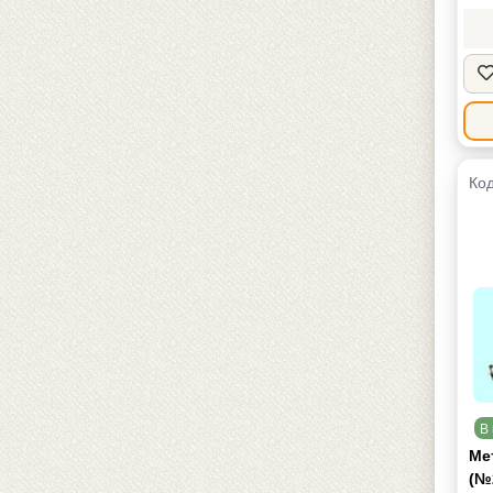
Код
В 
Мет
(№