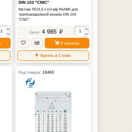
DIN 103 "CNIC"
Метчик TR16,0 х 4,0 м/р.Р6АМ5 для
трапецеидальной резьбы DIN 103
"CNIC"
4 985
p
у
В корзину
Купить в 1 клик
Код товара:
18465