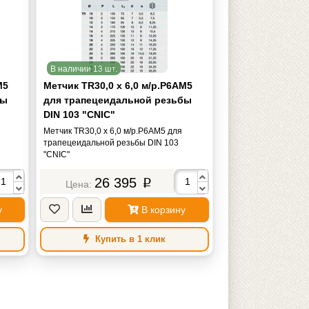
В наличии 13 шт.
М5
Метчик TR30,0 х 6,0 м/р.Р6АМ5
бы
для трапецеидальной резьбы
DIN 103 "CNIC"
Метчик TR30,0 х 6,0 м/р.Р6АМ5 для
трапецеидальной резьбы DIN 103
"CNIC"
26 395
p
у
В корзину
Купить в 1 клик