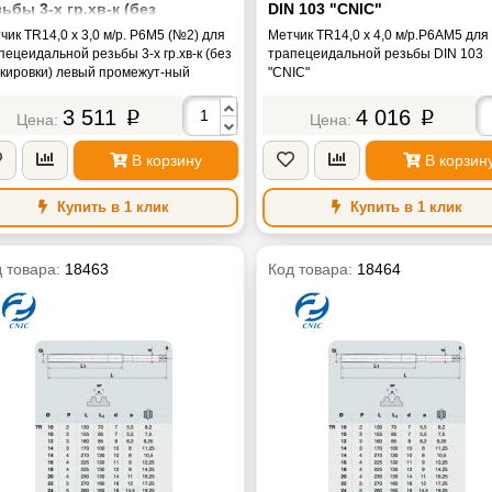
ьбы 3-х гр.хв-к (без
DIN 103 "CNIC"
ркировки) левый промежут-
чик TR14,0 х 3,0 м/р. Р6М5 (№2) для
Метчик TR14,0 х 4,0 м/р.Р6АМ5 для
 (цех.изг)
пецеидальной резьбы 3-х гр.хв-к (без
трапецеидальной резьбы DIN 103
кировки) левый промежут-ный
"CNIC"
.изг)
3 511
4 016
p
p
В корзину
В корзин
Купить в 1 клик
Купить в 1 клик
 товара:
18463
Код товара:
18464