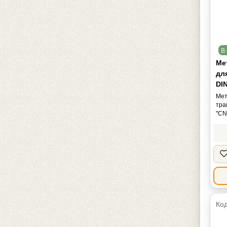
В 
Мет
дл
DIN
Мет
тра
"CN
Код