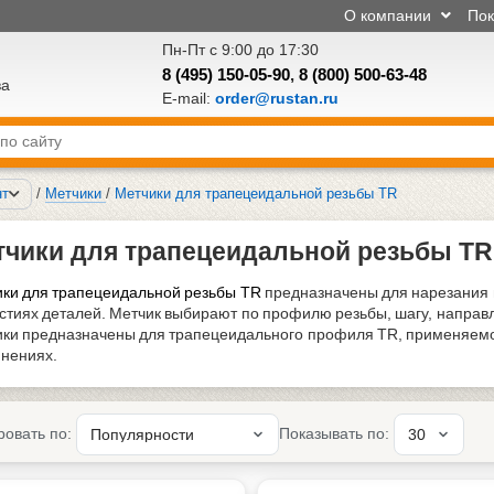
О компании
По
Пн-Пт с 9:00 до 17:30
8 (495) 150-05-90
,
8 (800) 500-63-48
ва
E-mail:
order@rustan.ru
нт
/
Метчики
/
Метчики для трапецеидальной резьбы TR
тчики для трапецеидальной резьбы TR
ки для трапецеидальной резьбы TR
предназначены для нарезания 
стиях деталей. Метчик выбирают по профилю резьбы, шагу, направл
ки предназначены для трапецеидального профиля TR, применяемог
нениях.
ровать по:
Показывать по: