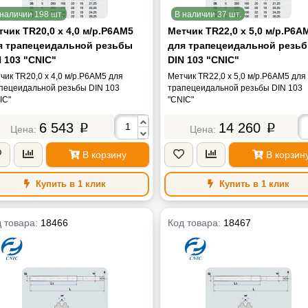
наличии 198 шт.
В наличии 37 шт.
чик TR20,0 х 4,0 м/р.Р6АМ5
Метчик TR22,0 х 5,0 м/р.Р6А
я трапецеидальной резьбы
для трапецеидальной резь
 103 "CNIC"
DIN 103 "CNIC"
чик TR20,0 х 4,0 м/р.Р6АМ5 для
Метчик TR22,0 х 5,0 м/р.Р6АМ5 для
пецеидальной резьбы DIN 103
трапецеидальной резьбы DIN 103
IC"
"CNIC"
6 543
14 260
p
p
В корзину
В корзин
Купить в 1 клик
Купить в 1 клик
 товара:
18466
Код товара:
18467