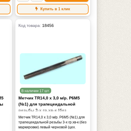
Купить в 1 клик
Код товара:
18456
В наличии 17 шт.
М5
Метчик TR14,0 х 3,0 м/р. Р6М5
бы
(№1) для трапецеидальной
резьбы 3-х гр.хв-к (без
маркировки) левый черновой
Метчик TR14,0 х 3,0 м/р. Р6М5 (№1) для
(цех. изгот.)
трапецеидальной резьбы 3-х гр.хв-к (без
маркировки) левый черновой (цех.