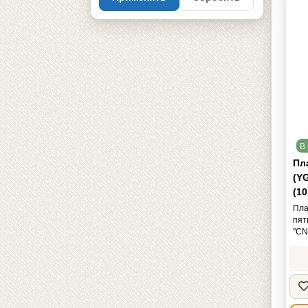
В 
Пл
(Y
(10
Пла
пят
"CN