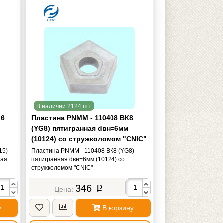
В наличии 2124 шт.
К6
Пластина PNMM - 110408 ВК8
(YG8) пятигранная dвн=6мм
(10124) со стружколомом "CNIC"
15)
Пластина PNMM - 110408 ВК8 (YG8)
кая
пятигранная dвн=6мм (10124) со
стружколомом "CNIC"
346
p
у
В корзину