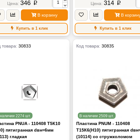
346
314
p
p
В корзину
В корзин
Купить в 1 клик
Купить в 1 клик
 товара:
30833
Код товара:
30835
наличии 2274 шт.
В наличии 2509 шт.
астина PNUA - 110408 Т5К10
Пластина PNUM - 110408
30) пятигранная dвн=6мм
Т15К6(Н10) пятигранная dвн
113) гладкая
(10114) со стружколомом