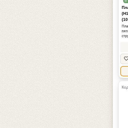
В 
Пл
(Н
(1
Пла
пят
стр
Код