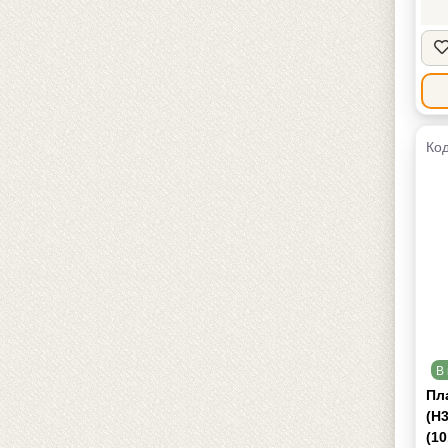
Код
В 
Пл
(Н
(10