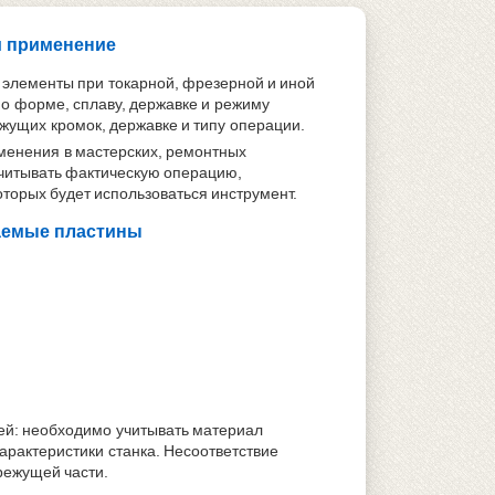
и применение
 элементы при токарной, фрезерной и иной
о форме, сплаву, державке и режиму
жущих кромок, державке и типу операции.
менения в мастерских, ремонтных
учитывать фактическую операцию,
оторых будет использоваться инструмент.
ваемые пластины
ей: необходимо учитывать материал
арактеристики станка. Несоответствие
режущей части.