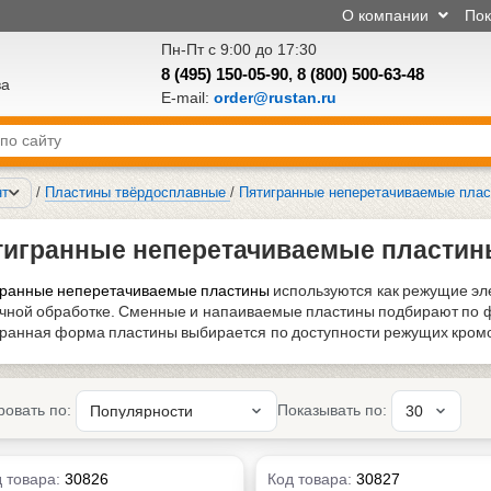
О компании
По
Пн-Пт с 9:00 до 17:30
8 (495) 150-05-90
,
8 (800) 500-63-48
ва
E-mail:
order@rustan.ru
нт
/
Пластины твёрдосплавные
/
Пятигранные неперетачиваемые пла
тигранные неперетачиваемые пластин
ранные неперетачиваемые пластины
используются как режущие эл
чной обработке. Сменные и напаиваемые пластины подбирают по ф
ранная форма пластины выбирается по доступности режущих кромок
ровать по:
Показывать по:
 товара:
30826
Код товара:
30827