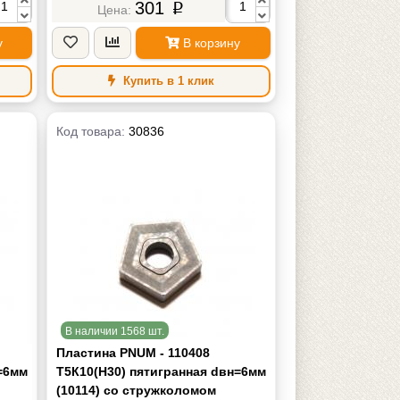
301
p
у
В корзину
Купить в 1 клик
Код товара:
30836
В наличии 1568 шт.
Пластина PNUM - 110408
=6мм
Т5К10(Н30) пятигранная dвн=6мм
(10114) со стружколомом