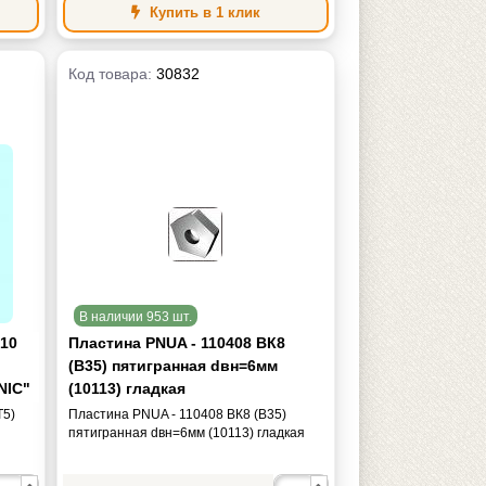
Купить в 1 клик
Код товара:
30832
В наличии 953 шт.
К10
Пластина PNUA - 110408 ВК8
(В35) пятигранная dвн=6мм
NIC"
(10113) гладкая
T5)
Пластина PNUA - 110408 ВК8 (В35)
пятигранная dвн=6мм (10113) гладкая