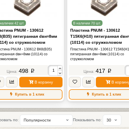
наличии 42 шт.
В наличии 70 шт.
астина PNUM - 130612
Пластина PNUM - 130612
8(В35) пятигранная dвн=8мм
Т15К6(Н10) пятигранная dвн
0114) со стружколомом
(10114) со стружколомом
стина PNUM - 130612 ВК8(В35)
Пластина PNUM - 130612 Т15К6(Н1
игранная dвн=8мм (10114) со
пятигранная dвн=8мм (10114) со
ужколомом
стружколомом
498
417
p
p
В корзину
В корзин
Купить в 1 клик
Купить в 1 клик
ровать по:
Показывать по: