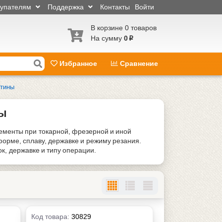
купателям
Поддержка
Контакты
Войти
В корзине 0 товаров
На сумму
0
p
Избранное
Сравнение
стины
ы
ементы при токарной, фрезерной и иной
орме, сплаву, державке и режиму резания.
, державке и типу операции.
Код товара:
30829