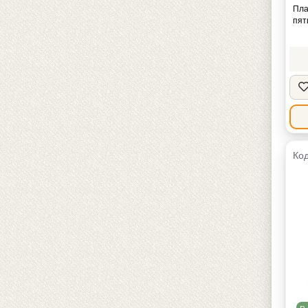
Пла
пят
Код