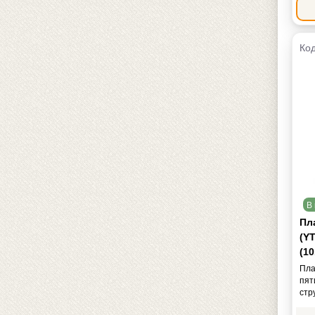
Код
В 
Пл
(Y
(1
Пла
пят
стр