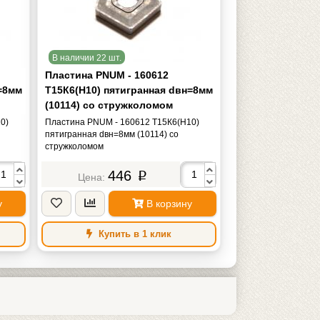
В наличии 22 шт.
Пластина PNUM - 160612
=8мм
Т15К6(Н10) пятигранная dвн=8мм
(10114) со стружколомом
0)
Пластина PNUM - 160612 Т15К6(Н10)
пятигранная dвн=8мм (10114) со
стружколомом
446
p
у
В корзину
Купить в 1 клик