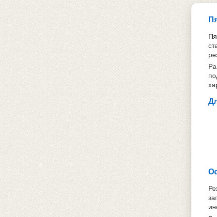
Пя
Пя
ст
ре
Ра
по
ха
Дл
О
Ре
за
ин