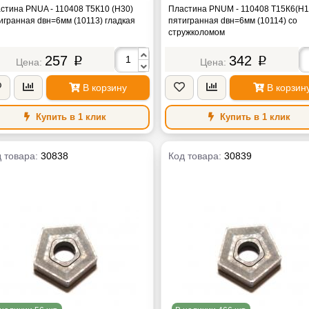
стина PNUA - 110408 Т5К10 (Н30)
Пластина PNUM - 110408 Т15К6(Н1
игранная dвн=6мм (10113) гладкая
пятигранная dвн=6мм (10114) со
стружколомом
257
342
p
p
В корзину
В корзин
Купить в 1 клик
Купить в 1 клик
 товара:
30838
Код товара:
30839