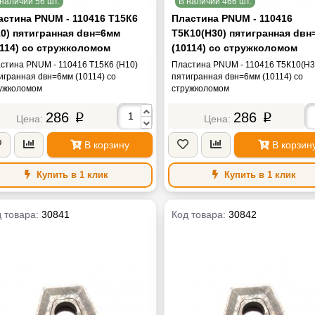
наличии 56 шт.
В наличии 466 шт.
астина PNUM - 110416 Т15К6
Пластина PNUM - 110416
10) пятигранная dвн=6мм
Т5К10(Н30) пятигранная dвн
0114) со стружколомом
(10114) со стружколомом
стина PNUM - 110416 Т15К6 (Н10)
Пластина PNUM - 110416 Т5К10(Н3
игранная dвн=6мм (10114) со
пятигранная dвн=6мм (10114) со
ужколомом
стружколомом
286
286
p
p
В корзину
В корзин
Купить в 1 клик
Купить в 1 клик
 товара:
30841
Код товара:
30842