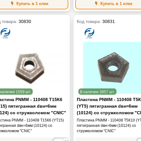
Купить в 1 клик
Купить в 1 клик
 товара:
30830
Код товара:
30831
наличии 1559 шт.
В наличии 3857 шт.
астина PNMM - 110408 Т15К6
Пластина PNMM - 110408 Т5
T15) пятигранная dвн=6мм
(YT5) пятигранная dвн=6мм
0124) со стружколомом "CNIC"
(10124) со стружколомом "C
стина PNMM - 110408 Т15К6 (YT15)
Пластина PNMM - 110408 Т5К10 (Y
игранная dвн=6мм (10124) со
пятигранная dвн=6мм (10124) со
ужколомом "CNIC"
стружколомом "CNIC"