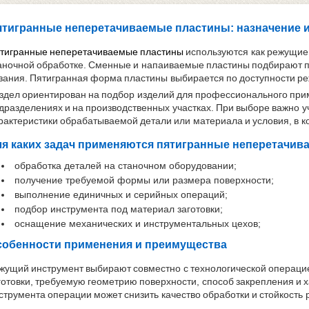
тигранные неперетачиваемые пластины: назначение 
тигранные неперетачиваемые пластины
используются как режущие
аночной обработке. Сменные и напаиваемые пластины подбирают п
зания. Пятигранная форма пластины выбирается по доступности ре
здел ориентирован на подбор изделий для профессионального при
дразделениях и на производственных участках. При выборе важно 
рактеристики обрабатываемой детали или материала и условия, в к
я каких задач применяются пятигранные неперетачи
обработка деталей на станочном оборудовании;
получение требуемой формы или размера поверхности;
выполнение единичных и серийных операций;
подбор инструмента под материал заготовки;
оснащение механических и инструментальных цехов;
собенности применения и преимущества
жущий инструмент выбирают совместно с технологической операци
готовки, требуемую геометрию поверхности, способ закрепления и х
струмента операции может снизить качество обработки и стойкость 