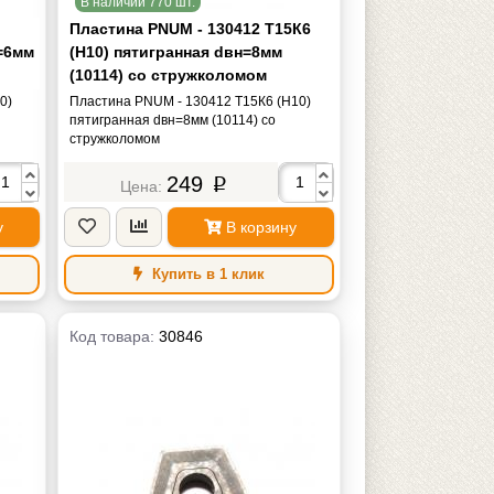
В наличии 770 шт.
Пластина PNUM - 130412 Т15К6
=6мм
(Н10) пятигранная dвн=8мм
(10114) со стружколомом
0)
Пластина PNUM - 130412 Т15К6 (Н10)
пятигранная dвн=8мм (10114) со
стружколомом
249
p
у
В корзину
Купить в 1 клик
Код товара:
30846