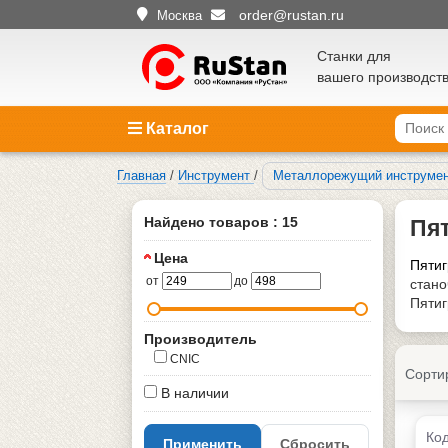
order@rustan.ru
Москва
Станки для
вашего производст
Каталог
Главная
/
Инструмент
/
Металлорежущий инструме
Найдено товаров : 15
Пя
Цена
Пятиг
от
до
стано
Пятиг
Производитель
CNIC
Сорти
В наличии
Код
Применить
Сбросить