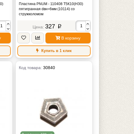
0)
Пластина PNUM - 110408 Т5К10(Н30)
пятигранная dвн=6мм (10114) со
стружколомом
327
p
у
В корзину
Купить в 1 клик
Код товара:
30840