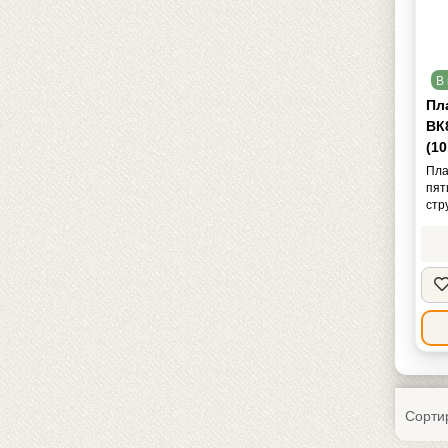
В 
Пл
ВК
(1
Пла
пят
стр
Сорти