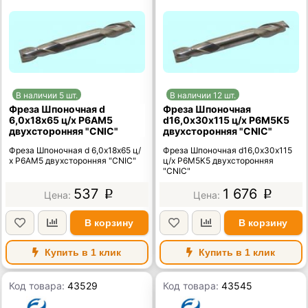
В наличии 5 шт.
В наличии 12 шт.
Фреза Шпоночная d
Фреза Шпоночная
6,0х18х65 ц/х Р6АМ5
d16,0х30х115 ц/х Р6М5К5
двухсторонняя "CNIC"
двухсторонняя "CNIC"
Фреза Шпоночная d 6,0х18х65 ц/
Фреза Шпоночная d16,0х30х115
х Р6АМ5 двухсторонняя "CNIC"
ц/х Р6М5К5 двухсторонняя
"CNIC"
537
1 676
p
p
В корзину
В корзину
Купить в 1 клик
Купить в 1 клик
Код товара:
43529
Код товара:
43545