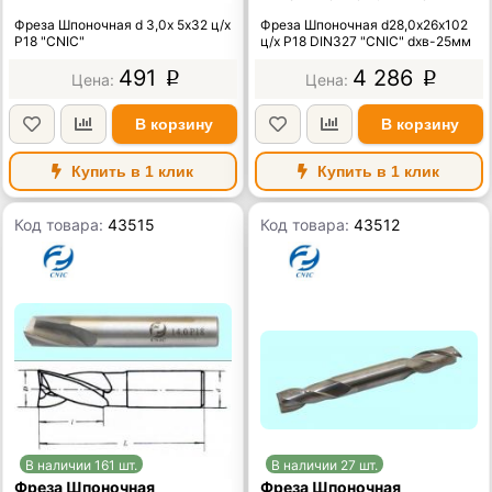
Фреза Шпоночная d 3,0х 5х32 ц/х
Фреза Шпоночная d28,0х26х102
Р18 "CNIC"
ц/х Р18 DIN327 "CNIC" dхв-25мм
491
4 286
p
p
В корзину
В корзину
Купить в 1 клик
Купить в 1 клик
Код товара:
43515
Код товара:
43512
В наличии 161 шт.
В наличии 27 шт.
Фреза Шпоночная
Фреза Шпоночная