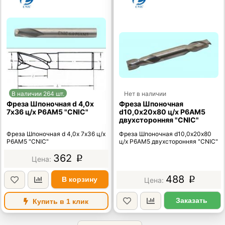
В наличии 264 шт.
Нет в наличии
Фреза Шпоночная d 4,0х
Фреза Шпоночная
7х36 ц/х Р6АМ5 "CNIC"
d10,0х20х80 ц/х Р6АМ5
двухсторонняя "CNIC"
Фреза Шпоночная d 4,0х 7х36 ц/х
Фреза Шпоночная d10,0х20х80
Р6АМ5 "CNIC"
ц/х Р6АМ5 двухсторонняя "CNIC"
362
p
488
В корзину
p
Заказать
Купить в 1 клик