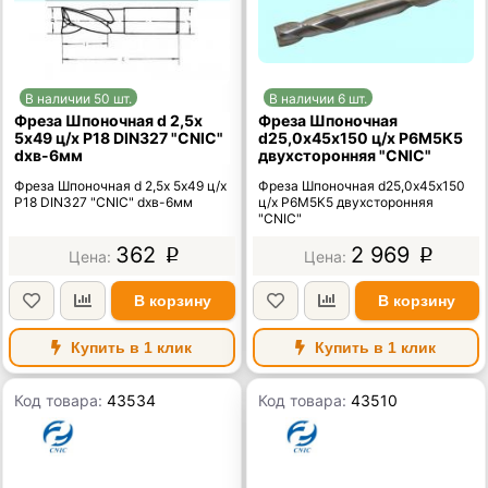
В наличии 50 шт.
В наличии 6 шт.
Фреза Шпоночная d 2,5х
Фреза Шпоночная
5х49 ц/х Р18 DIN327 "CNIC"
d25,0х45х150 ц/х Р6М5К5
dхв-6мм
двухсторонняя "CNIC"
Фреза Шпоночная d 2,5х 5х49 ц/х
Фреза Шпоночная d25,0х45х150
Р18 DIN327 "CNIC" dхв-6мм
ц/х Р6М5К5 двухсторонняя
"CNIC"
362
2 969
p
p
В корзину
В корзину
Купить в 1 клик
Купить в 1 клик
Код товара:
43534
Код товара:
43510