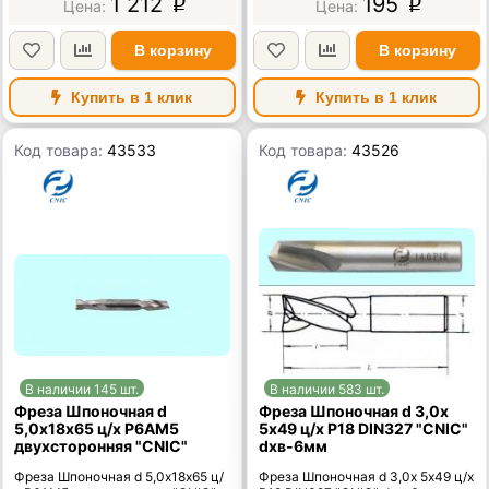
1 212
195
p
p
В корзину
В корзину
Купить в 1 клик
Купить в 1 клик
Код товара:
43533
Код товара:
43526
В наличии 145 шт.
В наличии 583 шт.
Фреза Шпоночная d
Фреза Шпоночная d 3,0х
5,0х18х65 ц/х Р6АМ5
5х49 ц/х Р18 DIN327 "CNIC"
двухсторонняя "CNIC"
dхв-6мм
Фреза Шпоночная d 5,0х18х65 ц/
Фреза Шпоночная d 3,0х 5х49 ц/х