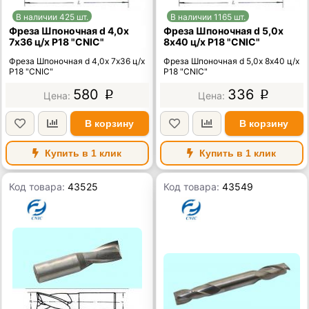
В наличии 425 шт.
В наличии 1165 шт.
Фреза Шпоночная d 4,0х
Фреза Шпоночная d 5,0х
7х36 ц/х Р18 "CNIC"
8х40 ц/х Р18 "CNIC"
Фреза Шпоночная d 4,0х 7х36 ц/х
Фреза Шпоночная d 5,0х 8х40 ц/х
Р18 "CNIC"
Р18 "CNIC"
580
336
p
p
В корзину
В корзину
Купить в 1 клик
Купить в 1 клик
Код товара:
43525
Код товара:
43549