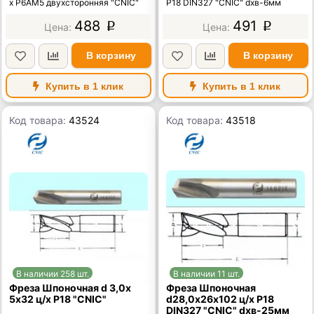
х Р6АМ5 двухсторонняя "CNIC"
Р18 DIN327 "CNIC" dхв-6мм
488
491
p
p
В корзину
В корзину
Купить в 1 клик
Купить в 1 клик
Код товара:
43524
Код товара:
43518
В наличии 258 шт.
В наличии 11 шт.
Фреза Шпоночная d 3,0х
Фреза Шпоночная
5х32 ц/х Р18 "CNIC"
d28,0х26х102 ц/х Р18
DIN327 "CNIC" dхв-25мм