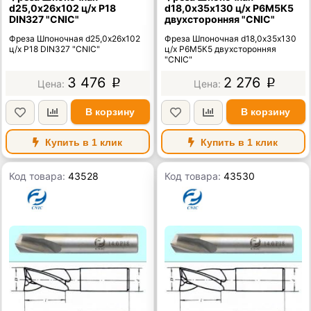
d25,0х26х102 ц/х Р18
d18,0х35х130 ц/х Р6М5К5
DIN327 "CNIC"
двухсторонняя "CNIC"
Фреза Шпоночная d25,0х26х102
Фреза Шпоночная d18,0х35х130
ц/х Р18 DIN327 "CNIC"
ц/х Р6М5К5 двухсторонняя
"CNIC"
3 476
2 276
p
p
В корзину
В корзину
Купить в 1 клик
Купить в 1 клик
Код товара:
43528
Код товара:
43530