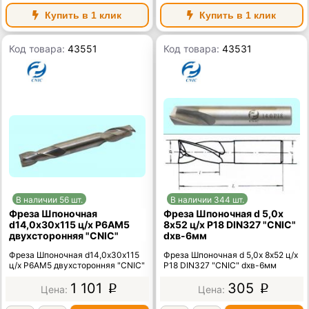
Купить в 1 клик
Купить в 1 клик
Код товара:
43551
Код товара:
43531
В наличии 56 шт.
В наличии 344 шт.
Фреза Шпоночная
Фреза Шпоночная d 5,0х
d14,0х30х115 ц/х Р6АМ5
8х52 ц/х Р18 DIN327 "CNIC"
двухсторонняя "CNIC"
dхв-6мм
Фреза Шпоночная d14,0х30х115
Фреза Шпоночная d 5,0х 8х52 ц/х
ц/х Р6АМ5 двухсторонняя "CNIC"
Р18 DIN327 "CNIC" dхв-6мм
1 101
305
p
p