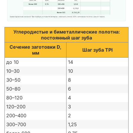
Углеродистые и биметаллические полотна:
постоянный шаг зуба
Сечение заготовки D,
Шаг зуба TPI
мм
до 10
14
10–30
10
30–50
8
50–80
6
80–120
4
120–200
3
200–400
2
300–700
1,25