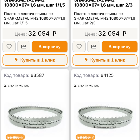
10800×67×1,6 мм, шаг 1/1,5
10800×67×1,6 мм, шаг 2/3
Полотно ленточнопильное
Полотно ленточнопильное
SHARKMETAL M42 10800×67×1,6
SHARKMETAL M42 10800×67×1,6
мм, шаг 1/1,5
мм, шаг 2/3
32 094
32 094
p
p
В корзину
В корзину
Купить в 1 клик
Купить в 1 клик
Код товара:
63587
Код товара:
64125
35 660
36 500
p
p