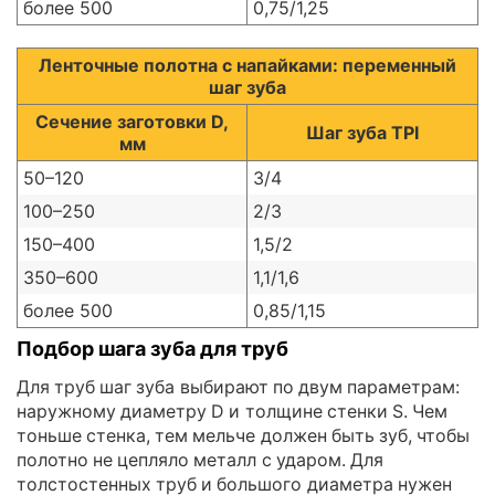
более 500
0,75/1,25
Ленточные полотна с напайками: переменный
шаг зуба
Сечение заготовки D,
Шаг зуба TPI
мм
50–120
3/4
100–250
2/3
150–400
1,5/2
350–600
1,1/1,6
более 500
0,85/1,15
Подбор шага зуба для труб
Для труб шаг зуба выбирают по двум параметрам:
наружному диаметру D и толщине стенки S. Чем
тоньше стенка, тем мельче должен быть зуб, чтобы
полотно не цепляло металл с ударом. Для
толстостенных труб и большого диаметра нужен