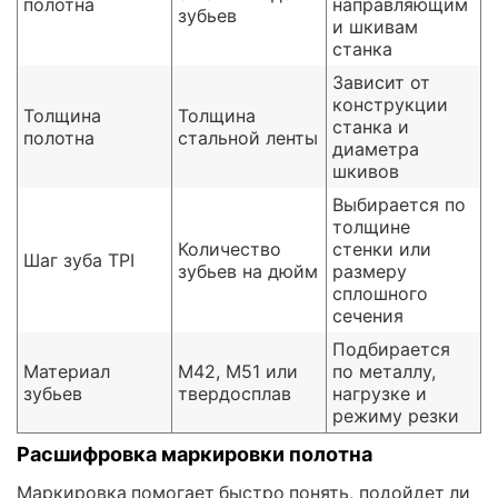
полотна
направляющим
зубьев
и шкивам
станка
Зависит от
конструкции
Толщина
Толщина
станка и
полотна
стальной ленты
диаметра
шкивов
Выбирается по
толщине
Количество
стенки или
Шаг зуба TPI
зубьев на дюйм
размеру
сплошного
сечения
Подбирается
Материал
M42, M51 или
по металлу,
зубьев
твердосплав
нагрузке и
режиму резки
Расшифровка маркировки полотна
Маркировка помогает быстро понять, подойдет ли