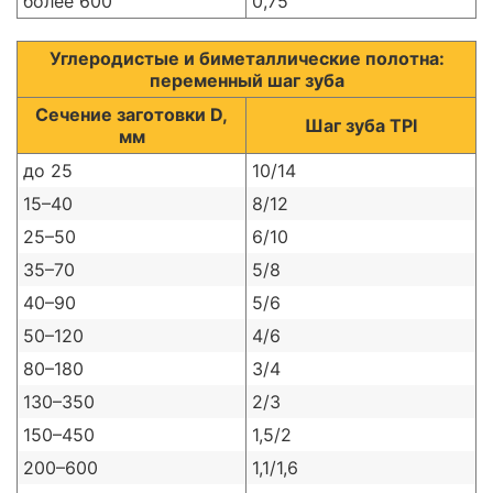
более 600
0,75
Углеродистые и биметаллические полотна:
переменный шаг зуба
Сечение заготовки D,
Шаг зуба TPI
мм
до 25
10/14
15–40
8/12
25–50
6/10
35–70
5/8
40–90
5/6
50–120
4/6
80–180
3/4
130–350
2/3
150–450
1,5/2
200–600
1,1/1,6