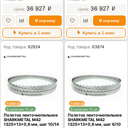
36 927
36 927
p
p
В корзину
В корзину
Купить в 1 клик
Купить в 1 клик
Код товара:
62924
Код товара:
63874
1 230
1 230
p
p
В наличии 10 шт.
В наличии 10 шт.
Полотно ленточнопильное
Полотно ленточнопильное
SHARKMETAL M42
SHARKMETAL M42
1325×13×0,6 мм, шаг 10/14
1325×13×0,6 мм, шаг 6/10