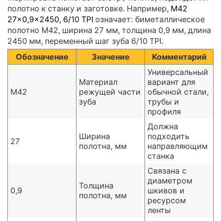
полотно к станку и заготовке. Например,
M42
27×0,9×2450, 6/10 TPI
означает: биметаллическое
полотно M42, ширина 27 мм, толщина 0,9 мм, длина
2450 мм, переменный шаг зуба 6/10 TPI.
Обозначение
Значение
Комментарий
Универсальный
Материал
вариант для
M42
режущей части
обычной стали,
зуба
трубы и
профиля
Должна
Ширина
подходить
27
полотна, мм
направляющим
станка
Связана с
диаметром
Толщина
0,9
шкивов и
полотна, мм
ресурсом
ленты