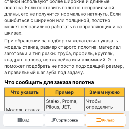
станки используют более широкие и длинные
полотна. Если поставить полотно неправильной
длины, его не получится нормально натянуть. Если
ошибиться с шириной или толщиной, полотно
может неправильно работать в направляющих и на
шкивах.
При обращении за подбором желательно указать
модель станка, размер старого полотна, материал
заготовки и тип резки: труба, профиль, кругляк,
квадрат, полоса, нержавейка или алюминий. Это
поможет подобрать не просто подходящий размер,
а правильный шаг зуба под задачу.
Что сообщить для заказа полотна
Что указать
Пример
Зачем нужно
Stalex, Proma,
Чтобы
Pilous, JET,
определить
Модель станка
Metal Master и
штатный
др.
размер полотна
Вид
Сортировка
Фильтр
Чтобы полотно