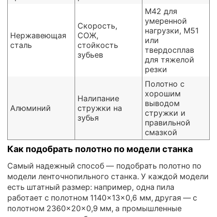
M42 для
умеренной
Скорость,
нагрузки, M51
Нержавеющая
СОЖ,
или
сталь
стойкость
твердосплав
зубьев
для тяжелой
резки
Полотно с
хорошим
Налипание
выводом
Алюминий
стружки на
стружки и
зубья
правильной
смазкой
Как подобрать полотно по модели станка
Самый надежный способ — подобрать полотно по
модели ленточнопильного станка. У каждой модели
есть штатный размер: например, одна пила
работает с полотном 1140×13×0,6 мм, другая — с
полотном 2360×20×0,9 мм, а промышленные