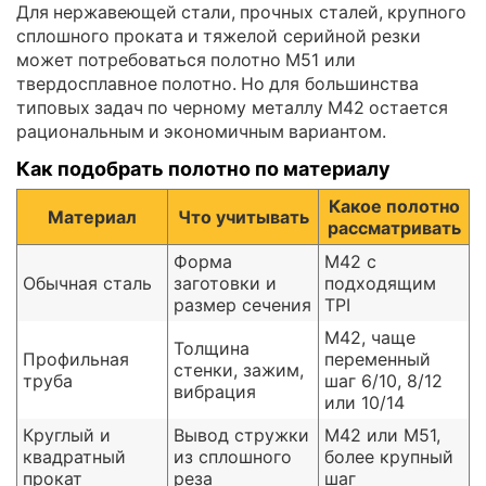
Для нержавеющей стали, прочных сталей, крупного
сплошного проката и тяжелой серийной резки
может потребоваться полотно M51 или
твердосплавное полотно. Но для большинства
типовых задач по черному металлу M42 остается
рациональным и экономичным вариантом.
Как подобрать полотно по материалу
Какое полотно
Материал
Что учитывать
рассматривать
Форма
M42 с
Обычная сталь
заготовки и
подходящим
размер сечения
TPI
M42, чаще
Толщина
Профильная
переменный
стенки, зажим,
труба
шаг 6/10, 8/12
вибрация
или 10/14
Круглый и
Вывод стружки
M42 или M51,
квадратный
из сплошного
более крупный
прокат
реза
шаг