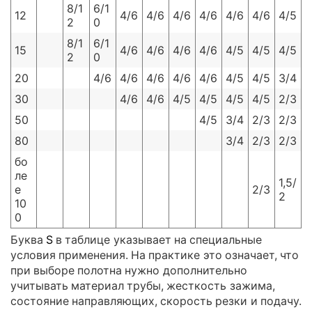
8/1
6/1
12
4/6
4/6
4/6
4/6
4/6
4/6
4/5
2
0
8/1
6/1
15
4/6
4/6
4/6
4/6
4/5
4/5
4/5
2
0
20
4/6
4/6
4/6
4/6
4/6
4/5
4/5
3/4
30
4/6
4/6
4/5
4/5
4/5
4/5
2/3
50
4/5
3/4
2/3
2/3
80
3/4
2/3
2/3
бо
ле
1,5/
е
2/3
2
10
0
Буква
S
в таблице указывает на специальные
условия применения. На практике это означает, что
при выборе полотна нужно дополнительно
учитывать материал трубы, жесткость зажима,
состояние направляющих, скорость резки и подачу.