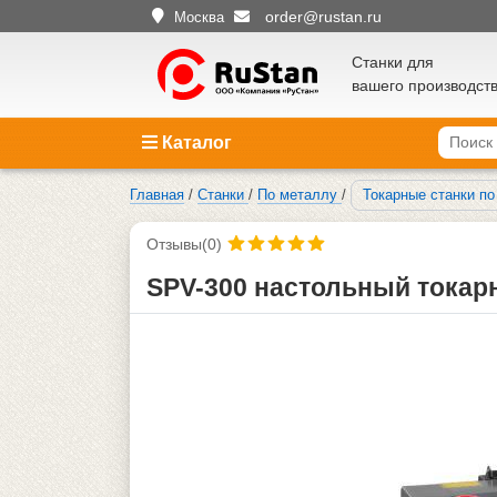
order@rustan.ru
Москва
Станки для
вашего производст
Каталог
Главная
/
Станки
/
По металлу
/
Токарные станки п
Отзывы(0)
SPV-300 настольный токар