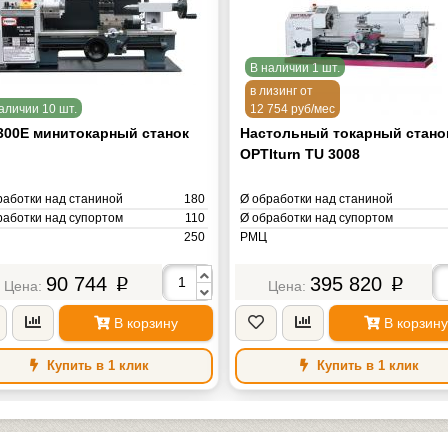
В наличии 1 шт.
в лизинг от
аличии 10 шт.
12 754 руб/мес
300E минитокарный станок
Настольный токарный стано
OPTIturn TU 3008
работки над станиной
180
Ø обработки над станиной
работки над супортом
110
Ø обработки над супортом
250
РМЦ
верстия шпинделя
20
Ø отверстия шпинделя
. обороты
2500
Макс. обороты
90 744
395 820
p
p
ость
0.30 кВт
Мощность
1.
а
40 кг
Масса
В корзину
В корзину
Купить в 1 клик
Купить в 1 клик