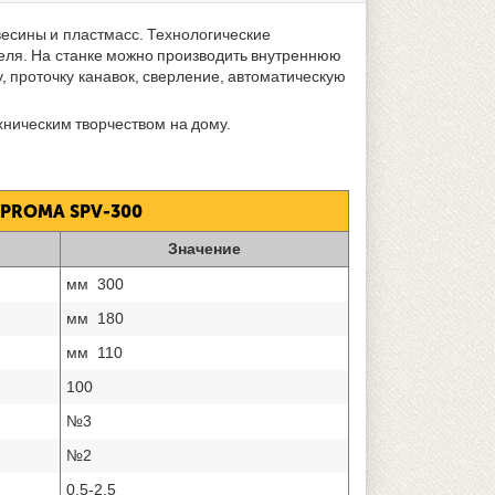
есины и пластмасс. Технологические
еля. На станке можно производить внутреннюю
, проточку канавок, сверление, автоматическую
хническим творчеством на дому.
PROMA SPV-300
Значение
мм 300
мм 180
мм 110
100
№3
№2
0,5-2,5