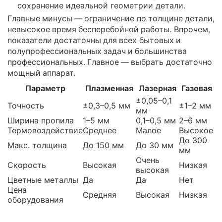
сохранение идеальной геометрии детали.
Главные минусы — ограничение по толщине детали,
невысокое время бесперебойной работы. Впрочем,
показатели достаточны для всех бытовых и
полупрофессиональных задач и большинства
профессиональных. Главное — выбрать достаточно
мощный аппарат.
Параметр
Плазменная
Лазерная
Газовая
±0,05–0,1
Точность
±0,3–0,5 мм
±1–2 мм
мм
Ширина пропила
1–5 мм
0,1–0,5 мм
2–6 мм
Термовоздействие
Среднее
Малое
Высокое
До 300
Макс. толщина
До 150 мм
До 30 мм
мм
Очень
Скорость
Высокая
Низкая
высокая
Цветные металлы
Да
Да
Нет
Цена
Средняя
Высокая
Низкая
оборудования