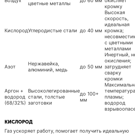
Воздух
до 60 мм
окисляет
цветные металлы
кромку
Высокая
скорость,
идеальная
Кислород
Углеродистые стали
до 40 мм
кромка;
несовмести
с цветными
металлами
Инертный, н
окисления;
Нержавейка,
Азот
до 50 мм
затрудняет
алюминий, медь
сварку
кромки
Максимальн
Аргон +
Высоколегированные
температур
до 100+
водород
стали, толстые
плазмы;
мм
(68/32%)
заготовки
водород
взрывоопас
КИСЛОРОД
Газ ускоряет работу, помогает получить идеальную