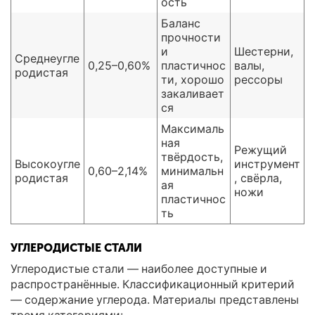
ость
Баланс
прочности
и
Шестерни,
Среднеугле
0,25–0,60%
пластичнос
валы,
родистая
ти, хорошо
рессоры
закаливает
ся
Максималь
ная
Режущий
твёрдость,
Высокоугле
инструмент
0,60–2,14%
минимальн
родистая
, свёрла,
ая
ножи
пластичнос
ть
УГЛЕРОДИСТЫЕ СТАЛИ
Углеродистые стали — наиболее доступные и
распространённые. Классификационный критерий
— содержание углерода. Материалы представлены