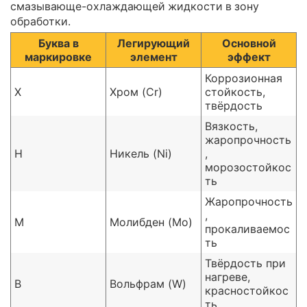
смазывающе-охлаждающей жидкости в зону
обработки.
Буква в
Легирующий
Основной
маркировке
элемент
эффект
Коррозионная
Х
Хром (Cr)
стойкость,
твёрдость
Вязкость,
жаропрочность
Н
Никель (Ni)
,
морозостойкос
ть
Жаропрочность
,
М
Молибден (Mo)
прокаливаемос
ть
Твёрдость при
нагреве,
В
Вольфрам (W)
красностойкос
ть