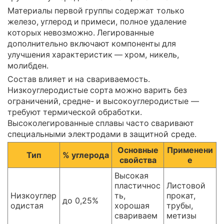
Материалы первой группы содержат только
железо, углерод и примеси, полное удаление
которых невозможно. Легированные
дополнительно включают компоненты для
улучшения характеристик — хром, никель,
молибден.
Состав влияет и на свариваемость.
Низкоуглеродистые сорта можно варить без
ограничений, средне- и высокоуглеродистые —
требуют термической обработки.
Высоколегированные сплавы часто сваривают
специальными электродами в защитной среде.
Основные
Применени
Тип
% углерода
свойства
е
Высокая
пластичнос
Листовой
Низкоуглер
ть,
прокат,
до 0,25%
одистая
хорошая
трубы,
свариваем
метизы