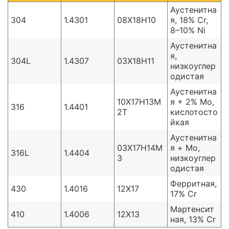
Аустенитна
304
1.4301
08Х18Н10
я, 18% Cr,
8–10% Ni
Аустенитна
я,
304L
1.4307
03Х18Н11
низкоуглер
одистая
Аустенитна
10Х17Н13М
я + 2% Mo,
316
1.4401
2Т
кислотосто
йкая
Аустенитна
03Х17Н14М
я + Mo,
316L
1.4404
3
низкоуглер
одистая
Ферритная,
430
1.4016
12Х17
17% Cr
Мартенсит
410
1.4006
12Х13
ная, 13% Cr