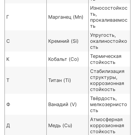
Износостойкос
ть,
Г
Марганец (Mn)
прокаливаемос
ть
Упругость,
С
Кремний (Si)
окалиностойко
сть
Термическая
К
Кобальт (Co)
стойкость
Стабилизация
структуры,
Т
Титан (Ti)
коррозионная
стойкость
Твёрдость,
Ф
Ванадий (V)
мелкозернисто
сть
Атмосферная
Д
Медь (Cu)
коррозионная
стойкость