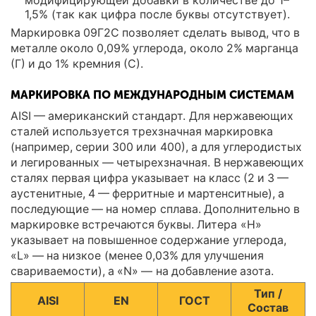
модифицирующей добавки в количестве до 1–
1,5% (так как цифра после буквы отсутствует).
Маркировка 09Г2С позволяет сделать вывод, что в
металле около 0,09% углерода, около 2% марганца
(Г) и до 1% кремния (С).
МАРКИРОВКА ПО МЕЖДУНАРОДНЫМ СИСТЕМАМ
AISI — американский стандарт. Для нержавеющих
сталей используется трехзначная маркировка
(например, серии 300 или 400), а для углеродистых
и легированных — четырехзначная. В нержавеющих
сталях первая цифра указывает на класс (2 и 3 —
аустенитные, 4 — ферритные и мартенситные), а
последующие — на номер сплава. Дополнительно в
маркировке встречаются буквы. Литера «H»
указывает на повышенное содержание углерода,
«L» — на низкое (менее 0,03% для улучшения
свариваемости), а «N» — на добавление азота.
Тип /
AISI
EN
ГОСТ
Состав