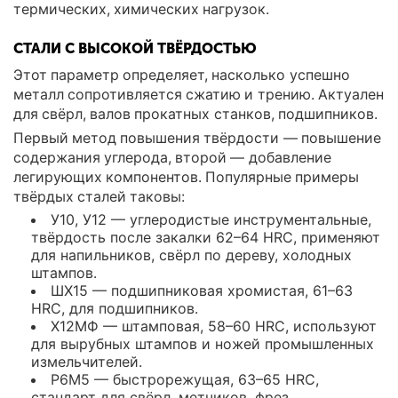
термических, химических нагрузок.
СТАЛИ С ВЫСОКОЙ ТВЁРДОСТЬЮ
Этот параметр определяет, насколько успешно
металл сопротивляется сжатию и трению. Актуален
для свёрл, валов прокатных станков, подшипников.
Первый метод повышения твёрдости — повышение
содержания углерода, второй — добавление
легирующих компонентов. Популярные примеры
твёрдых сталей таковы:
У10, У12 — углеродистые инструментальные,
твёрдость после закалки 62–64 HRC, применяют
для напильников, свёрл по дереву, холодных
штампов.
ШХ15 — подшипниковая хромистая, 61–63
HRC, для подшипников.
Х12МФ — штамповая, 58–60 HRC, используют
для вырубных штампов и ножей промышленных
измельчителей.
Р6М5 — быстрорежущая, 63–65 HRC,
стандарт для свёрл, метчиков, фрез.